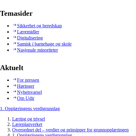
Temasider
Sikkerhet og beredskap
Læremidler
Digitalisering
Samisk i barnehage og skole
Nasjonale minoriteter
Aktuelt
For pressen
Høringer
Nyhetsvarsel
Om Udir
1. Opplæringens verdigrunnlag
Læring og trivsel
Læreplanverket
Overordnet del – verdier og prinsipper for grunnopplæringen
1. Opplæringens verdigrunnlag