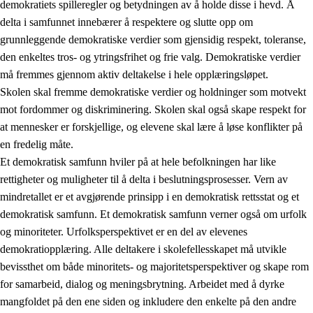
demokratiets spilleregler og betydningen av å holde disse i hevd. Å
delta i samfunnet innebærer å respektere og slutte opp om
grunnleggende demokratiske verdier som gjensidig respekt, toleranse,
den enkeltes tros- og ytringsfrihet og frie valg. Demokratiske verdier
1.
Opplæringens verdigrunnlag
må fremmes gjennom aktiv deltakelse i hele opplæringsløpet.
1.1
Menneskeverdet
Skolen skal fremme demokratiske verdier og holdninger som motvekt
mot fordommer og diskriminering. Skolen skal også skape respekt for
1.2
Identitet og kulturelt mangfold
at mennesker er forskjellige, og elevene skal lære å løse konflikter på
1.3
Kritisk tenkning og etisk bevissthet
en fredelig måte.
Et demokratisk samfunn hviler på at hele befolkningen har like
1.4
Skaperglede, engasjement og utforskertrang
rettigheter og muligheter til å delta i beslutningsprosesser. Vern av
1.5
Respekt for naturen og miljøbevissthet
mindretallet er et avgjørende prinsipp i en demokratisk rettsstat og et
demokratisk samfunn. Et demokratisk samfunn verner også om urfolk
1.6
Demokrati og medvirkning
og minoriteter. Urfolksperspektivet er en del av elevenes
demokratiopplæring. Alle deltakere i skolefellesskapet må utvikle
bevissthet om både minoritets- og majoritetsperspektiver og skape rom
for samarbeid, dialog og meningsbrytning. Arbeidet med å dyrke
mangfoldet på den ene siden og inkludere den enkelte på den andre