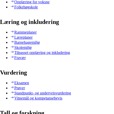
Opplæring for voksne
Folkehøgskole
Læring og inkludering
Rammeplaner
Læreplaner
Barnehagemiljø
Skolemiljø
Tilpasset opplæring og inkludering
Fravær
Vurdering
Eksamen
Prøver
Standpunkt- og underveisvurdering
Vitnemål og kompetansebevis
Tall og forskning