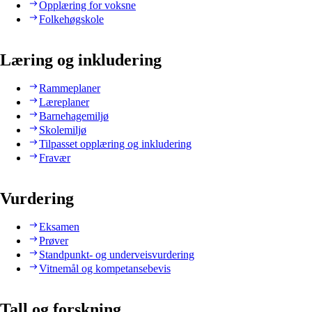
Opplæring for voksne
Folkehøgskole
Læring og inkludering
Rammeplaner
Læreplaner
Barnehagemiljø
Skolemiljø
Tilpasset opplæring og inkludering
Fravær
Vurdering
Eksamen
Prøver
Standpunkt- og underveisvurdering
Vitnemål og kompetansebevis
Tall og forskning