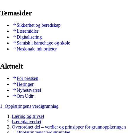
Temasider
Sikkerhet og beredskap
Læremidler
Digitalisering
Samisk i barnehage og skole
Nasjonale minoriteter
Aktuelt
For pressen
Høringer
Nyhetsvarsel
Om Udir
1. Opplæringens verdigrunnlag
Læring og trivsel
Læreplanverket
Overordnet del – verdier og prinsipper for grunnopplæringen
1. Opplæringens verdigrunnlag