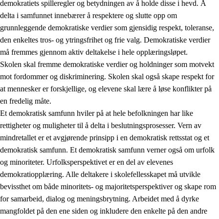
demokratiets spilleregler og betydningen av å holde disse i hevd. Å
delta i samfunnet innebærer å respektere og slutte opp om
grunnleggende demokratiske verdier som gjensidig respekt, toleranse,
den enkeltes tros- og ytringsfrihet og frie valg. Demokratiske verdier
1.
Opplæringens verdigrunnlag
må fremmes gjennom aktiv deltakelse i hele opplæringsløpet.
1.1
Menneskeverdet
Skolen skal fremme demokratiske verdier og holdninger som motvekt
mot fordommer og diskriminering. Skolen skal også skape respekt for
1.2
Identitet og kulturelt mangfold
at mennesker er forskjellige, og elevene skal lære å løse konflikter på
1.3
Kritisk tenkning og etisk bevissthet
en fredelig måte.
Et demokratisk samfunn hviler på at hele befolkningen har like
1.4
Skaperglede, engasjement og utforskertrang
rettigheter og muligheter til å delta i beslutningsprosesser. Vern av
1.5
Respekt for naturen og miljøbevissthet
mindretallet er et avgjørende prinsipp i en demokratisk rettsstat og et
demokratisk samfunn. Et demokratisk samfunn verner også om urfolk
1.6
Demokrati og medvirkning
og minoriteter. Urfolksperspektivet er en del av elevenes
demokratiopplæring. Alle deltakere i skolefellesskapet må utvikle
bevissthet om både minoritets- og majoritetsperspektiver og skape rom
for samarbeid, dialog og meningsbrytning. Arbeidet med å dyrke
mangfoldet på den ene siden og inkludere den enkelte på den andre