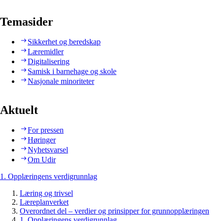
Temasider
Sikkerhet og beredskap
Læremidler
Digitalisering
Samisk i barnehage og skole
Nasjonale minoriteter
Aktuelt
For pressen
Høringer
Nyhetsvarsel
Om Udir
1. Opplæringens verdigrunnlag
Læring og trivsel
Læreplanverket
Overordnet del – verdier og prinsipper for grunnopplæringen
1. Opplæringens verdigrunnlag