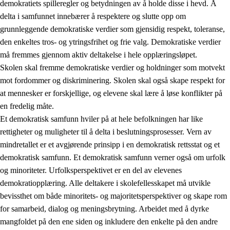
demokratiets spilleregler og betydningen av å holde disse i hevd. Å
delta i samfunnet innebærer å respektere og slutte opp om
grunnleggende demokratiske verdier som gjensidig respekt, toleranse,
den enkeltes tros- og ytringsfrihet og frie valg. Demokratiske verdier
1.
Opplæringens verdigrunnlag
må fremmes gjennom aktiv deltakelse i hele opplæringsløpet.
1.1
Menneskeverdet
Skolen skal fremme demokratiske verdier og holdninger som motvekt
mot fordommer og diskriminering. Skolen skal også skape respekt for
1.2
Identitet og kulturelt mangfold
at mennesker er forskjellige, og elevene skal lære å løse konflikter på
1.3
Kritisk tenkning og etisk bevissthet
en fredelig måte.
Et demokratisk samfunn hviler på at hele befolkningen har like
1.4
Skaperglede, engasjement og utforskertrang
rettigheter og muligheter til å delta i beslutningsprosesser. Vern av
1.5
Respekt for naturen og miljøbevissthet
mindretallet er et avgjørende prinsipp i en demokratisk rettsstat og et
demokratisk samfunn. Et demokratisk samfunn verner også om urfolk
1.6
Demokrati og medvirkning
og minoriteter. Urfolksperspektivet er en del av elevenes
demokratiopplæring. Alle deltakere i skolefellesskapet må utvikle
bevissthet om både minoritets- og majoritetsperspektiver og skape rom
for samarbeid, dialog og meningsbrytning. Arbeidet med å dyrke
mangfoldet på den ene siden og inkludere den enkelte på den andre