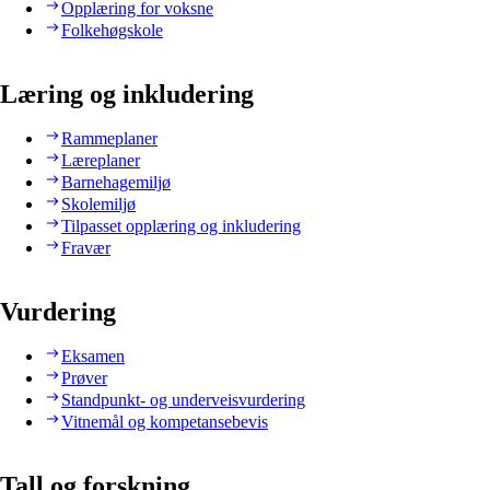
Opplæring for voksne
Folkehøgskole
Læring og inkludering
Rammeplaner
Læreplaner
Barnehagemiljø
Skolemiljø
Tilpasset opplæring og inkludering
Fravær
Vurdering
Eksamen
Prøver
Standpunkt- og underveisvurdering
Vitnemål og kompetansebevis
Tall og forskning