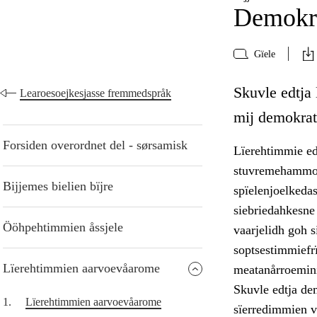
Demokra
Gïele
Skuvle edtja
Learoesoejkesjasse fremmedspråk
mij demokrati
Forsiden overordnet del - sørsamisk
Lïerehtimmie ed
stuvremehammoe.
Bijjemes bielien bïjre
spïelenjoelkeda
siebriedahkesne
Ööhpehtimmien åssjele
vaarjelidh goh s
soptsestimmiefrï
Lïerehtimmien aarvoevåarome
meatanårroemini
Skuvle edtja de
1.
Lïerehtimmien aarvoevåarome
sïerredimmien v