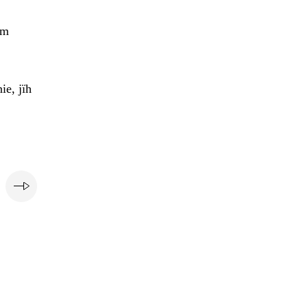
em
ie, jïh
e