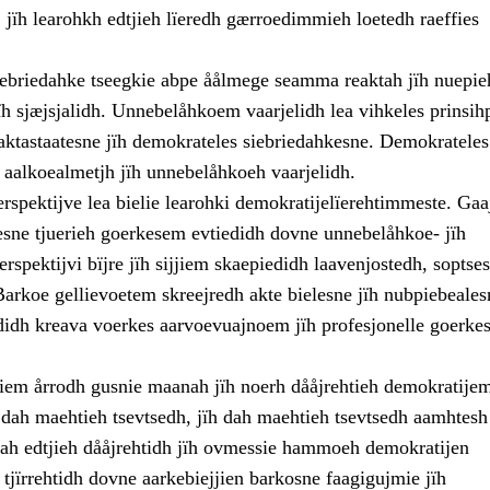
 jïh learohkh edtjieh lïeredh gærroedimmieh loetedh raeffies
ebriedahke tseegkie abpe åålmege seamma reaktah jïh nuepie
ïh sjæjsjalidh. Unnebelåhkoem vaarjelidh lea vihkeles prinsih
aktastaatesne jïh demokrateles siebriedahkesne. Demokrateles
 aalkoealmetjh jïh unnebelåhkoeh vaarjelidh.
rspektijve lea bielie learohki demokratijelïerehtimmeste. Ga
esne tjuerieh goerkesem evtiedidh dovne unnebelåhkoe- jïh
rspektijvi bïjre jïh sijjiem skaepiedidh laavenjostedh, soptses
Barkoe gellievoetem skreejredh akte bielesne jïh nubpiebeales
didh kreava voerkes aarvoevuajnoem jïh profesjonelle goerkes
jjiem årrodh gusnie maanah jïh noerh dååjrehtieh demokratije
ïh dah maehtieh tsevtsedh, jïh dah maehtieh tsevtsedh aamhtes
 Dah edtjieh dååjrehtidh jïh ovmessie hammoeh demokratijen
jïrrehtidh dovne aarkebiejjien barkosne faagigujmie jïh