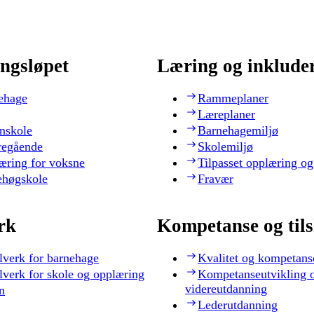
ngsløpet
Læring og inklude
ehage
Rammeplaner
Læreplaner
nskole
Barnehagemiljø
regående
Skolemiljø
æring for voksne
Tilpasset opplæring og
ehøgskole
Fravær
rk
Kompetanse og til
lverk for barnehage
Kvalitet og kompetans
lverk for skole og opplæring
Kompetanseutvikling 
videreutdanning
n
Lederutdanning