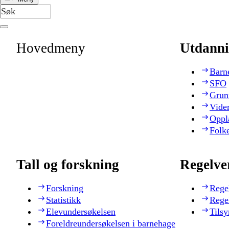
Hovedmeny
Utdanni
Barn
SFO
Grun
Vide
Oppl
Folk
Tall og forskning
Regelve
Forskning
Rege
Statistikk
Rege
Elevundersøkelsen
Tilsy
Foreldreundersøkelsen i barnehage