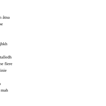
h åtna
pe
ajhkh
talledh
ne fïere
inie
m
h mah