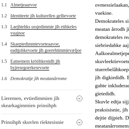
ovmessielaakan,
1.1
Almetjeaarvoe
vuekine.
1.2
Identiteete jïh kulturellen gellievoete
Demokrateles si
1.3
Laejhtehks ussjedimmie jïh etihkeles
meatan årrodh j
vuajnoe
demokrateles re
1.4
Skaepiedimmievoeteaavoe,
siebriedahke aaj
eadtjohkevoete jïh goerehtimmievæljoe
Aalkoealmetjepe
skuvleektievoet
1.5
Eatnemem krööhkestidh jïh
byjresegoerkesevoete
stuerebelåhkoepe
jïh digkiedidh. 
1.6
Demokratije jïh meatanårrome
guhte inkludera
gïetedidh.
Lïeremen, evtiedimmien jïh
Skuvle edtja si
skearkagimmien prinsihph
praksisisnie, j
dejtie dijpieh.
Prinsihph skuvlen rïektesisnie
meatanårromem t