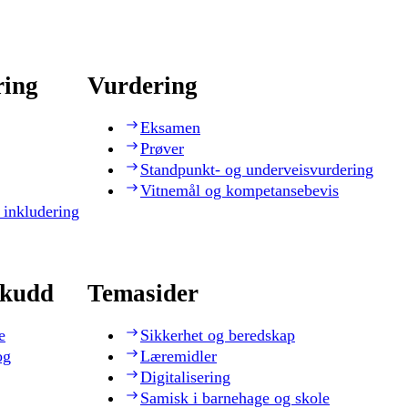
ring
Vurdering
Eksamen
Prøver
Standpunkt- og underveisvurdering
Vitnemål og kompetansebevis
 inkludering
skudd
Temasider
e
Sikkerhet og beredskap
og
Læremidler
Digitalisering
Samisk i barnehage og skole