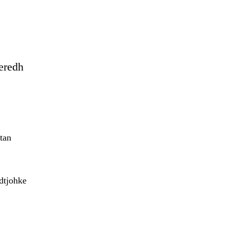
eredh
tan
adtjohke