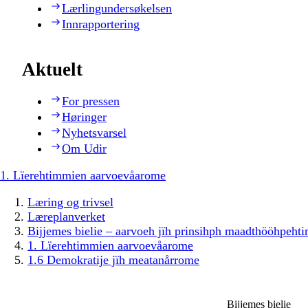
Lærlingundersøkelsen
Innrapportering
Aktuelt
For pressen
Høringer
Nyhetsvarsel
Om Udir
1. Lïerehtimmien aarvoevåarome
Læring og trivsel
Læreplanverket
Bijjemes bielie – aarvoeh jïh prinsihph maadthööhpeh
1. Lïerehtimmien aarvoevåarome
1.6 Demokratije jïh meatanårrome
Bijjemes bielie