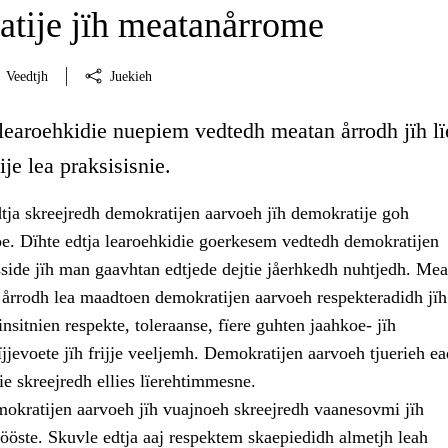
tije jïh meatanårrome
Veedtjh
Juekieh
 learoehkidie nuepiem vedtedh meatan årrodh jïh lï
je lea praksisisnie.
tja skreejredh demokratijen aarvoeh jïh demokratije goh
 Dïhte edtja learoehkidie goerkesem vedtedh demokratijen
sside jïh man gaavhtan edtjede dejtie jåerhkedh nuhtjedh. Mea
 årrodh lea maadtoen demokratijen aarvoeh respekteradidh jïh
insitnien respekte, toleraanse, fïere guhten jaahkoe- jïh
jjevoete jïh frijje veeljemh. Demokratijen aarvoeh tjuerieh e
e skreejredh ellies lïerehtimmesne.
mokratijen aarvoeh jïh vuajnoeh skreejredh vaanesovmi jïh
ööste. Skuvle edtja aaj respektem skaepiedidh almetjh leah