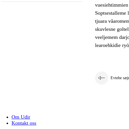
vuesiehtimmien g
Soptsestalleme 
tjuara våaromem
skuvlesne goltel
veeljemem darjo
learoehkidie ryö
Evtebe sæj
Om Udir
Kontakt oss