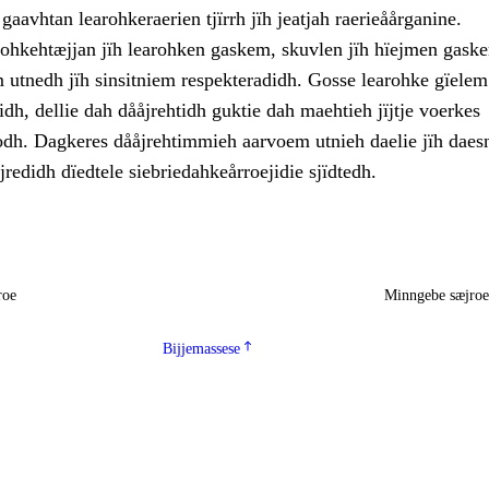
aavhtan learohkeraerien tjïrrh jïh jeatjah raerieåårganine.
lohkehtæjjan jïh learohken gaskem, skuvlen jïh hïejmen gask
 utnedh jïh sinsitniem respekteradidh. Gosse learohke gïelem
idh, dellie dah dååjrehtidh guktie dah maehtieh jïjtje voerkes
dh. Dagkeres dååjrehtimmieh aarvoem utnieh daelie jïh daesn
jredidh dïedtele siebriedahkeårroejidie sjïdtedh.
roe
Minngebe sæjro
Bijjemassese