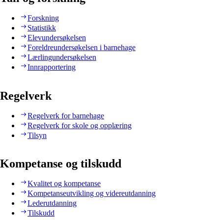
Forskning
Statistikk
Elevundersøkelsen
Foreldreundersøkelsen i barnehage
Lærlingundersøkelsen
Innrapportering
Regelverk
Regelverk for barnehage
Regelverk for skole og opplæring
Tilsyn
Kompetanse og tilskudd
Kvalitet og kompetanse
Kompetanseutvikling og videreutdanning
Lederutdanning
Tilskudd