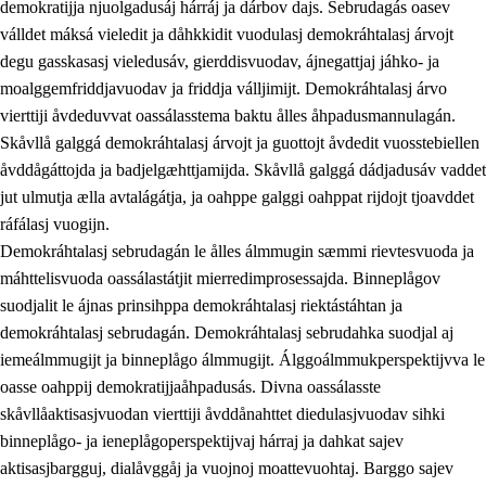
demokratijja njuolgadusáj hárráj ja dárbov dajs. Sebrudagás oasev
válldet máksá vieledit ja dåhkkidit vuodulasj demokráhtalasj árvojt
degu gasskasasj vieledusáv, gierddisvuodav, ájnegattjaj jáhko- ja
moalggemfriddjavuodav ja friddja válljimijt. Demokráhtalasj árvo
1.
Åhpadusá árvvovuodo
vierttiji åvdeduvvat oassálasstema baktu ålles åhpadusmannulagán.
1.1
Almasjárvvo
Skåvllå galggá demokráhtalasj árvojt ja guottojt åvdedit vuosstebiellen
åvddågáttojda ja badjelgæhttjamijda. Skåvllå galggá dádjadusáv vaddet
1.2
Identitiehtta ja kultuvralasj moattevuohta
jut ulmutja ælla avtalágátja, ja oahppe galggi oahppat rijdojt tjoavddet
1.3
Lájttális ájádallam ja estetihkalasj diedulasjvuohta
ráfálasj vuogijn.
Demokráhtalasj sebrudagán le ålles álmmugin sæmmi rievtesvuoda ja
1.4
Dahkamávvo, berustibme ja diehtemvájnogisvuohta
máhttelisvuoda oassálastátjit mierredimprosessajda. Binneplågov
1.5
Vieledus luonnduj ja birásdiedulasjvuohta
suodjalit le ájnas prinsihppa demokráhtalasj riektástáhtan ja
demokráhtalasj sebrudagán. Demokráhtalasj sebrudahka suodjal aj
1.6
Demokratijja ja oassálasstem
iemeálmmugijt ja binneplågo álmmugijt. Álggoálmmukperspektijvva le
oasse oahppij demokratijjaåhpadusás. Divna oassálasste
skåvllåaktisasjvuodan vierttiji åvddånahttet diedulasjvuodav sihki
binneplågo- ja ieneplågoperspektijvaj hárraj ja dahkat sajev
aktisasjbargguj, dialåvggåj ja vuojnoj moattevuohtaj. Barggo sajev