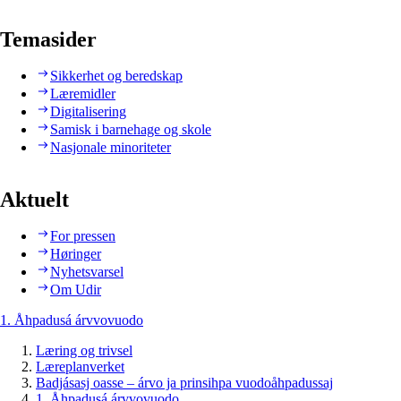
Temasider
Sikkerhet og beredskap
Læremidler
Digitalisering
Samisk i barnehage og skole
Nasjonale minoriteter
Aktuelt
For pressen
Høringer
Nyhetsvarsel
Om Udir
1. Åhpadusá árvvovuodo
Læring og trivsel
Læreplanverket
Badjásasj oasse – árvo ja prinsihpa vuodoåhpadussaj
1. Åhpadusá árvvovuodo