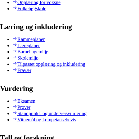
Opplæring for voksne
Folkehøgskole
Læring og inkludering
Rammeplaner
Læreplaner
Barnehagemiljø
Skolemiljø
Tilpasset opplæring og inkludering
Fravær
Vurdering
Eksamen
Prøver
Standpunkt- og underveisvurdering
Vitnemål og kompetansebevis
Tall og forskning