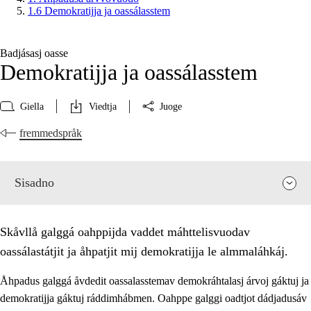
1.6 Demokratijja ja oassálasstem
Badjásasj oasse
Demokratijja ja oassálasstem
Giella
Viedtja
Juoge
fremmedspråk
Sisadno
Skåvllå galggá oahppijda vaddet máhttelisvuodav
oassálastátjit ja åhpatjit mij demokratijja le almmaláhkáj.
Åhpadus galggá åvdedit oassalasstemav demokráhtalasj árvoj gáktuj ja
demokratijja gáktuj ráddimhábmen. Oahppe galggi oadtjot dádjadusáv