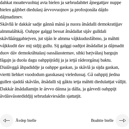
dahkat moattevuohtaj avta bielen ja sæbrudahttet ájnegattjav nuppe
bielen gájbbet diedulasj árvvovuojnov ja profosjonála dájdo
dåjmadimev.
Skåvllå le dakkár sadje gånnå máná ja nuora åtsådalli demokratijjav
almmaláhkáj. Oahppe galggi bessat åtsådallat sijáv gulldali
skåvllåárggabiejven, jut siján le almma vájkkudusfábmo, ja máhtti
vájkkudit dav mij sidjij gullu. Sij galggi oadtjot åtsådallat ja dåjmadit
duov dáv demokráhtalasj oassálasstemav, sihki bæjválasj bargujn
fágajn ja duola dagu oahppijrádij ja ja ietjá rádeorgánaj baktu.
Dialåvggå åhpadiddje ja oahppe gaskan, ja skåvlå ja sijda gaskan,
viertti liehket vuododum gasskasasj vieledussaj. Gå oahppij jiedna
gullen sjaddá skåvlån, åtsådalli sij gåktu ietja máhtti diedulattjat válljit.
Dakkár åtsådallamijn le árvvo dánna ja dálla, ja gárvedi oahppijt
åvdåsvásstediddjij sebrudakviesádin sjattatjit.
Åvdep bielle
Boahtte bielle