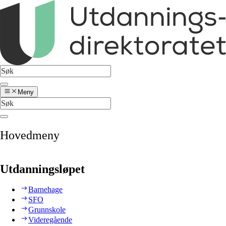
Meny
Hovedmeny
Utdanningsløpet
Barnehage
SFO
Grunnskole
Videregående