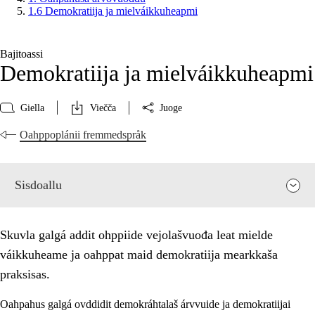
1.6 Demokratiija ja mielváikkuheapmi
Bajitoassi
Demokratiija ja mielváikkuheapmi
Giella
Viečča
Juoge
Oahppoplánii fremmedspråk
Sisdoallu
Skuvla galgá addit ohppiide vejolašvuođa leat mielde
váikkuheame ja oahppat maid demokratiija mearkkaša
praksisas.
Oahpahus galgá ovddidit demokráhtalaš árvvuide ja demokratiijai