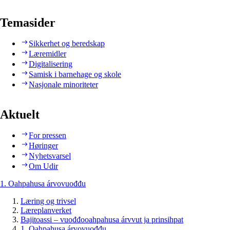
Temasider
Sikkerhet og beredskap
Læremidler
Digitalisering
Samisk i barnehage og skole
Nasjonale minoriteter
Aktuelt
For pressen
Høringer
Nyhetsvarsel
Om Udir
1. Oahpahusa árvovuođđu
Læring og trivsel
Læreplanverket
Bajitoassi – vuođđooahpahusa árvvut ja prinsihpat
1. Oahpahusa árvovuođđu