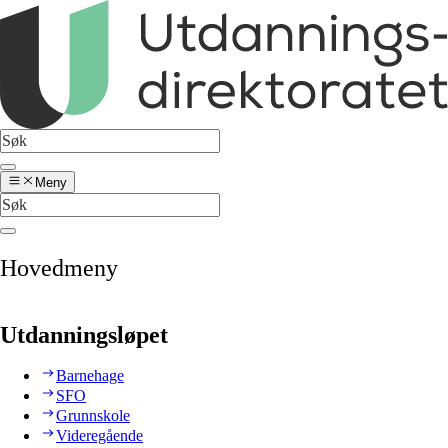
Meny
Hovedmeny
Utdanningsløpet
Barnehage
SFO
Grunnskole
Videregående