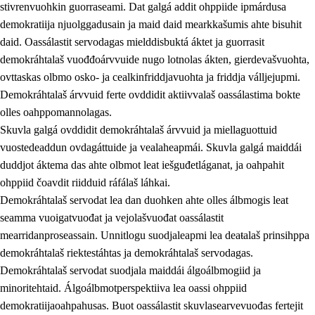
stivrenvuohkin guorraseami. Dat galgá addit ohppiide ipmárdusa
demokratiija njuolggadusain ja maid daid mearkkašumis ahte bisuhit
daid. Oassálastit servodagas mielddisbuktá áktet ja guorrasit
demokráhtalaš vuođđoárvvuide nugo lotnolas ákten, gierdevašvuohta,
1.
Oahpahusa árvovuođđu
ovttaskas olbmo osko- ja cealkinfriddjavuohta ja friddja válljejupmi.
1.1
Olmmošárvu
Demokráhtalaš árvvuid ferte ovddidit aktiivvalaš oassálastima bokte
olles oahppomannolagas.
1.2
Identitehta ja kultuvrralaš girjáivuohta
Skuvla galgá ovddidit demokráhtalaš árvvuid ja miellaguottuid
1.3
Kritihkalaš jurddašeapmi ja ehtalaš diđolašvuohta
vuostedeaddun ovdagáttuide ja vealaheapmái. Skuvla galgá maiddái
duddjot áktema das ahte olbmot leat iešguđetláganat, ja oahpahit
1.4
Hutkanillu, beroštupmi ja suokkardanhuovva
ohppiid čoavdit riidduid ráfálaš láhkai.
1.5
Luondduákten ja birasdiđolašvuohta
Demokráhtalaš servodat lea dan duohken ahte olles álbmogis leat
seamma vuoigatvuođat ja vejolašvuođat oassálastit
1.6
Demokratiija ja mielváikkuheapmi
mearridanproseassain. Unnitlogu suodjaleapmi lea deaŧalaš prinsihppa
demokráhtalaš riektestáhtas ja demokráhtalaš servodagas.
Demokráhtalaš servodat suodjala maiddái álgoálbmogiid ja
minoritehtaid. Álgoálbmotperspektiiva lea oassi ohppiid
demokratiijaoahpahusas. Buot oassálastit skuvlasearvevuođas fertejit