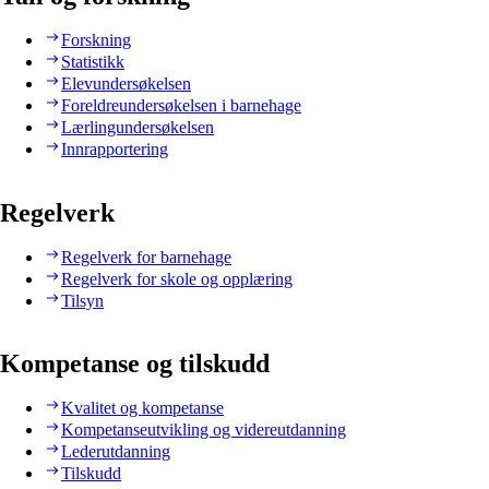
Forskning
Statistikk
Elevundersøkelsen
Foreldreundersøkelsen i barnehage
Lærlingundersøkelsen
Innrapportering
Regelverk
Regelverk for barnehage
Regelverk for skole og opplæring
Tilsyn
Kompetanse og tilskudd
Kvalitet og kompetanse
Kompetanseutvikling og videreutdanning
Lederutdanning
Tilskudd