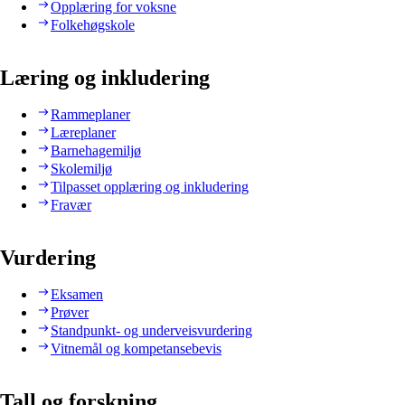
Opplæring for voksne
Folkehøgskole
Læring og inkludering
Rammeplaner
Læreplaner
Barnehagemiljø
Skolemiljø
Tilpasset opplæring og inkludering
Fravær
Vurdering
Eksamen
Prøver
Standpunkt- og underveisvurdering
Vitnemål og kompetansebevis
Tall og forskning