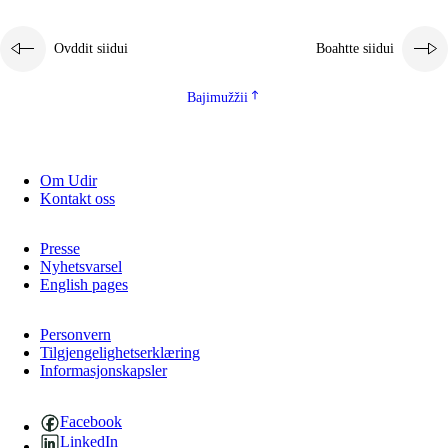
Ovddit siidui
Boahtte siidui
Bajimužžii
Om Udir
Kontakt oss
Presse
Nyhetsvarsel
English pages
Personvern
Tilgjengelighetserklæring
Informasjonskapsler
Facebook
LinkedIn