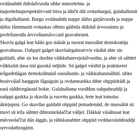
ovdánahttit diđolašvuođa sihke minoritehta- ja
majoritehtaperspektiivvaid birra ja láhčit dili ovttasbargui, gulahallamii
ja digaštallamii. Bargu ovdánahttit nuppe dáfus girjáivuođa ja nuppe
dáfus fátmmastit ovttaskas olbmo gáibida diđolaš árvooainnu ja
profešunealla árvvoštannávccaid geavaheami.
Skuvla galgá leat báiki gos mánát ja nuorat muosáhit demokratiija
geavahusas. Oahppit galget skuvlaárgabeaivvis vásihit ahte sin
guldalit, ahte sis lea duohta váikkuhanvejolašvuohta, ja ahte sii sáhttet
váikkuhit dasa mii guoská sidjiide. Sii galget vásihit ja praktiseret
iešguđetlágan demokráhtalaš oassálastin- ja váikkuhanmálliid, sihke
beaivválaš bargguin fágaiguin ja ovdamearkka dihte ohppiidráđi ja
eará ráđđeorgánaid bokte. Gulahallama vuođđun oahpaheaddji ja
oahppi gaskka ja skuvlla ja ruovttu gaskka, ferte leat lotnolas
áktejupmi. Go skuvllas guldalit ohppiid jietnademiid, de muosáhit sii
movt sii ieža sáhttet dihtomielalaččat válljet. Dákkár vásáhusat leat
mávssolaččat dán áiggis, ja ráhkkanahttet ohppiid ovddasvástideaddji
servodatborgárin.