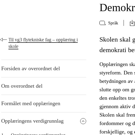
Demokra
Språk
Skolen skal g
Til vg3 flytekniske fag – opplæring i
skole
demokrati bet
Opplæringen ska
Forsiden av overordnet del
styreform. Den s
betydningen av å
Om overordnet del
slutte opp om g
den enkeltes tro
Formålet med opplæringen
gjennom aktiv de
Skolen skal fre
Opplæringens verdigrunnlag
fordommer og di
forskjellige, og