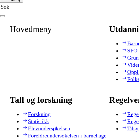
Hovedmeny
Utdanni
Barn
SFO
Grun
Vide
Oppl
Folk
Tall og forskning
Regelve
Forskning
Rege
Statistikk
Rege
Elevundersøkelsen
Tilsy
Foreldreundersøkelsen i barnehage