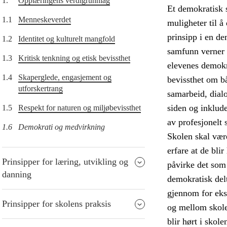
1.
Opplæringens verdigrunnlag
Et demokratisk s
1.1
Menneskeverdet
muligheter til å
prinsipp i en de
1.2
Identitet og kulturelt mangfold
samfunn verner 
1.3
Kritisk tenkning og etisk bevissthet
elevenes demokra
1.4
Skaperglede, engasjement og
bevissthet om b
utforskertrang
samarbeid, dial
siden og inklude
1.5
Respekt for naturen og miljøbevissthet
av profesjonelt 
1.6
Demokrati og medvirkning
Skolen skal være
erfare at de blir
Prinsipper for læring, utvikling og
påvirke det som 
danning
demokratisk delt
gjennom for eks
Prinsipper for skolens praksis
og mellom skole
blir hørt i skol