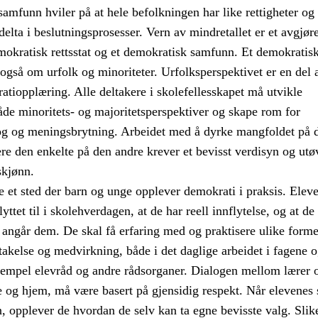
amfunn hviler på at hele befolkningen har like rettigheter og
 delta i beslutningsprosesser. Vern av mindretallet er et avgjør
mokratisk rettsstat og et demokratisk samfunn. Et demokratis
også om urfolk og minoriteter. Urfolksperspektivet er en del 
tiopplæring. Alle deltakere i skolefellesskapet må utvikle
åde minoritets- og majoritetsperspektiver og skape rom for
og og meningsbrytning. Arbeidet med å dyrke mangfoldet på 
re den enkelte på den andre krever et bevisst verdisyn og utø
skjønn.
 et sted der barn og unge opplever demokrati i praksis. Elev
 lyttet til i skolehverdagen, at de har reell innflytelse, og at de
angår dem. De skal få erfaring med og praktisere ulike forme
akelse og medvirkning, både i det daglige arbeidet i fagene 
empel elevråd og andre rådsorganer. Dialogen mellom lærer o
 og hjem, må være basert på gjensidig respekt. Når elevene
en, opplever de hvordan de selv kan ta egne bevisste valg. Slik