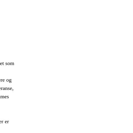
iet som
ere og
eranse,
emmes
r er