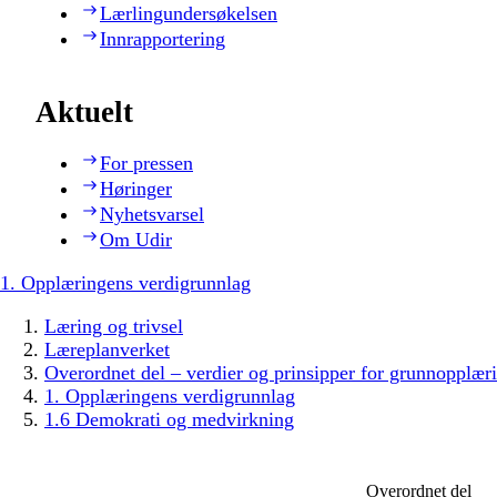
Lærlingundersøkelsen
Innrapportering
Aktuelt
For pressen
Høringer
Nyhetsvarsel
Om Udir
1. Opplæringens verdigrunnlag
Læring og trivsel
Læreplanverket
Overordnet del – verdier og prinsipper for grunnopplær
1. Opplæringens verdigrunnlag
1.6 Demokrati og medvirkning
Overordnet del