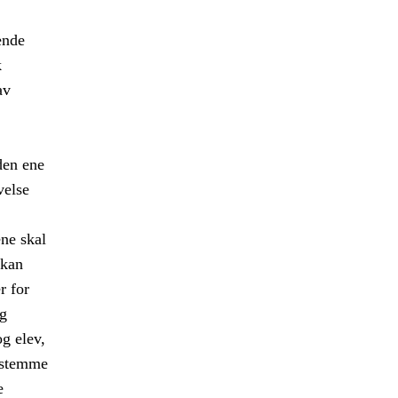
ende
k
av
den ene
velse
ene skal
 kan
r for
og
g elev,
s stemme
e