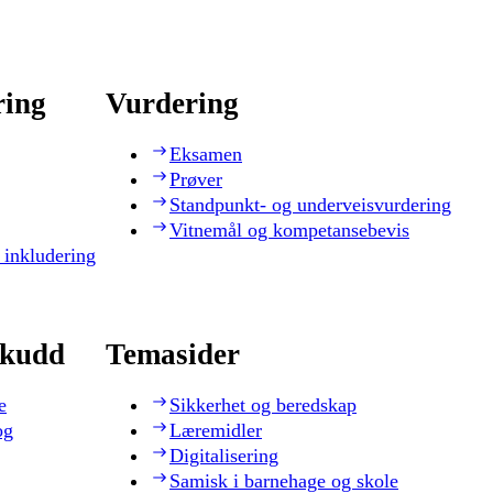
ring
Vurdering
Eksamen
Prøver
Standpunkt- og underveisvurdering
Vitnemål og kompetansebevis
 inkludering
skudd
Temasider
e
Sikkerhet og beredskap
og
Læremidler
Digitalisering
Samisk i barnehage og skole