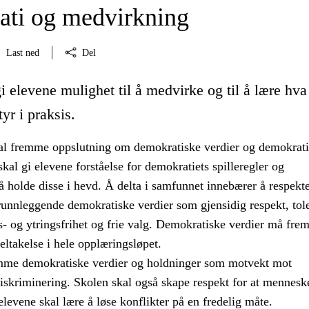
ti og medvirkning
Last ned
Del
i elevene mulighet til å medvirke og til å lære hva
yr i praksis.
l fremme oppslutning om demokratiske verdier og demokrat
kal gi elevene forståelse for demokratiets spilleregler og
 holde disse i hevd. Å delta i samfunnet innebærer å respekt
runnleggende demokratiske verdier som gjensidig respekt, tol
s- og ytringsfrihet og frie valg. Demokratiske verdier må fr
ltakelse i hele opplæringsløpet.
mme demokratiske verdier og holdninger som motvekt mot
skriminering. Skolen skal også skape respekt for at menneske
 elevene skal lære å løse konflikter på en fredelig måte.