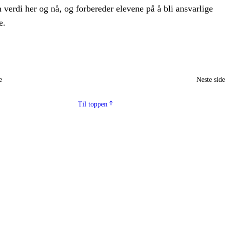
n verdi her og nå, og forbereder elevene på å bli ansvarlige
e.
e
Neste sid
Til toppen