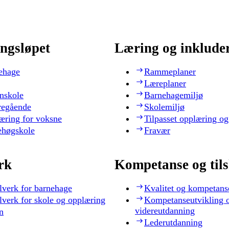
ngsløpet
Læring og inklude
ehage
Rammeplaner
Læreplaner
nskole
Barnehagemiljø
regående
Skolemiljø
æring for voksne
Tilpasset opplæring og
ehøgskole
Fravær
rk
Kompetanse og til
lverk for barnehage
Kvalitet og kompetans
lverk for skole og opplæring
Kompetanseutvikling 
videreutdanning
n
Lederutdanning