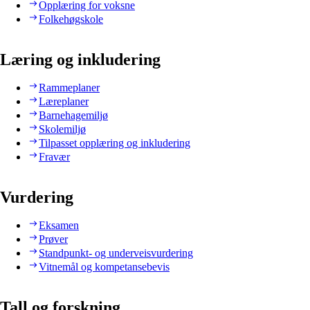
Opplæring for voksne
Folkehøgskole
Læring og inkludering
Rammeplaner
Læreplaner
Barnehagemiljø
Skolemiljø
Tilpasset opplæring og inkludering
Fravær
Vurdering
Eksamen
Prøver
Standpunkt- og underveisvurdering
Vitnemål og kompetansebevis
Tall og forskning