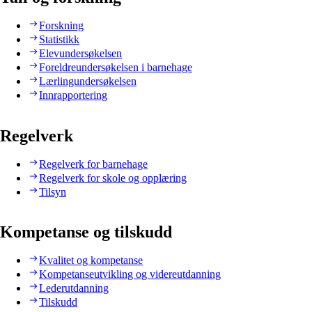
Forskning
Statistikk
Elevundersøkelsen
Foreldreundersøkelsen i barnehage
Lærlingundersøkelsen
Innrapportering
Regelverk
Regelverk for barnehage
Regelverk for skole og opplæring
Tilsyn
Kompetanse og tilskudd
Kvalitet og kompetanse
Kompetanseutvikling og videreutdanning
Lederutdanning
Tilskudd