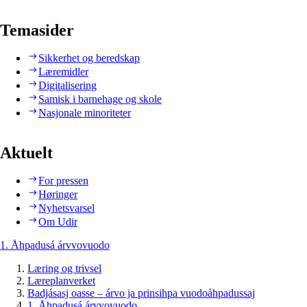
Temasider
Sikkerhet og beredskap
Læremidler
Digitalisering
Samisk i barnehage og skole
Nasjonale minoriteter
Aktuelt
For pressen
Høringer
Nyhetsvarsel
Om Udir
1. Åhpadusá árvvovuodo
Læring og trivsel
Læreplanverket
Badjásasj oasse – árvo ja prinsihpa vuodoåhpadussaj
1. Åhpadusá árvvovuodo