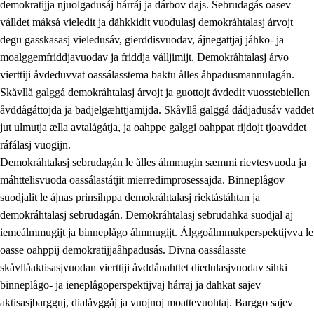
demokratijja njuolgadusáj hárráj ja dárbov dajs. Sebrudagás oasev
válldet máksá vieledit ja dåhkkidit vuodulasj demokráhtalasj árvojt
degu gasskasasj vieledusáv, gierddisvuodav, ájnegattjaj jáhko- ja
moalggemfriddjavuodav ja friddja válljimijt. Demokráhtalasj árvo
1.
Åhpadusá árvvovuodo
vierttiji åvdeduvvat oassálasstema baktu ålles åhpadusmannulagán.
1.1
Almasjárvvo
Skåvllå galggá demokráhtalasj árvojt ja guottojt åvdedit vuosstebiellen
åvddågáttojda ja badjelgæhttjamijda. Skåvllå galggá dádjadusáv vaddet
1.2
Identitiehtta ja kultuvralasj moattevuohta
jut ulmutja ælla avtalágátja, ja oahppe galggi oahppat rijdojt tjoavddet
1.3
Lájttális ájádallam ja estetihkalasj diedulasjvuohta
ráfálasj vuogijn.
Demokráhtalasj sebrudagán le ålles álmmugin sæmmi rievtesvuoda ja
1.4
Dahkamávvo, berustibme ja diehtemvájnogisvuohta
máhttelisvuoda oassálastátjit mierredimprosessajda. Binneplågov
1.5
Vieledus luonnduj ja birásdiedulasjvuohta
suodjalit le ájnas prinsihppa demokráhtalasj riektástáhtan ja
demokráhtalasj sebrudagán. Demokráhtalasj sebrudahka suodjal aj
1.6
Demokratijja ja oassálasstem
iemeálmmugijt ja binneplågo álmmugijt. Álggoálmmukperspektijvva le
oasse oahppij demokratijjaåhpadusás. Divna oassálasste
skåvllåaktisasjvuodan vierttiji åvddånahttet diedulasjvuodav sihki
binneplågo- ja ieneplågoperspektijvaj hárraj ja dahkat sajev
aktisasjbargguj, dialåvggåj ja vuojnoj moattevuohtaj. Barggo sajev