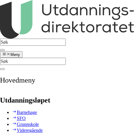
Meny
Hovedmeny
Utdanningsløpet
Barnehage
SFO
Grunnskole
Videregående