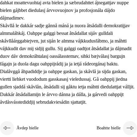
dahkat moattevuohtaj avta bielen ja sæbrudahttet ájnegattjav nuppe
bielen gájbbet diedulasj árvvovuojnov ja profosjonála dájdo
dåjmadimev.
Skåvllå le dakkár sadje gånnå máná ja nuora åtsådalli demokratijjav
almmaláhkáj. Oahppe galggi bessat åtsådallat sijáv gulldali
skåvllåárggabiejven, jut siján le almma vájkkudusfábmo, ja máhtti
vájkkudit dav mij sidjij gullu. Sij galggi oadtjot åtsådallat ja dåjmadit
duov dáv demokráhtalasj oassálasstemav, sihki bæjválasj bargujn
fágajn ja duola dagu oahppijrádij ja ja ietjá rádeorgánaj baktu.
Dialåvggå åhpadiddje ja oahppe gaskan, ja skåvlå ja sijda gaskan,
viertti liehket vuododum gasskasasj vieledussaj. Gå oahppij jiedna
gullen sjaddá skåvlån, åtsådalli sij gåktu ietja máhtti diedulattjat válljit.
Dakkár åtsådallamijn le árvvo dánna ja dálla, ja gárvedi oahppijt
åvdåsvásstediddjij sebrudakviesádin sjattatjit.
Åvdep bielle
Boahtte bielle