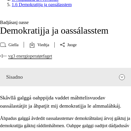
1.6 Demokratijja ja oassálasstem
Badjásasj oasse
Demokratijja ja oassálasstem
Giella
Viedtja
Juoge
vg3 energioperatørfaget
Sisadno
Skåvllå galggá oahppijda vaddet máhttelisvuodav
oassálastátjit ja åhpatjit mij demokratijja le almmaláhkáj.
Åhpadus galggá åvdedit oassalasstemav demokráhtalasj árvoj gáktuj ja
demokratijja gáktuj ráddimhábmen. Oahppe galggi oadtjot dádjadusáv