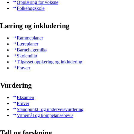
Opplæring for voksne
Folkehøgskole
Læring og inkludering
Rammeplaner
Læreplaner
Barnehagemiljø
Skolemiljø
Tilpasset opplæring og inkludering
Fravær
Vurdering
Eksamen
Prøver
Standpunkt- og underveisvurdering
Vitnemål og kompetansebevis
Tall og forskning