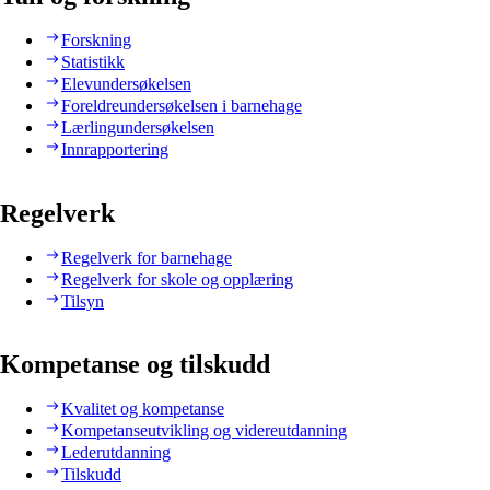
Forskning
Statistikk
Elevundersøkelsen
Foreldreundersøkelsen i barnehage
Lærlingundersøkelsen
Innrapportering
Regelverk
Regelverk for barnehage
Regelverk for skole og opplæring
Tilsyn
Kompetanse og tilskudd
Kvalitet og kompetanse
Kompetanseutvikling og videreutdanning
Lederutdanning
Tilskudd