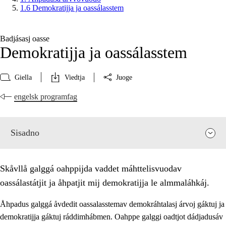
1.6 Demokratijja ja oassálasstem
Badjásasj oasse
Demokratijja ja oassálasstem
Giella
Viedtja
Juoge
engelsk programfag
Sisadno
Skåvllå galggá oahppijda vaddet máhttelisvuodav
oassálastátjit ja åhpatjit mij demokratijja le almmaláhkáj.
Åhpadus galggá åvdedit oassalasstemav demokráhtalasj árvoj gáktuj ja
demokratijja gáktuj ráddimhábmen. Oahppe galggi oadtjot dádjadusáv