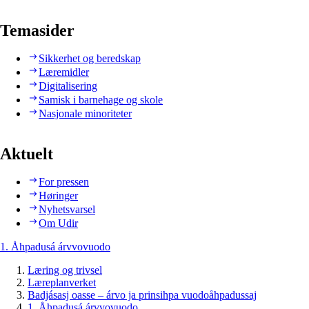
Temasider
Sikkerhet og beredskap
Læremidler
Digitalisering
Samisk i barnehage og skole
Nasjonale minoriteter
Aktuelt
For pressen
Høringer
Nyhetsvarsel
Om Udir
1. Åhpadusá árvvovuodo
Læring og trivsel
Læreplanverket
Badjásasj oasse – árvo ja prinsihpa vuodoåhpadussaj
1. Åhpadusá árvvovuodo