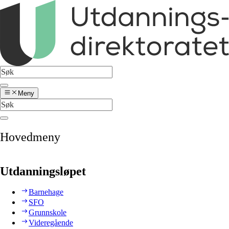
Meny
Hovedmeny
Utdanningsløpet
Barnehage
SFO
Grunnskole
Videregående