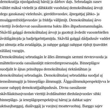
demokratijja njuolgadusáj hárráj ja dárbov dajs. Sebrudagás oasev
válldet máksá vieledit ja dåhkkidit vuodulasj demokráhtalasj árvojt
degu gasskasasj vieledusáv, gierddisvuodav, ájnegattjaj jáhko- ja
moalggemfriddjavuodav ja friddja válljimijt. Demokráhtalasj árvo
1.
Åhpadusá árvvovuodo
vierttiji åvdeduvvat oassálasstema baktu ålles åhpadusmannulagán.
1.1
Almasjárvvo
Skåvllå galggá demokráhtalasj árvojt ja guottojt åvdedit vuosstebiellen
åvddågáttojda ja badjelgæhttjamijda. Skåvllå galggá dádjadusáv vaddet
1.2
Identitiehtta ja kultuvralasj moattevuohta
jut ulmutja ælla avtalágátja, ja oahppe galggi oahppat rijdojt tjoavddet
1.3
Lájttális ájádallam ja estetihkalasj diedulasjvuohta
ráfálasj vuogijn.
Demokráhtalasj sebrudagán le ålles álmmugin sæmmi rievtesvuoda ja
1.4
Dahkamávvo, berustibme ja diehtemvájnogisvuohta
máhttelisvuoda oassálastátjit mierredimprosessajda. Binneplågov
1.5
Vieledus luonnduj ja birásdiedulasjvuohta
suodjalit le ájnas prinsihppa demokráhtalasj riektástáhtan ja
demokráhtalasj sebrudagán. Demokráhtalasj sebrudahka suodjal aj
1.6
Demokratijja ja oassálasstem
iemeálmmugijt ja binneplågo álmmugijt. Álggoálmmukperspektijvva le
oasse oahppij demokratijjaåhpadusás. Divna oassálasste
skåvllåaktisasjvuodan vierttiji åvddånahttet diedulasjvuodav sihki
binneplågo- ja ieneplågoperspektijvaj hárraj ja dahkat sajev
aktisasjbargguj, dialåvggåj ja vuojnoj moattevuohtaj. Barggo sajev