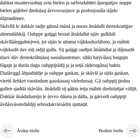
dahkat moattevuohtaj avta bielen ja sæbrudahttet ájnegattjav nuppe
bielen gájbbet diedulasj árvvovuojnov ja profosjonála dájdo
dåjmadimev.
Skåvllå le dakkár sadje gånnå máná ja nuora åtsådalli demokratijjav
almmaláhkáj. Oahppe galggi bessat åtsådallat sijáv gulldali
skåvllåárggabiejven, jut siján le almma vájkkudusfábmo, ja máhtti
vájkkudit dav mij sidjij gullu. Sij galggi oadtjot åtsådallat ja dåjmadit
duov dáv demokráhtalasj oassálasstemav, sihki bæjválasj bargujn
fágajn ja duola dagu oahppijrádij ja ja ietjá rádeorgánaj baktu.
Dialåvggå åhpadiddje ja oahppe gaskan, ja skåvlå ja sijda gaskan,
viertti liehket vuododum gasskasasj vieledussaj. Gå oahppij jiedna
gullen sjaddá skåvlån, åtsådalli sij gåktu ietja máhtti diedulattjat válljit.
Dakkár åtsådallamijn le árvvo dánna ja dálla, ja gárvedi oahppijt
åvdåsvásstediddjij sebrudakviesádin sjattatjit.
Åvdep bielle
Boahtte bielle