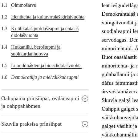
leat iešguđetlág
1.1
Olmmošárvu
Demokráhtalaš s
1.2
Identitehta ja kultuvrralaš girjáivuohta
vuoigatvuođat j
1.3
Kritihkalaš jurddašeapmi ja ehtalaš
suodjaleapmi lea
diđolašvuohta
servodagas. Dem
1.4
Hutkanillu, beroštupmi ja
minoritehtaid. 
suokkardanhuovva
Buot oassálastit
minoritehta- ja m
1.5
Luondduákten ja birasdiđolašvuohta
gulahallamii ja 
1.6
Demokratiija ja mielváikkuheapmi
dáfus fátmmasti
árvvoštannávcc
Oahppama prinsihpat, ovdáneapmi
Skuvla galgá le
ja oahppahábmen
Oahppit galget s
váikkuhanvejolaš
Skuvlla praksisa prinsihpat
galget vásihit j
váikkuhanmállii