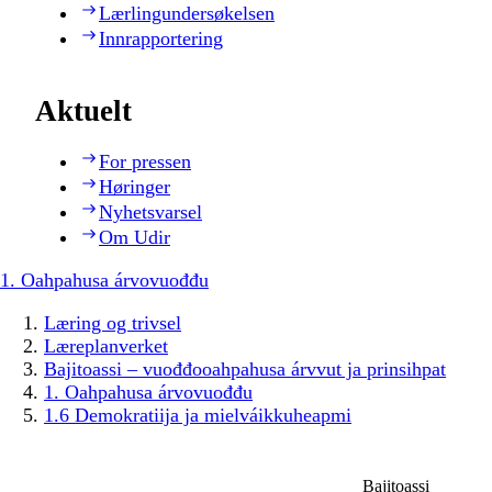
Lærlingundersøkelsen
Innrapportering
Aktuelt
For pressen
Høringer
Nyhetsvarsel
Om Udir
1. Oahpahusa árvovuođđu
Læring og trivsel
Læreplanverket
Bajitoassi – vuođđooahpahusa árvvut ja prinsihpat
1. Oahpahusa árvovuođđu
1.6 Demokratiija ja mielváikkuheapmi
Bajitoassi