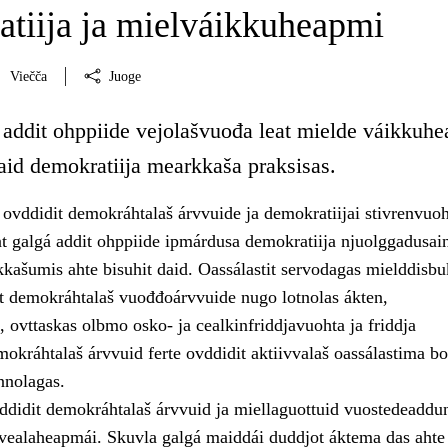
tiija ja mielváikkuheapmi
Viečča
Juoge
 addit ohppiide vejolašvuođa leat mielde váikkuh
aid demokratiija mearkkaša praksisas.
ovddidit demokráhtalaš árvvuide ja demokratiijai stivrenvuo
t galgá addit ohppiide ipmárdusa demokratiija njuolggadusain
kašumis ahte bisuhit daid. Oassálastit servodagas mielddisbu
sit demokráhtalaš vuođđoárvvuide nugo lotnolas ákten,
 ovttaskas olbmo osko- ja cealkinfriddjavuohta ja friddja
okráhtalaš árvvuid ferte ovddidit aktiivvalaš oassálastima bo
nnolagas.
ddidit demokráhtalaš árvvuid ja miellaguottuid vuostedeaddu
 vealaheapmái. Skuvla galgá maiddái duddjot áktema das ahte