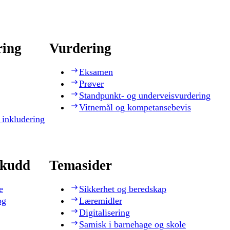
ring
Vurdering
Eksamen
Prøver
Standpunkt- og underveisvurdering
Vitnemål og kompetansebevis
 inkludering
skudd
Temasider
e
Sikkerhet og beredskap
og
Læremidler
Digitalisering
Samisk i barnehage og skole