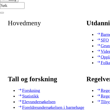
Hovedmeny
Utdanni
Barn
SFO
Grun
Vide
Oppl
Folk
Tall og forskning
Regelve
Forskning
Rege
Statistikk
Rege
Elevundersøkelsen
Tilsy
Foreldreundersøkelsen i barnehage