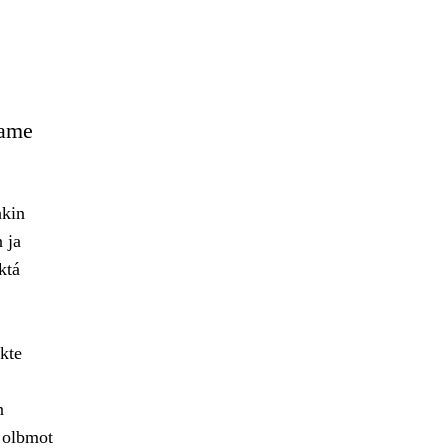
eame
hkin
 ja
ktá
kte
n
 olbmot