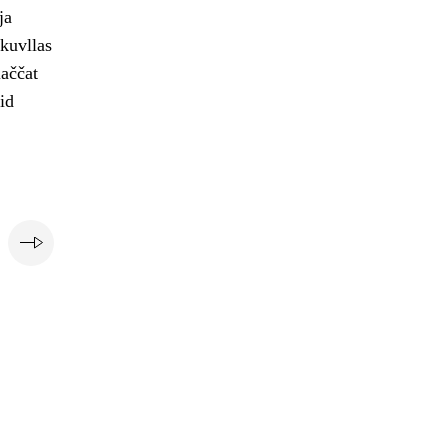
ja
skuvllas
laččat
id
i