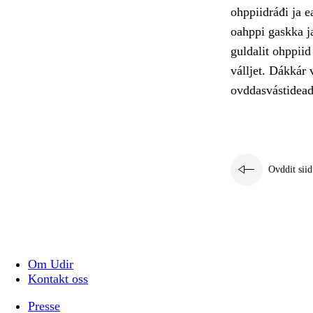
ohppiidráđi ja 
oahppi gaskka ja
guldalit ohppiid
válljet. Dákkár 
ovddasvástidead
Ovddit siid
Om Udir
Kontakt oss
Presse