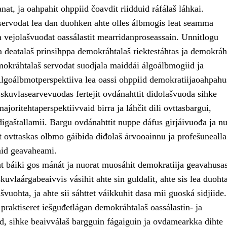
anat, ja oahpahit ohppiid čoavdit riidduid ráfálaš láhkai.
ervodat lea dan duohken ahte olles álbmogis leat seamma
a vejolašvuođat oassálastit mearridanproseassain. Unnitlogu
 deaŧalaš prinsihppa demokráhtalaš riektestáhtas ja demokráh
okráhtalaš servodat suodjala maiddái álgoálbmogiid ja
Álgoálbmotperspektiiva lea oassi ohppiid demokratiijaoahpahu
 skuvlasearvevuođas fertejit ovdánahttit diđolašvuođa sihke
ajoritehtaperspektiivvaid birra ja láhčit dili ovttasbargui,
digaštallamii. Bargu ovdánahttit nuppe dáfus girjáivuođa ja n
t ovttaskas olbmo gáibida diđolaš árvooainnu ja profešunealla
aid geavaheami.
at báiki gos mánát ja nuorat muosáhit demokratiija geavahusas
kuvlaárgabeaivvis vásihit ahte sin guldalit, ahte sis lea duoht
vuohta, ja ahte sii sáhttet váikkuhit dasa mii guoská sidjiide.
a praktiseret iešguđetlágan demokráhtalaš oassálastin- ja
d, sihke beaivválaš bargguin fágaiguin ja ovdamearkka dihte