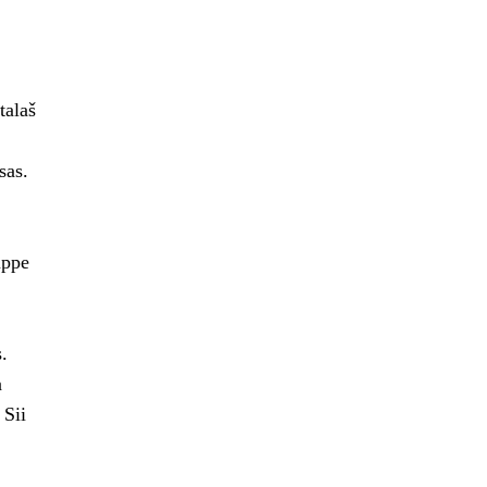
talaš
sas.
uppe
.
a
 Sii