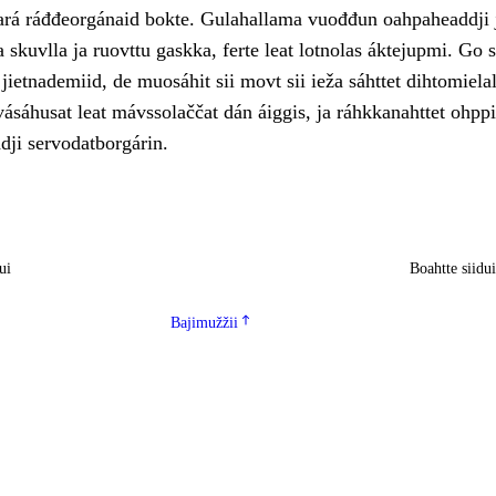
eará ráđđeorgánaid bokte. Gulahallama vuođđun oahpaheaddji 
 skuvlla ja ruovttu gaskka, ferte leat lotnolas áktejupmi. Go 
 jietnademiid, de muosáhit sii movt sii ieža sáhttet dihtomiela
vásáhusat leat mávssolaččat dán áiggis, ja ráhkkanahttet ohppi
dji servodatborgárin.
ui
Boahtte siidu
Bajimužžii