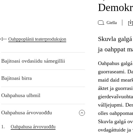
Demokra
Giella
Skuvla galgá
Oahppoplánii teaterproduksjon
ja oahppat m
Bajitoasi ovdasiidu sámegillii
Oahpahus galgá 
guorraseami. Da
Bajitoasi birra
maid daid meark
áktet ja guorra
Oahpahusa ulbmil
gierdevašvuohta,
válljejupmi. Dem
Oahpahusa árvovuođđu
olles oahppoma
Skuvla galgá ov
1.
Oahpahusa árvovuođđu
ovdagáttuide ja