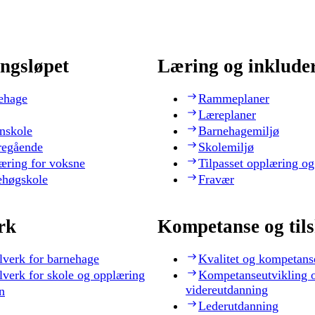
ngsløpet
Læring og inklude
ehage
Rammeplaner
Læreplaner
nskole
Barnehagemiljø
regående
Skolemiljø
æring for voksne
Tilpasset opplæring og
ehøgskole
Fravær
rk
Kompetanse og til
lverk for barnehage
Kvalitet og kompetans
lverk for skole og opplæring
Kompetanseutvikling 
videreutdanning
n
Lederutdanning