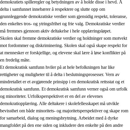
demokratiets spilleregler og betydningen av å holde disse i hevd. Å
delta i samfunnet innebærer å respektere og slutte opp om
grunnleggende demokratiske verdier som gjensidig respekt, toleranse,
den enkeltes tros- og ytringsfrihet og frie valg. Demokratiske verdier
1.
Opplæringens verdigrunnlag
må fremmes gjennom aktiv deltakelse i hele opplæringsløpet.
1.1
Menneskeverdet
Skolen skal fremme demokratiske verdier og holdninger som motvekt
mot fordommer og diskriminering. Skolen skal også skape respekt for
1.2
Identitet og kulturelt mangfold
at mennesker er forskjellige, og elevene skal lære å løse konflikter på
1.3
Kritisk tenkning og etisk bevissthet
en fredelig måte.
Et demokratisk samfunn hviler på at hele befolkningen har like
1.4
Skaperglede, engasjement og utforskertrang
rettigheter og muligheter til å delta i beslutningsprosesser. Vern av
1.5
Respekt for naturen og miljøbevissthet
mindretallet er et avgjørende prinsipp i en demokratisk rettsstat og et
demokratisk samfunn. Et demokratisk samfunn verner også om urfolk
1.6
Demokrati og medvirkning
og minoriteter. Urfolksperspektivet er en del av elevenes
demokratiopplæring. Alle deltakere i skolefellesskapet må utvikle
bevissthet om både minoritets- og majoritetsperspektiver og skape rom
for samarbeid, dialog og meningsbrytning. Arbeidet med å dyrke
mangfoldet på den ene siden og inkludere den enkelte på den andre