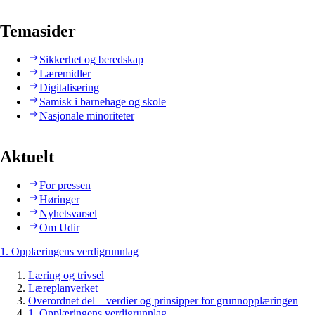
Temasider
Sikkerhet og beredskap
Læremidler
Digitalisering
Samisk i barnehage og skole
Nasjonale minoriteter
Aktuelt
For pressen
Høringer
Nyhetsvarsel
Om Udir
1. Opplæringens verdigrunnlag
Læring og trivsel
Læreplanverket
Overordnet del – verdier og prinsipper for grunnopplæringen
1. Opplæringens verdigrunnlag