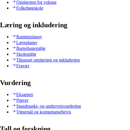
Opplæring for voksne
Folkehøgskole
Læring og inkludering
Rammeplaner
Læreplaner
Barnehagemiljø
Skolemiljø
Tilpasset opplæring og inkludering
Fravær
Vurdering
Eksamen
Prøver
Standpunkt- og underveisvurdering
Vitnemål og kompetansebevis
Tall og forskning