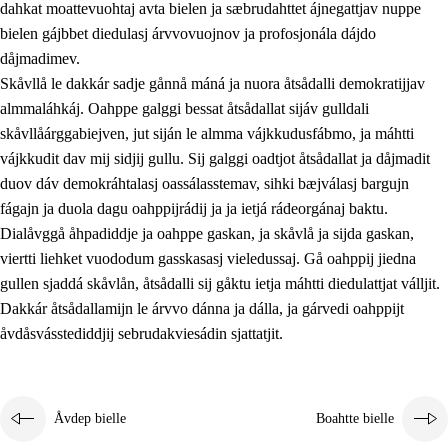
dahkat moattevuohtaj avta bielen ja sæbrudahttet ájnegattjav nuppe
bielen gájbbet diedulasj árvvovuojnov ja profosjonála dájdo
dåjmadimev.
Skåvllå le dakkár sadje gånnå máná ja nuora åtsådalli demokratijjav
almmaláhkáj. Oahppe galggi bessat åtsådallat sijáv gulldali
skåvllåárggabiejven, jut siján le almma vájkkudusfábmo, ja máhtti
vájkkudit dav mij sidjij gullu. Sij galggi oadtjot åtsådallat ja dåjmadit
duov dáv demokráhtalasj oassálasstemav, sihki bæjválasj bargujn
fágajn ja duola dagu oahppijrádij ja ja ietjá rádeorgánaj baktu.
Dialåvggå åhpadiddje ja oahppe gaskan, ja skåvlå ja sijda gaskan,
viertti liehket vuododum gasskasasj vieledussaj. Gå oahppij jiedna
gullen sjaddá skåvlån, åtsådalli sij gåktu ietja máhtti diedulattjat válljit.
Dakkár åtsådallamijn le árvvo dánna ja dálla, ja gárvedi oahppijt
åvdåsvásstediddjij sebrudakviesádin sjattatjit.
Åvdep bielle
Boahtte bielle