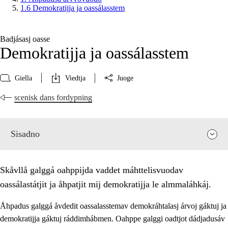
1.6 Demokratijja ja oassálasstem
Badjásasj oasse
Demokratijja ja oassálasstem
Giella
Viedtja
Juoge
scenisk dans fordypning
Sisadno
Skåvllå galggá oahppijda vaddet máhttelisvuodav
oassálastátjit ja åhpatjit mij demokratijja le almmaláhkáj.
Åhpadus galggá åvdedit oassalasstemav demokráhtalasj árvoj gáktuj ja
demokratijja gáktuj ráddimhábmen. Oahppe galggi oadtjot dádjadusáv