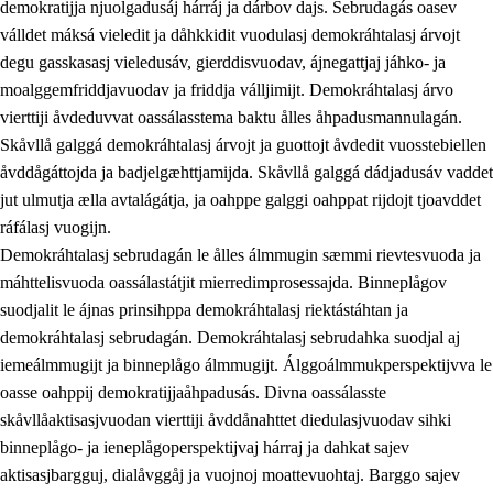
demokratijja njuolgadusáj hárráj ja dárbov dajs. Sebrudagás oasev
válldet máksá vieledit ja dåhkkidit vuodulasj demokráhtalasj árvojt
degu gasskasasj vieledusáv, gierddisvuodav, ájnegattjaj jáhko- ja
moalggemfriddjavuodav ja friddja válljimijt. Demokráhtalasj árvo
1.
Åhpadusá árvvovuodo
vierttiji åvdeduvvat oassálasstema baktu ålles åhpadusmannulagán.
1.1
Almasjárvvo
Skåvllå galggá demokráhtalasj árvojt ja guottojt åvdedit vuosstebiellen
åvddågáttojda ja badjelgæhttjamijda. Skåvllå galggá dádjadusáv vaddet
1.2
Identitiehtta ja kultuvralasj moattevuohta
jut ulmutja ælla avtalágátja, ja oahppe galggi oahppat rijdojt tjoavddet
1.3
Lájttális ájádallam ja estetihkalasj diedulasjvuohta
ráfálasj vuogijn.
Demokráhtalasj sebrudagán le ålles álmmugin sæmmi rievtesvuoda ja
1.4
Dahkamávvo, berustibme ja diehtemvájnogisvuohta
máhttelisvuoda oassálastátjit mierredimprosessajda. Binneplågov
1.5
Vieledus luonnduj ja birásdiedulasjvuohta
suodjalit le ájnas prinsihppa demokráhtalasj riektástáhtan ja
demokráhtalasj sebrudagán. Demokráhtalasj sebrudahka suodjal aj
1.6
Demokratijja ja oassálasstem
iemeálmmugijt ja binneplågo álmmugijt. Álggoálmmukperspektijvva le
oasse oahppij demokratijjaåhpadusás. Divna oassálasste
skåvllåaktisasjvuodan vierttiji åvddånahttet diedulasjvuodav sihki
binneplågo- ja ieneplågoperspektijvaj hárraj ja dahkat sajev
aktisasjbargguj, dialåvggåj ja vuojnoj moattevuohtaj. Barggo sajev