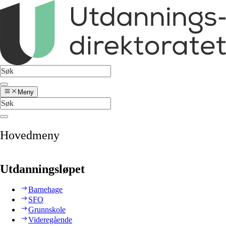
Meny
Hovedmeny
Utdanningsløpet
Barnehage
SFO
Grunnskole
Videregående