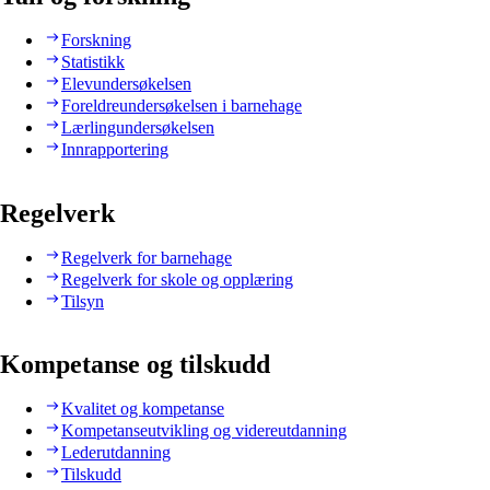
Forskning
Statistikk
Elevundersøkelsen
Foreldreundersøkelsen i barnehage
Lærlingundersøkelsen
Innrapportering
Regelverk
Regelverk for barnehage
Regelverk for skole og opplæring
Tilsyn
Kompetanse og tilskudd
Kvalitet og kompetanse
Kompetanseutvikling og videreutdanning
Lederutdanning
Tilskudd