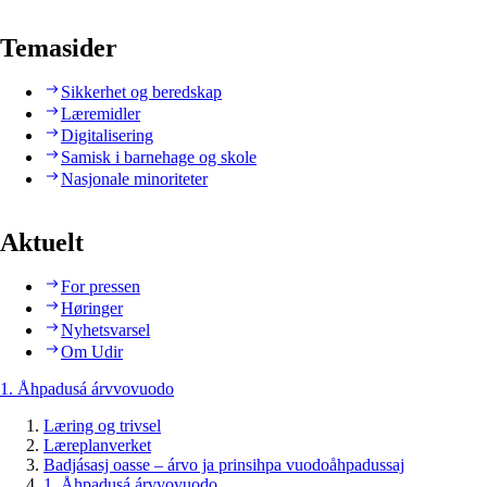
Temasider
Sikkerhet og beredskap
Læremidler
Digitalisering
Samisk i barnehage og skole
Nasjonale minoriteter
Aktuelt
For pressen
Høringer
Nyhetsvarsel
Om Udir
1. Åhpadusá árvvovuodo
Læring og trivsel
Læreplanverket
Badjásasj oasse – árvo ja prinsihpa vuodoåhpadussaj
1. Åhpadusá árvvovuodo