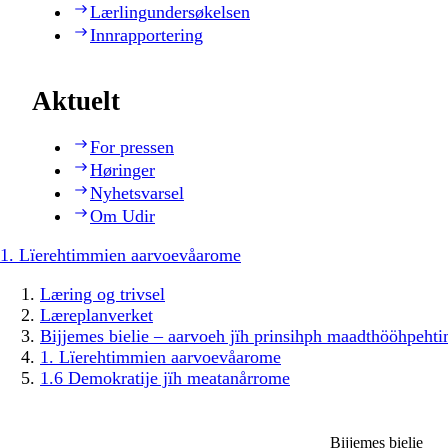
Lærlingundersøkelsen
Innrapportering
Aktuelt
For pressen
Høringer
Nyhetsvarsel
Om Udir
1. Lïerehtimmien aarvoevåarome
Læring og trivsel
Læreplanverket
Bijjemes bielie – aarvoeh jïh prinsihph maadthööhpeh
1. Lïerehtimmien aarvoevåarome
1.6 Demokratije jïh meatanårrome
Bijjemes bielie