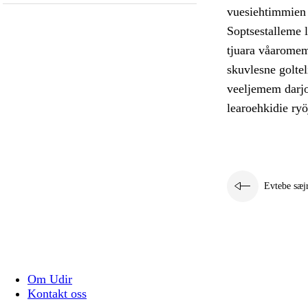
vuesiehtimmien g
Soptsestalleme 
tjuara våaromem
skuvlesne goltel
veeljemem darjo
learoehkidie ryö
Evtebe sæj
Om Udir
Kontakt oss