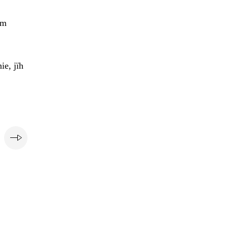
em
ie, jïh
e