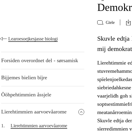
Demokra
Gïele
Skuvle edtja
Learoesoejkesjasse biologi
mij demokrati
Forsiden overordnet del - sørsamisk
Lïerehtimmie ed
stuvremehammoe.
Bijjemes bielien bïjre
spïelenjoelkeda
siebriedahkesne
Ööhpehtimmien åssjele
vaarjelidh goh s
soptsestimmiefrï
Lïerehtimmien aarvoevåarome
meatanårroemini
Skuvle edtja de
1.
Lïerehtimmien aarvoevåarome
sïerredimmien v