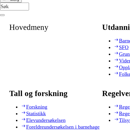
Hovedmeny
Utdanni
Barn
SFO
Grun
Vide
Oppl
Folk
Tall og forskning
Regelve
Forskning
Rege
Statistikk
Rege
Elevundersøkelsen
Tilsy
Foreldreundersøkelsen i barnehage