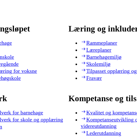
ngsløpet
Læring og inklude
ehage
Rammeplaner
Læreplaner
nskole
Barnehagemiljø
regående
Skolemiljø
æring for voksne
Tilpasset opplæring og
ehøgskole
Fravær
rk
Kompetanse og til
lverk for barnehage
Kvalitet og kompetans
lverk for skole og opplæring
Kompetanseutvikling 
videreutdanning
n
Lederutdanning