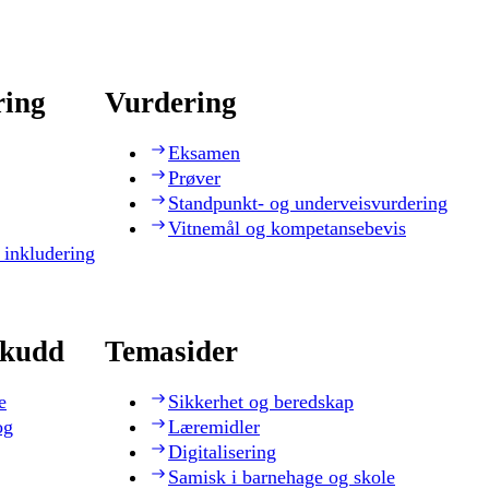
ring
Vurdering
Eksamen
Prøver
Standpunkt- og underveisvurdering
Vitnemål og kompetansebevis
 inkludering
skudd
Temasider
e
Sikkerhet og beredskap
og
Læremidler
Digitalisering
Samisk i barnehage og skole