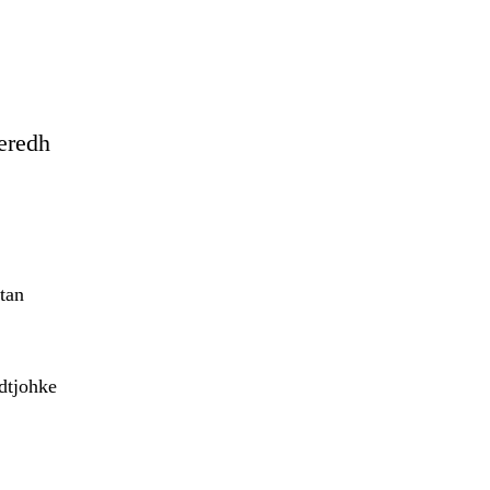
eredh
tan
adtjohke