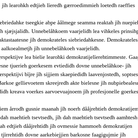
 jïh learohkh edtjieh lïeredh gærroedimmieh loetedh raeffies
ebriedahke tseegkie abpe åålmege seamma reaktah jïh nuepie
ïh sjæjsjalidh. Unnebelåhkoem vaarjelidh lea vihkeles prinsih
aktastaatesne jïh demokrateles siebriedahkesne. Demokrateles
 aalkoealmetjh jïh unnebelåhkoeh vaarjelidh.
rspektijve lea bielie learohki demokratijelïerehtimmeste. Ga
esne tjuerieh goerkesem evtiedidh dovne unnebelåhkoe- jïh
rspektijvi bïjre jïh sijjiem skaepiedidh laavenjostedh, soptses
Barkoe gellievoetem skreejredh akte bielesne jïh nubpiebeales
didh kreava voerkes aarvoevuajnoem jïh profesjonelle goerkes
jjiem årrodh gusnie maanah jïh noerh dååjrehtieh demokratije
ïh dah maehtieh tsevtsedh, jïh dah maehtieh tsevtsedh aamhtes
 Dah edtjieh dååjrehtidh jïh ovmessie hammoeh demokratijen
jïrrehtidh dovne aarkebiejjien barkosne faagigujmie jïh