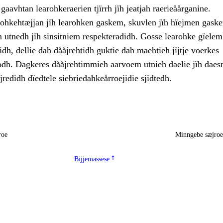
aavhtan learohkeraerien tjïrrh jïh jeatjah raerieåårganine.
lohkehtæjjan jïh learohken gaskem, skuvlen jïh hïejmen gask
 utnedh jïh sinsitniem respekteradidh. Gosse learohke gïelem
idh, dellie dah dååjrehtidh guktie dah maehtieh jïjtje voerkes
dh. Dagkeres dååjrehtimmieh aarvoem utnieh daelie jïh daesn
jredidh dïedtele siebriedahkeårroejidie sjïdtedh.
roe
Minngebe sæjro
Bijjemassese