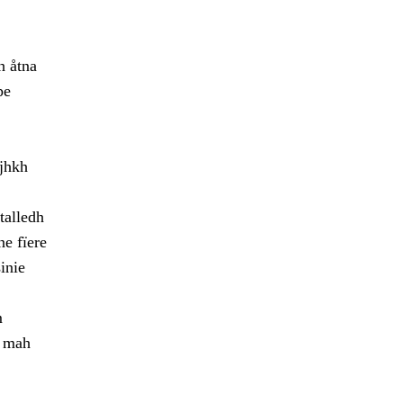
h åtna
pe
ajhkh
talledh
ne fïere
inie
m
h mah