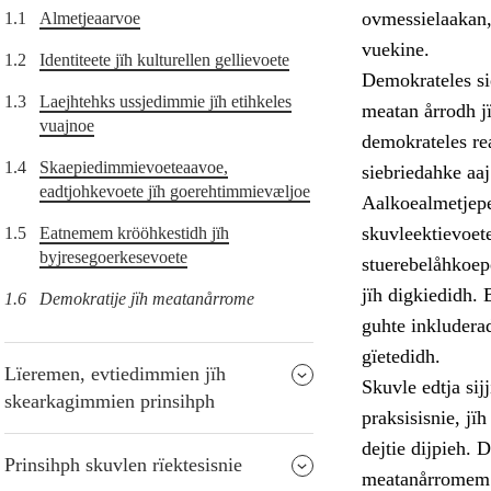
ovmessielaakan,
1.1
Almetjeaarvoe
vuekine.
1.2
Identiteete jïh kulturellen gellievoete
Demokrateles si
1.3
Laejhtehks ussjedimmie jïh etihkeles
meatan årrodh j
vuajnoe
demokrateles re
1.4
Skaepiedimmievoeteaavoe,
siebriedahke aaj
eadtjohkevoete jïh goerehtimmievæljoe
Aalkoealmetjepe
skuvleektievoet
1.5
Eatnemem krööhkestidh jïh
byjresegoerkesevoete
stuerebelåhkoepe
jïh digkiedidh. 
1.6
Demokratije jïh meatanårrome
guhte inkludera
gïetedidh.
Lïeremen, evtiedimmien jïh
Skuvle edtja si
skearkagimmien prinsihph
praksisisnie, j
dejtie dijpieh.
Prinsihph skuvlen rïektesisnie
meatanårromem t