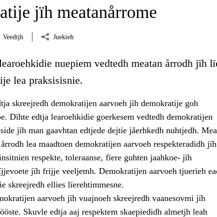
tije jïh meatanårrome
Veedtjh
Juekieh
 learoehkidie nuepiem vedtedh meatan årrodh jïh lï
je lea praksisisnie.
tja skreejredh demokratijen aarvoeh jïh demokratije goh
 Dïhte edtja learoehkidie goerkesem vedtedh demokratijen
sside jïh man gaavhtan edtjede dejtie jåerhkedh nuhtjedh. Mea
 årrodh lea maadtoen demokratijen aarvoeh respekteradidh jïh
insitnien respekte, toleraanse, fïere guhten jaahkoe- jïh
jjevoete jïh frijje veeljemh. Demokratijen aarvoeh tjuerieh e
e skreejredh ellies lïerehtimmesne.
mokratijen aarvoeh jïh vuajnoeh skreejredh vaanesovmi jïh
ööste. Skuvle edtja aaj respektem skaepiedidh almetjh leah