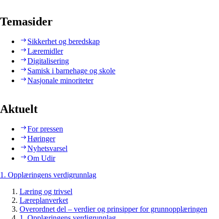
Temasider
Sikkerhet og beredskap
Læremidler
Digitalisering
Samisk i barnehage og skole
Nasjonale minoriteter
Aktuelt
For pressen
Høringer
Nyhetsvarsel
Om Udir
1. Opplæringens verdigrunnlag
Læring og trivsel
Læreplanverket
Overordnet del – verdier og prinsipper for grunnopplæringen
1. Opplæringens verdigrunnlag