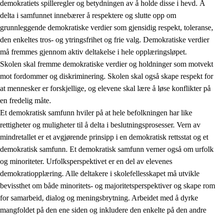
demokratiets spilleregler og betydningen av å holde disse i hevd. Å
delta i samfunnet innebærer å respektere og slutte opp om
grunnleggende demokratiske verdier som gjensidig respekt, toleranse,
den enkeltes tros- og ytringsfrihet og frie valg. Demokratiske verdier
1.
Opplæringens verdigrunnlag
må fremmes gjennom aktiv deltakelse i hele opplæringsløpet.
1.1
Menneskeverdet
Skolen skal fremme demokratiske verdier og holdninger som motvekt
mot fordommer og diskriminering. Skolen skal også skape respekt for
1.2
Identitet og kulturelt mangfold
at mennesker er forskjellige, og elevene skal lære å løse konflikter på
1.3
Kritisk tenkning og etisk bevissthet
en fredelig måte.
Et demokratisk samfunn hviler på at hele befolkningen har like
1.4
Skaperglede, engasjement og utforskertrang
rettigheter og muligheter til å delta i beslutningsprosesser. Vern av
1.5
Respekt for naturen og miljøbevissthet
mindretallet er et avgjørende prinsipp i en demokratisk rettsstat og et
demokratisk samfunn. Et demokratisk samfunn verner også om urfolk
1.6
Demokrati og medvirkning
og minoriteter. Urfolksperspektivet er en del av elevenes
demokratiopplæring. Alle deltakere i skolefellesskapet må utvikle
bevissthet om både minoritets- og majoritetsperspektiver og skape rom
for samarbeid, dialog og meningsbrytning. Arbeidet med å dyrke
mangfoldet på den ene siden og inkludere den enkelte på den andre