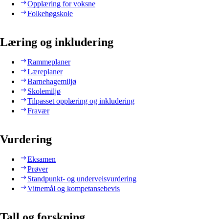
Opplæring for voksne
Folkehøgskole
Læring og inkludering
Rammeplaner
Læreplaner
Barnehagemiljø
Skolemiljø
Tilpasset opplæring og inkludering
Fravær
Vurdering
Eksamen
Prøver
Standpunkt- og underveisvurdering
Vitnemål og kompetansebevis
Tall og forskning