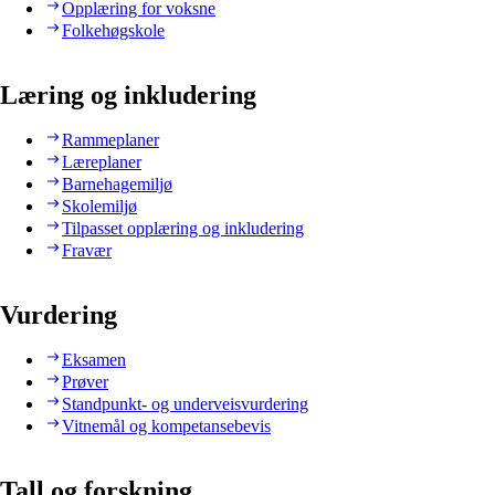
Opplæring for voksne
Folkehøgskole
Læring og inkludering
Rammeplaner
Læreplaner
Barnehagemiljø
Skolemiljø
Tilpasset opplæring og inkludering
Fravær
Vurdering
Eksamen
Prøver
Standpunkt- og underveisvurdering
Vitnemål og kompetansebevis
Tall og forskning