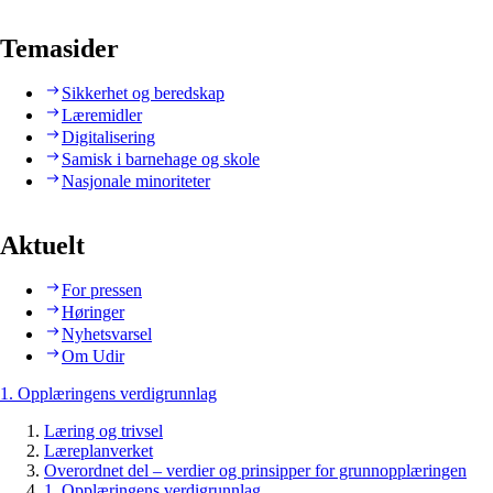
Temasider
Sikkerhet og beredskap
Læremidler
Digitalisering
Samisk i barnehage og skole
Nasjonale minoriteter
Aktuelt
For pressen
Høringer
Nyhetsvarsel
Om Udir
1. Opplæringens verdigrunnlag
Læring og trivsel
Læreplanverket
Overordnet del – verdier og prinsipper for grunnopplæringen
1. Opplæringens verdigrunnlag