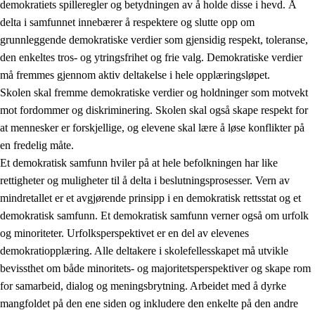
demokratiets spilleregler og betydningen av å holde disse i hevd. Å
delta i samfunnet innebærer å respektere og slutte opp om
grunnleggende demokratiske verdier som gjensidig respekt, toleranse,
den enkeltes tros- og ytringsfrihet og frie valg. Demokratiske verdier
1.
Opplæringens verdigrunnlag
må fremmes gjennom aktiv deltakelse i hele opplæringsløpet.
1.1
Menneskeverdet
Skolen skal fremme demokratiske verdier og holdninger som motvekt
mot fordommer og diskriminering. Skolen skal også skape respekt for
1.2
Identitet og kulturelt mangfold
at mennesker er forskjellige, og elevene skal lære å løse konflikter på
1.3
Kritisk tenkning og etisk bevissthet
en fredelig måte.
Et demokratisk samfunn hviler på at hele befolkningen har like
1.4
Skaperglede, engasjement og utforskertrang
rettigheter og muligheter til å delta i beslutningsprosesser. Vern av
1.5
Respekt for naturen og miljøbevissthet
mindretallet er et avgjørende prinsipp i en demokratisk rettsstat og et
demokratisk samfunn. Et demokratisk samfunn verner også om urfolk
1.6
Demokrati og medvirkning
og minoriteter. Urfolksperspektivet er en del av elevenes
demokratiopplæring. Alle deltakere i skolefellesskapet må utvikle
bevissthet om både minoritets- og majoritetsperspektiver og skape rom
for samarbeid, dialog og meningsbrytning. Arbeidet med å dyrke
mangfoldet på den ene siden og inkludere den enkelte på den andre