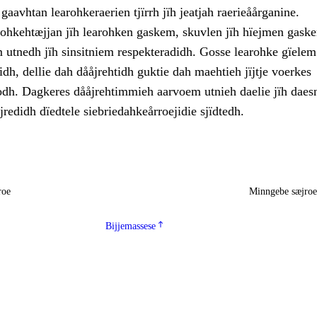
aavhtan learohkeraerien tjïrrh jïh jeatjah raerieåårganine.
lohkehtæjjan jïh learohken gaskem, skuvlen jïh hïejmen gask
 utnedh jïh sinsitniem respekteradidh. Gosse learohke gïelem
idh, dellie dah dååjrehtidh guktie dah maehtieh jïjtje voerkes
dh. Dagkeres dååjrehtimmieh aarvoem utnieh daelie jïh daesn
jredidh dïedtele siebriedahkeårroejidie sjïdtedh.
roe
Minngebe sæjro
Bijjemassese