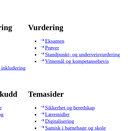
ring
Vurdering
Eksamen
Prøver
Standpunkt- og underveisvurdering
Vitnemål og kompetansebevis
 inkludering
skudd
Temasider
e
Sikkerhet og beredskap
og
Læremidler
Digitalisering
Samisk i barnehage og skole