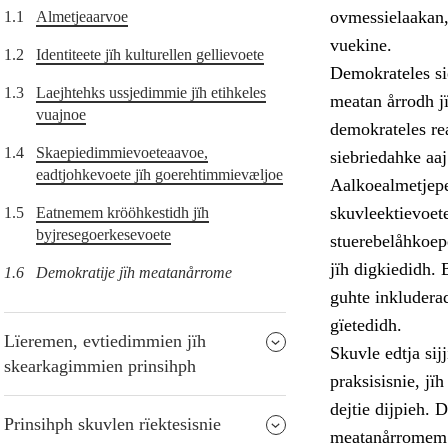
ovmessielaakan,
1.1
Almetjeaarvoe
vuekine.
1.2
Identiteete jïh kulturellen gellievoete
Demokrateles si
1.3
Laejhtehks ussjedimmie jïh etihkeles
meatan årrodh j
vuajnoe
demokrateles re
1.4
Skaepiedimmievoeteaavoe,
siebriedahke aaj
eadtjohkevoete jïh goerehtimmievæljoe
Aalkoealmetjepe
skuvleektievoet
1.5
Eatnemem krööhkestidh jïh
byjresegoerkesevoete
stuerebelåhkoepe
jïh digkiedidh. 
1.6
Demokratije jïh meatanårrome
guhte inkludera
gïetedidh.
Lïeremen, evtiedimmien jïh
Skuvle edtja si
skearkagimmien prinsihph
praksisisnie, j
dejtie dijpieh.
Prinsihph skuvlen rïektesisnie
meatanårromem t