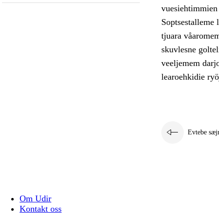
vuesiehtimmien g
Soptsestalleme 
tjuara våaromem
skuvlesne goltel
veeljemem darjo
learoehkidie ryö
Evtebe sæj
Om Udir
Kontakt oss