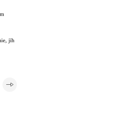
em
ie, jïh
e