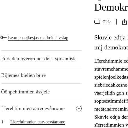
Demokra
Gïele
Skuvle edtja
Learoesoejkesjasse arbeidslivsfag
mij demokrati
Forsiden overordnet del - sørsamisk
Lïerehtimmie ed
stuvremehammoe.
Bijjemes bielien bïjre
spïelenjoelkeda
siebriedahkesne
Ööhpehtimmien åssjele
vaarjelidh goh s
soptsestimmiefrï
Lïerehtimmien aarvoevåarome
meatanårroemini
Skuvle edtja de
1.
Lïerehtimmien aarvoevåarome
sïerredimmien v