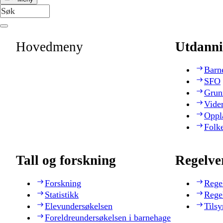
Hovedmeny
Utdanni
Barn
SFO
Grun
Vide
Oppl
Folk
Tall og forskning
Regelve
Forskning
Rege
Statistikk
Rege
Elevundersøkelsen
Tilsy
Foreldreundersøkelsen i barnehage