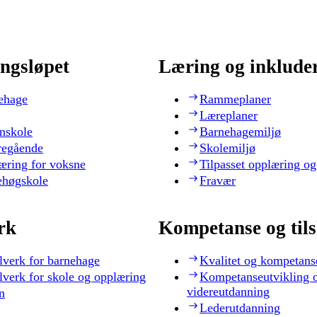
ngsløpet
Læring og inklude
ehage
Rammeplaner
Læreplaner
nskole
Barnehagemiljø
regående
Skolemiljø
æring for voksne
Tilpasset opplæring og
ehøgskole
Fravær
rk
Kompetanse og til
lverk for barnehage
Kvalitet og kompetans
lverk for skole og opplæring
Kompetanseutvikling 
videreutdanning
n
Lederutdanning