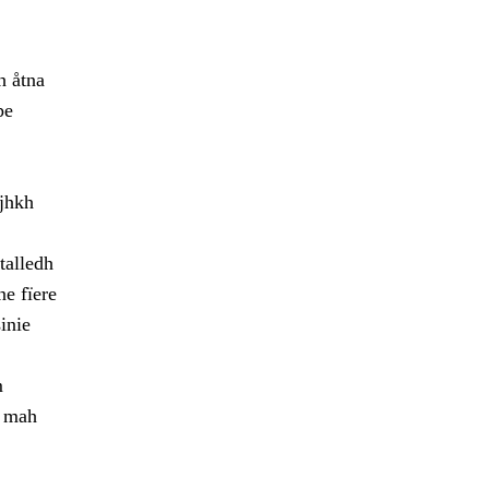
h åtna
pe
ajhkh
talledh
ne fïere
inie
m
h mah