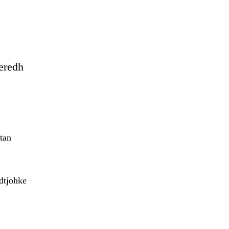
eredh
tan
adtjohke