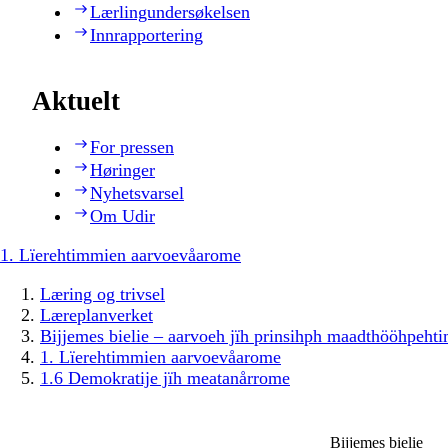
Lærlingundersøkelsen
Innrapportering
Aktuelt
For pressen
Høringer
Nyhetsvarsel
Om Udir
1. Lïerehtimmien aarvoevåarome
Læring og trivsel
Læreplanverket
Bijjemes bielie – aarvoeh jïh prinsihph maadthööhpeh
1. Lïerehtimmien aarvoevåarome
1.6 Demokratije jïh meatanårrome
Bijjemes bielie