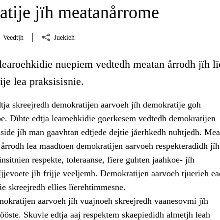
tije jïh meatanårrome
Veedtjh
Juekieh
 learoehkidie nuepiem vedtedh meatan årrodh jïh lï
je lea praksisisnie.
tja skreejredh demokratijen aarvoeh jïh demokratije goh
 Dïhte edtja learoehkidie goerkesem vedtedh demokratijen
sside jïh man gaavhtan edtjede dejtie jåerhkedh nuhtjedh. Mea
 årrodh lea maadtoen demokratijen aarvoeh respekteradidh jïh
insitnien respekte, toleraanse, fïere guhten jaahkoe- jïh
jjevoete jïh frijje veeljemh. Demokratijen aarvoeh tjuerieh e
e skreejredh ellies lïerehtimmesne.
mokratijen aarvoeh jïh vuajnoeh skreejredh vaanesovmi jïh
ööste. Skuvle edtja aaj respektem skaepiedidh almetjh leah