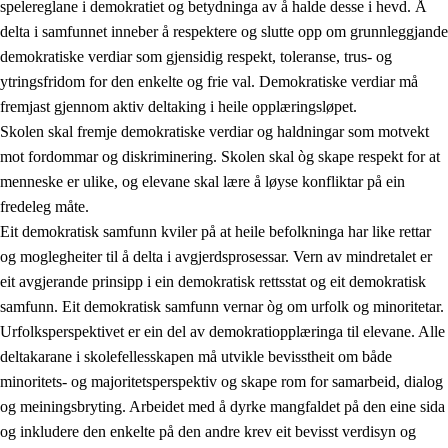
spelereglane i demokratiet og betydninga av å halde desse i hevd. Å
delta i samfunnet inneber å respektere og slutte opp om grunnleggjande
demokratiske verdiar som gjensidig respekt, toleranse, trus- og
ytringsfridom for den enkelte og frie val. Demokratiske verdiar må
1.
Verdigrunnlaget i opplæringa
fremjast gjennom aktiv deltaking i heile opplæringsløpet.
1.1
Menneskeverdet
Skolen skal fremje demokratiske verdiar og haldningar som motvekt
mot fordommar og diskriminering. Skolen skal òg skape respekt for at
1.2
Identitet og kulturelt mangfald
menneske er ulike, og elevane skal lære å løyse konfliktar på ein
1.3
Kritisk tenking og etisk bevisstheit
fredeleg måte.
Eit demokratisk samfunn kviler på at heile befolkninga har like rettar
1.4
Skaparglede, engasjement og utforskartrong
og moglegheiter til å delta i avgjerdsprosessar. Vern av mindretalet er
1.5
Respekt for naturen og miljøbevisstheit
eit avgjerande prinsipp i ein demokratisk rettsstat og eit demokratisk
samfunn. Eit demokratisk samfunn vernar òg om urfolk og minoritetar.
1.6
Demokrati og medverknad
Urfolksperspektivet er ein del av demokratiopplæringa til elevane. Alle
deltakarane i skolefellesskapen må utvikle bevisstheit om både
minoritets- og majoritetsperspektiv og skape rom for samarbeid, dialog
og meiningsbryting. Arbeidet med å dyrke mangfaldet på den eine sida
og inkludere den enkelte på den andre krev eit bevisst verdisyn og