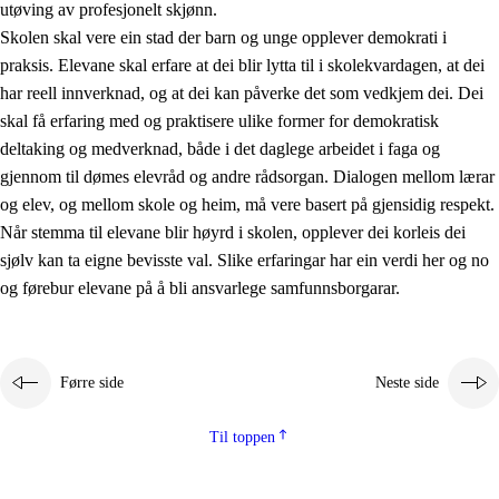
utøving av profesjonelt skjønn.
Skolen skal vere ein stad der barn og unge opplever demokrati i
praksis. Elevane skal erfare at dei blir lytta til i skolekvardagen, at dei
har reell innverknad, og at dei kan påverke det som vedkjem dei. Dei
skal få erfaring med og praktisere ulike former for demokratisk
deltaking og medverknad, både i det daglege arbeidet i faga og
gjennom til dømes elevråd og andre rådsorgan. Dialogen mellom lærar
og elev, og mellom skole og heim, må vere basert på gjensidig respekt.
Når stemma til elevane blir høyrd i skolen, opplever dei korleis dei
sjølv kan ta eigne bevisste val. Slike erfaringar har ein verdi her og no
og førebur elevane på å bli ansvarlege samfunnsborgarar.
Førre side
Neste side
Til toppen