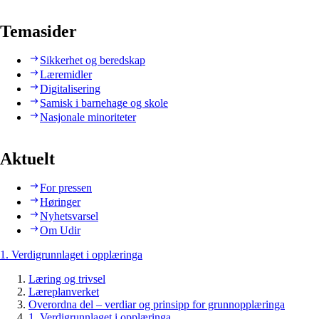
Temasider
Sikkerhet og beredskap
Læremidler
Digitalisering
Samisk i barnehage og skole
Nasjonale minoriteter
Aktuelt
For pressen
Høringer
Nyhetsvarsel
Om Udir
1. Verdigrunnlaget i opplæringa
Læring og trivsel
Læreplanverket
Overordna del – verdiar og prinsipp for grunnopplæringa
1. Verdigrunnlaget i opplæringa