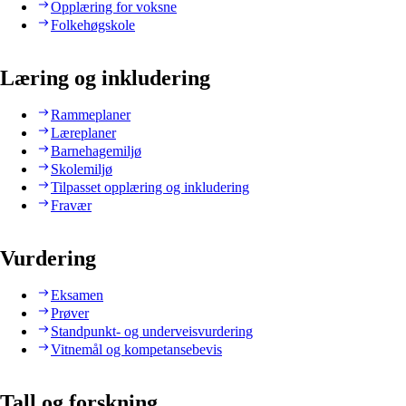
Opplæring for voksne
Folkehøgskole
Læring og inkludering
Rammeplaner
Læreplaner
Barnehagemiljø
Skolemiljø
Tilpasset opplæring og inkludering
Fravær
Vurdering
Eksamen
Prøver
Standpunkt- og underveisvurdering
Vitnemål og kompetansebevis
Tall og forskning