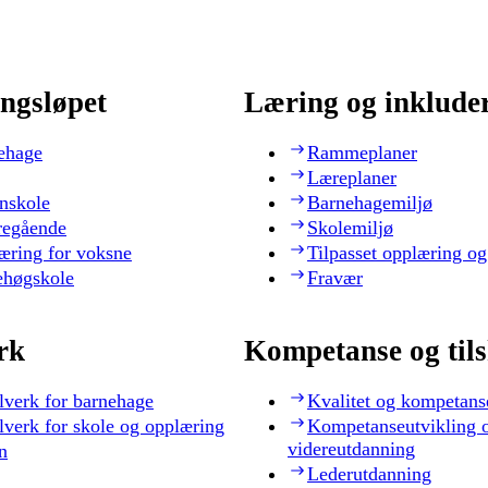
ngsløpet
Læring og inklude
ehage
Rammeplaner
Læreplaner
nskole
Barnehagemiljø
regående
Skolemiljø
æring for voksne
Tilpasset opplæring og
ehøgskole
Fravær
rk
Kompetanse og til
lverk for barnehage
Kvalitet og kompetans
lverk for skole og opplæring
Kompetanseutvikling 
videreutdanning
n
Lederutdanning