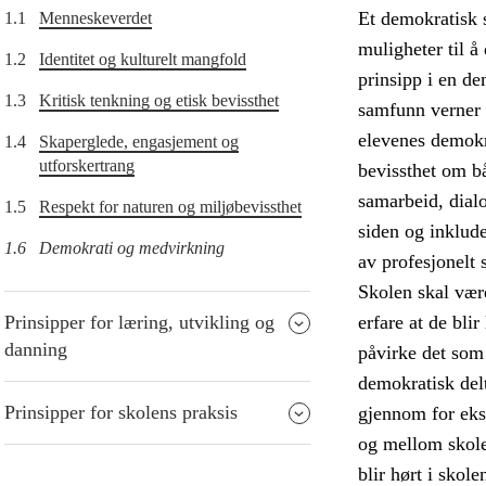
Et demokratisk s
1.1
Menneskeverdet
muligheter til å
1.2
Identitet og kulturelt mangfold
prinsipp i en de
1.3
Kritisk tenkning og etisk bevissthet
samfunn verner 
elevenes demokra
1.4
Skaperglede, engasjement og
utforskertrang
bevissthet om b
samarbeid, dial
1.5
Respekt for naturen og miljøbevissthet
siden og inklude
1.6
Demokrati og medvirkning
av profesjonelt 
Skolen skal være
Prinsipper for læring, utvikling og
erfare at de blir
danning
påvirke det som 
demokratisk delt
Prinsipper for skolens praksis
gjennom for eks
og mellom skole
blir hørt i skol