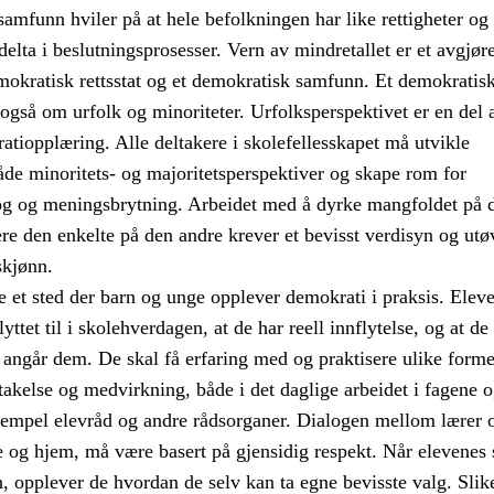
amfunn hviler på at hele befolkningen har like rettigheter og
 delta i beslutningsprosesser. Vern av mindretallet er et avgjør
mokratisk rettsstat og et demokratisk samfunn. Et demokratis
også om urfolk og minoriteter. Urfolksperspektivet er en del 
tiopplæring. Alle deltakere i skolefellesskapet må utvikle
åde minoritets- og majoritetsperspektiver og skape rom for
og og meningsbrytning. Arbeidet med å dyrke mangfoldet på 
re den enkelte på den andre krever et bevisst verdisyn og utø
skjønn.
 et sted der barn og unge opplever demokrati i praksis. Elev
 lyttet til i skolehverdagen, at de har reell innflytelse, og at de
angår dem. De skal få erfaring med og praktisere ulike forme
akelse og medvirkning, både i det daglige arbeidet i fagene 
empel elevråd og andre rådsorganer. Dialogen mellom lærer o
 og hjem, må være basert på gjensidig respekt. Når elevene
en, opplever de hvordan de selv kan ta egne bevisste valg. Slik