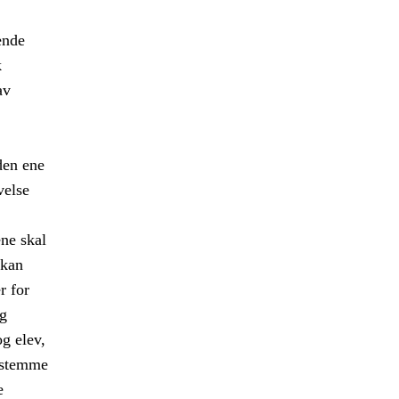
ende
k
av
den ene
velse
ene skal
 kan
r for
og
g elev,
s stemme
e