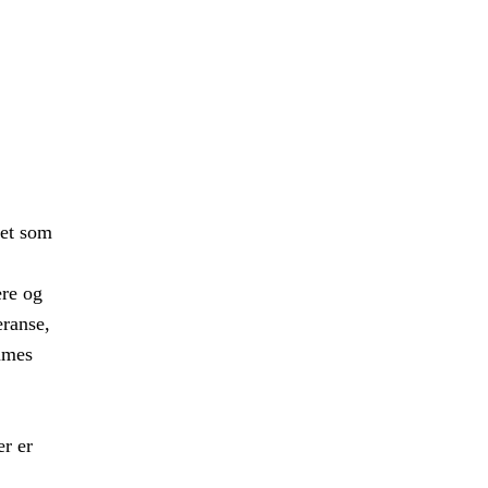
iet som
ere og
eranse,
emmes
r er