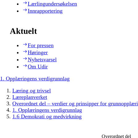
Lærlingundersøkelsen
Innrapportering
Aktuelt
For pressen
Høringer
Nyhetsvarsel
Om Udir
1. Opplæringens verdigrunnlag
Læring og trivsel
Læreplanverket
Overordnet del – verdier og prinsipper for grunnopplær
1. Opplæringens verdigrunnlag
1.6 Demokrati og medvirkning
Overordnet del