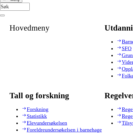
Hovedmeny
Utdanni
Barn
SFO
Grun
Vide
Oppl
Folk
Tall og forskning
Regelve
Forskning
Rege
Statistikk
Rege
Elevundersøkelsen
Tilsy
Foreldreundersøkelsen i barnehage