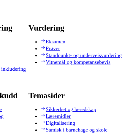
ring
Vurdering
Eksamen
Prøver
Standpunkt- og underveisvurdering
Vitnemål og kompetansebevis
 inkludering
skudd
Temasider
e
Sikkerhet og beredskap
og
Læremidler
Digitalisering
Samisk i barnehage og skole