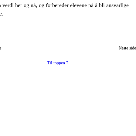
n verdi her og nå, og forbereder elevene på å bli ansvarlige
e.
e
Neste sid
Til toppen