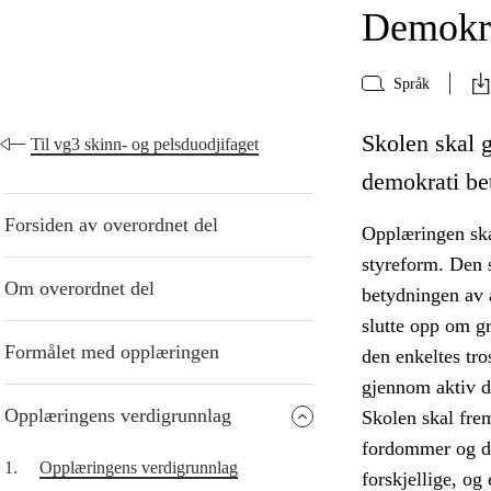
Demokra
Språk
Skolen skal g
Til vg3 skinn- og pelsduodjifaget
demokrati bet
Forsiden av overordnet del
Opplæringen ska
styreform. Den s
Om overordnet del
betydningen av å
slutte opp om g
Formålet med opplæringen
den enkeltes tro
gjennom aktiv de
Opplæringens verdigrunnlag
Skolen skal fre
fordommer og di
1.
Opplæringens verdigrunnlag
forskjellige, og