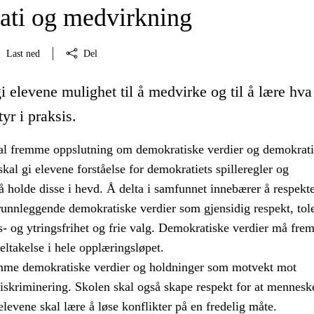
ti og medvirkning
Last ned
Del
i elevene mulighet til å medvirke og til å lære hva
yr i praksis.
l fremme oppslutning om demokratiske verdier og demokrat
kal gi elevene forståelse for demokratiets spilleregler og
 holde disse i hevd. Å delta i samfunnet innebærer å respekt
runnleggende demokratiske verdier som gjensidig respekt, tol
s- og ytringsfrihet og frie valg. Demokratiske verdier må fr
ltakelse i hele opplæringsløpet.
mme demokratiske verdier og holdninger som motvekt mot
skriminering. Skolen skal også skape respekt for at menneske
 elevene skal lære å løse konflikter på en fredelig måte.