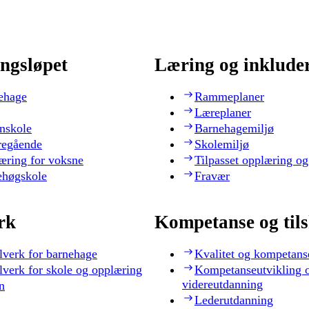
ngsløpet
Læring og inklude
ehage
Rammeplaner
Læreplaner
nskole
Barnehagemiljø
regående
Skolemiljø
æring for voksne
Tilpasset opplæring og
ehøgskole
Fravær
rk
Kompetanse og til
lverk for barnehage
Kvalitet og kompetans
lverk for skole og opplæring
Kompetanseutvikling 
videreutdanning
n
Lederutdanning