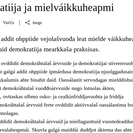
tiija ja mielváikkuheapmi
Viečča
Juoge
 addit ohppiide vejolašvuođa leat mielde váikkuh
aid demokratiija mearkkaša praksisas.
ovddidit demokráhtalaš árvvuide ja demokratiijai stivrenvuo
t galgá addit ohppiide ipmárdusa demokratiija njuolggadusain
kašumis ahte bisuhit daid. Oassálastit servodagas mielddisbu
sit demokráhtalaš vuođđoárvvuide nugo lotnolas ákten,
 ovttaskas olbmo osko- ja cealkinfriddjavuohta ja friddja
okráhtalaš árvvuid ferte ovddidit aktiivvalaš oassálastima bo
nnolagas.
ddidit demokráhtalaš árvvuid ja miellaguottuid vuostedeaddu
 vealaheapmái. Skuvla galgá maiddái duddjot áktema das ahte