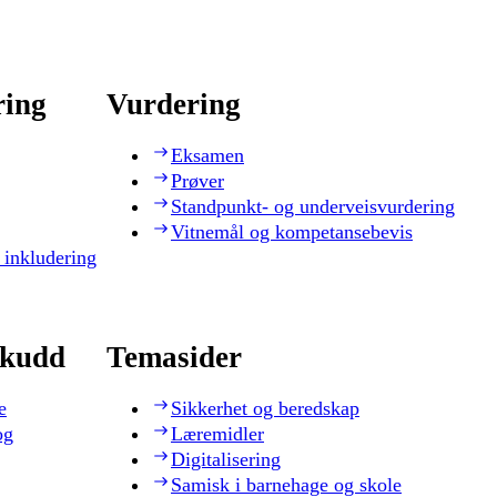
ring
Vurdering
Eksamen
Prøver
Standpunkt- og underveisvurdering
Vitnemål og kompetansebevis
 inkludering
skudd
Temasider
e
Sikkerhet og beredskap
og
Læremidler
Digitalisering
Samisk i barnehage og skole