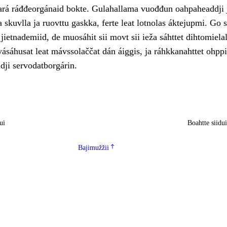
eará ráđđeorgánaid bokte. Gulahallama vuođđun oahpaheaddji 
 skuvlla ja ruovttu gaskka, ferte leat lotnolas áktejupmi. Go 
 jietnademiid, de muosáhit sii movt sii ieža sáhttet dihtomiela
vásáhusat leat mávssolaččat dán áiggis, ja ráhkkanahttet ohppi
dji servodatborgárin.
ui
Boahtte siidu
Bajimužžii