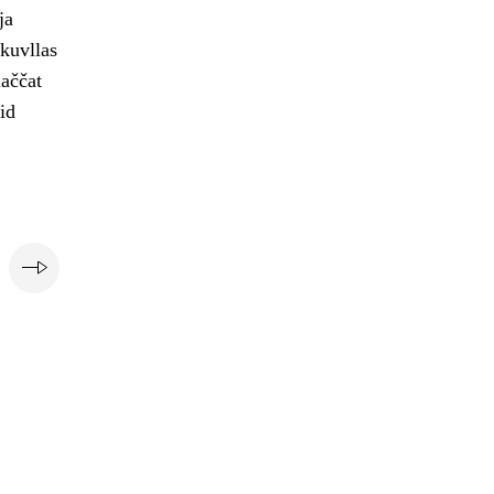
ja
skuvllas
laččat
id
i