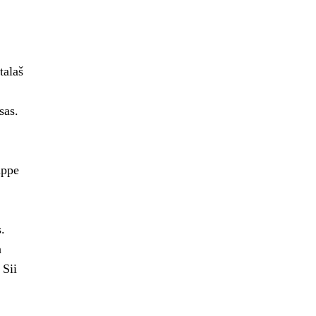
talaš
sas.
uppe
.
a
 Sii