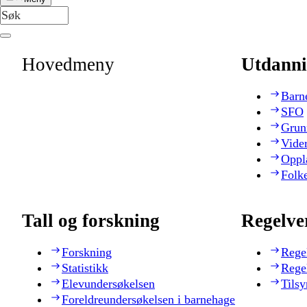
Hovedmeny
Utdanni
Barn
SFO
Grun
Vide
Oppl
Folk
Tall og forskning
Regelve
Forskning
Rege
Statistikk
Rege
Elevundersøkelsen
Tilsy
Foreldreundersøkelsen i barnehage