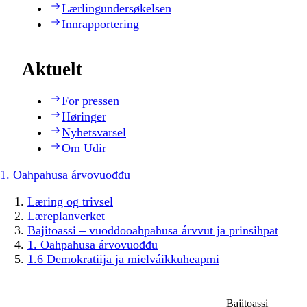
Lærlingundersøkelsen
Innrapportering
Aktuelt
For pressen
Høringer
Nyhetsvarsel
Om Udir
1. Oahpahusa árvovuođđu
Læring og trivsel
Læreplanverket
Bajitoassi – vuođđooahpahusa árvvut ja prinsihpat
1. Oahpahusa árvovuođđu
1.6 Demokratiija ja mielváikkuheapmi
Bajitoassi