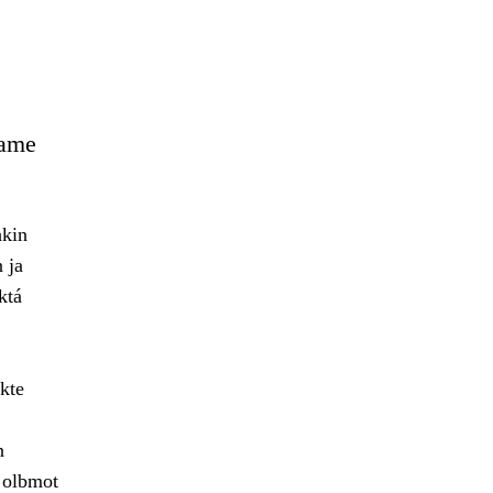
eame
hkin
 ja
ktá
kte
n
 olbmot