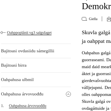
Demokra
Giella
Skuvla galgá
Oahppoplánii vg3 salgsfaget
ja oahppat m
Bajitoasi ovdasiidu sámegillii
Oahpahus galgá 
guorraseami. Da
Bajitoasi birra
maid daid meark
áktet ja guorra
Oahpahusa ulbmil
gierdevašvuohta,
válljejupmi. Dem
Oahpahusa árvovuođđu
olles oahppoma
Skuvla galgá ov
1.
Oahpahusa árvovuođđu
ovdagáttuide ja