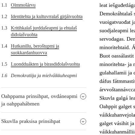
leat iešguđetlág
1.1
Olmmošárvu
Demokráhtalaš s
1.2
Identitehta ja kultuvrralaš girjáivuohta
vuoigatvuođat j
1.3
Kritihkalaš jurddašeapmi ja ehtalaš
suodjaleapmi lea
diđolašvuohta
servodagas. Dem
1.4
Hutkanillu, beroštupmi ja
minoritehtaid. 
suokkardanhuovva
Buot oassálastit
minoritehta- ja m
1.5
Luondduákten ja birasdiđolašvuohta
gulahallamii ja 
1.6
Demokratiija ja mielváikkuheapmi
dáfus fátmmasti
árvvoštannávcc
Oahppama prinsihpat, ovdáneapmi
Skuvla galgá le
ja oahppahábmen
Oahppit galget s
váikkuhanvejolaš
Skuvlla praksisa prinsihpat
galget vásihit j
váikkuhanmállii