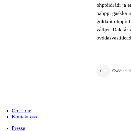
ohppiidráđi ja 
oahppi gaskka ja
guldalit ohppiid
válljet. Dákkár 
ovddasvástidead
Ovddit siid
Om Udir
Kontakt oss
Presse