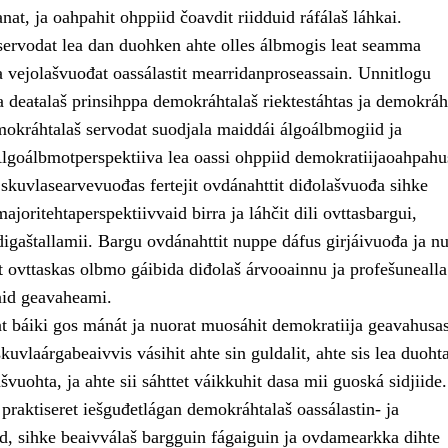
anat, ja oahpahit ohppiid čoavdit riidduid ráfálaš láhkai.
ervodat lea dan duohken ahte olles álbmogis leat seamma
a vejolašvuođat oassálastit mearridanproseassain. Unnitlogu
 deaŧalaš prinsihppa demokráhtalaš riektestáhtas ja demokráh
okráhtalaš servodat suodjala maiddái álgoálbmogiid ja
Álgoálbmotperspektiiva lea oassi ohppiid demokratiijaoahpahu
 skuvlasearvevuođas fertejit ovdánahttit diđolašvuođa sihke
ajoritehtaperspektiivvaid birra ja láhčit dili ovttasbargui,
digaštallamii. Bargu ovdánahttit nuppe dáfus girjáivuođa ja n
t ovttaskas olbmo gáibida diđolaš árvooainnu ja profešunealla
aid geavaheami.
at báiki gos mánát ja nuorat muosáhit demokratiija geavahusas
kuvlaárgabeaivvis vásihit ahte sin guldalit, ahte sis lea duoht
vuohta, ja ahte sii sáhttet váikkuhit dasa mii guoská sidjiide.
a praktiseret iešguđetlágan demokráhtalaš oassálastin- ja
d, sihke beaivválaš bargguin fágaiguin ja ovdamearkka dihte