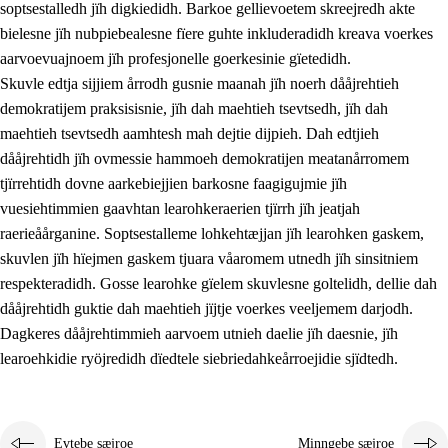
soptsestalledh jïh digkiedidh. Barkoe gellievoetem skreejredh akte
bielesne jïh nubpiebealesne fïere guhte inkluderadidh kreava voerkes
aarvoevuajnoem jïh profesjonelle goerkesinie gïetedidh.
Skuvle edtja sijjiem årrodh gusnie maanah jïh noerh dååjrehtieh
demokratijem praksisisnie, jïh dah maehtieh tsevtsedh, jïh dah
maehtieh tsevtsedh aamhtesh mah dejtie dijpieh. Dah edtjieh
dååjrehtidh jïh ovmessie hammoeh demokratijen meatanårromem
tjïrrehtidh dovne aarkebiejjien barkosne faagigujmie jïh
vuesiehtimmien gaavhtan learohkeraerien tjïrrh jïh jeatjah
raerieåårganine. Soptsestalleme lohkehtæjjan jïh learohken gaskem,
skuvlen jïh hïejmen gaskem tjuara våaromem utnedh jïh sinsitniem
respekteradidh. Gosse learohke gïelem skuvlesne goltelidh, dellie dah
dååjrehtidh guktie dah maehtieh jïjtje voerkes veeljemem darjodh.
Dagkeres dååjrehtimmieh aarvoem utnieh daelie jïh daesnie, jïh
learoehkidie ryöjredidh dïedtele siebriedahkeårroejidie sjïdtedh.
Evtebe sæjroe
Minngebe sæjroe