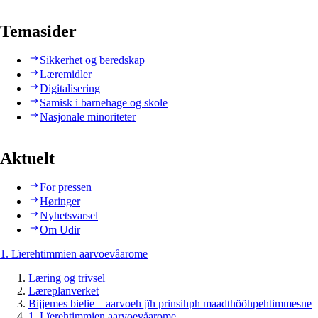
Temasider
Sikkerhet og beredskap
Læremidler
Digitalisering
Samisk i barnehage og skole
Nasjonale minoriteter
Aktuelt
For pressen
Høringer
Nyhetsvarsel
Om Udir
1. Lïerehtimmien aarvoevåarome
Læring og trivsel
Læreplanverket
Bijjemes bielie – aarvoeh jïh prinsihph maadthööhpehtimmesne
1. Lïerehtimmien aarvoevåarome