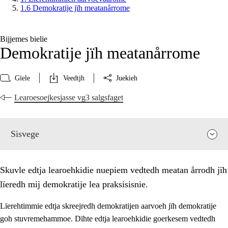
1.6 Demokratije jïh meatanårrome
Bijjemes bielie
Demokratije jïh meatanårrome
Gïele
Veedtjh
Juekieh
Learoesoejkesjasse vg3 salgsfaget
Sisvege
Skuvle edtja learoehkidie nuepiem vedtedh meatan årrodh jïh
lïeredh mij demokratije lea praksisisnie.
Lïerehtimmie edtja skreejredh demokratijen aarvoeh jïh demokratije
goh stuvremehammoe. Dïhte edtja learoehkidie goerkesem vedtedh