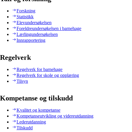
Forskning
Statistikk
Elevundersøkelsen
Foreldreundersøkelsen i barnehage
Lærlingundersøkelsen
Innrapportering
Regelverk
Regelverk for barnehage
Regelverk for skole og opplæring
Tilsyn
Kompetanse og tilskudd
Kvalitet og kompetanse
Kompetanseutvikling og videreutdanning
Lederutdanning
Tilskudd