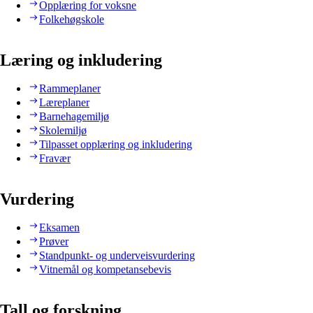
Opplæring for voksne
Folkehøgskole
Læring og inkludering
Rammeplaner
Læreplaner
Barnehagemiljø
Skolemiljø
Tilpasset opplæring og inkludering
Fravær
Vurdering
Eksamen
Prøver
Standpunkt- og underveisvurdering
Vitnemål og kompetansebevis
Tall og forskning