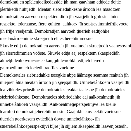
demokratijen spïelenjoelkedasside jïh man gaavhtan edtjede dejtie
jåerhkedh nuhtjedh. Meatan siebriedahkesne årrodh lea maadtoen
demokratijen aarvoeh respekteradidh jïh vaarjelidh goh sinsitnien
respekte, toleraanse, fïere guhten jaahkoe- jïh soptsestimmiefrïjjevoete
1.
Lïerehtimmien aarvoevåarome
jïh frijje veeljemh. Demokratijen aarvoeh tjuerieh eadtjohke
1.1
Almetjeaarvoe
meatanårroeminie skreejredh ellies lïerehtimmesne.
Skuvle edtja demokratijen aarvoeh jïh vuajnoeh skreejredh vaanesovmi
1.2
Identiteete jïh kulturellen gellievoete
jïh sïerredimmien vööste. Skuvle edtja aaj respektem skaepiedidh
1.3
Laejhtehks ussjedimmie jïh etihkeles vuajnoe
almetjh leah ovmessielaakan, jïh learohkh edtjieh lïeredh
gærroedimmieh loetedh raeffies vuekine.
1.4
Skaepiedimmievoeteaavoe, eadtjohkevoete jïh
Demokrateles siebriedahke tseegkie abpe åålmege seamma reaktah jïh
goerehtimmievæljoe
nuepieh åtna meatan årrodh jïh sjæjsjalidh. Unnebelåhkoem vaarjelidh
1.5
Eatnemem krööhkestidh jïh byjresegoerkesevoete
lea vihkeles prinsihpe demokrateles reaktastaatesne jïh demokrateles
siebriedahkesne. Demokrateles siebriedahke aaj aalkoealmetjh jïh
1.6
Demokratije jïh meatanårrome
unnebelåhkoeh vaarjelidh. Aalkoealmetjeperspektijve lea bielie
learohki demokratijelïerehtimmeste. Gaajhkh skuvleektievoetesne
tjuerieh goerkesem evtiedidh dovne unnebelåhkoe- jïh
stuerebelåhkoeperspektijvi bïjre jïh sijjiem skaepiedidh laavenjostedh,