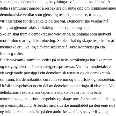
spelereglane i demokratiet og betydninga av å halde desse i hevd. Å
delta i samfunnet inneber å respektere og slutte opp om grunnleggjande
demokratiske verdiar som gjensidig respekt, toleranse, trus- og
ytringsfridom for den enkelte og frie val. Demokratiske verdiar må
1.
Verdigrunnlaget i opplæringa
fremjast gjennom aktiv deltaking i heile opplæringsløpet.
1.1
Menneskeverdet
Skolen skal fremje demokratiske verdiar og haldningar som motvekt
mot fordommar og diskriminering. Skolen skal òg skape respekt for at
1.2
Identitet og kulturelt mangfald
menneske er ulike, og elevane skal lære å løyse konfliktar på ein
1.3
Kritisk tenking og etisk bevisstheit
fredeleg måte.
Eit demokratisk samfunn kviler på at heile befolkninga har like rettar
1.4
Skaparglede, engasjement og utforskartrong
og moglegheiter til å delta i avgjerdsprosessar. Vern av mindretalet er
1.5
Respekt for naturen og miljøbevisstheit
eit avgjerande prinsipp i ein demokratisk rettsstat og eit demokratisk
samfunn. Eit demokratisk samfunn vernar òg om urfolk og minoritetar.
1.6
Demokrati og medverknad
Urfolksperspektivet er ein del av demokratiopplæringa til elevane. Alle
deltakarane i skolefellesskapen må utvikle bevisstheit om både
minoritets- og majoritetsperspektiv og skape rom for samarbeid, dialog
og meiningsbryting. Arbeidet med å dyrke mangfaldet på den eine sida
og inkludere den enkelte på den andre krev eit bevisst verdisyn og