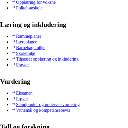
Opplæring for voksne
Folkehøgskole
Læring og inkludering
Rammeplaner
Læreplaner
Barnehagemiljø
Skolemiljø
Tilpasset opplæring og inkludering
Fravær
Vurdering
Eksamen
Prøver
Standpunkt- og underveisvurdering
Vitnemål og kompetansebevis
Tall og forskning