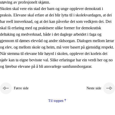
utøving av profesjonelt skjønn.
Skolen skal vere ein stad der barn og unge opplever demokrati i
praksis. Elevane skal erfare at dei blir lytta til i skolekvardagen, at dei
har reell innverknad, og at dei kan påverke det som vedkjem dei. Dei
skal få erfaring med og praktisere ulike former for demokratisk
deltaking og medverknad, både i det daglege arbeidet i faga og
gjennom til dømes elevråd og andre rådsorgan. Dialogen mellom lærar
og elev, og mellom skole og heim, må vere basert på gjensidig respekt.
Når stemma til elevane blir høyrd i skolen, opplever dei korleis dei
sjølv kan ta eigne bevisste val. Slike erfaringar har ein verdi her og no
og førebur elevane på å bli ansvarlege samfunnsborgarar.
Førre side
Neste side
Til toppen