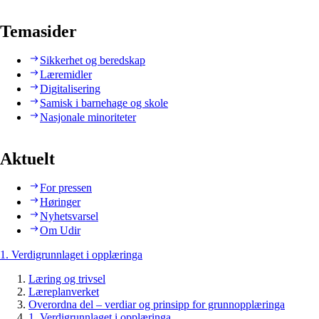
Temasider
Sikkerhet og beredskap
Læremidler
Digitalisering
Samisk i barnehage og skole
Nasjonale minoriteter
Aktuelt
For pressen
Høringer
Nyhetsvarsel
Om Udir
1. Verdigrunnlaget i opplæringa
Læring og trivsel
Læreplanverket
Overordna del – verdiar og prinsipp for grunnopplæringa
1. Verdigrunnlaget i opplæringa