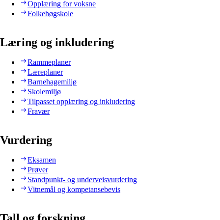
Opplæring for voksne
Folkehøgskole
Læring og inkludering
Rammeplaner
Læreplaner
Barnehagemiljø
Skolemiljø
Tilpasset opplæring og inkludering
Fravær
Vurdering
Eksamen
Prøver
Standpunkt- og underveisvurdering
Vitnemål og kompetansebevis
Tall og forskning