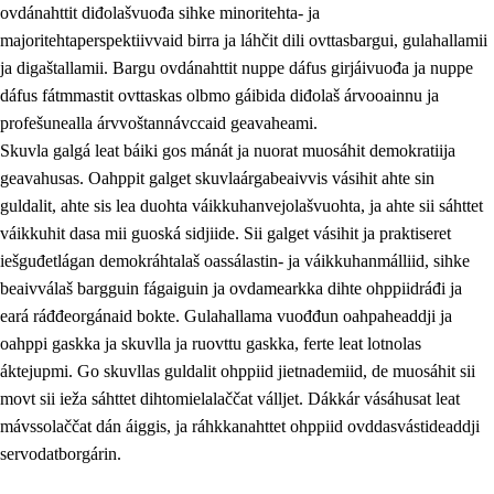
ovdánahttit diđolašvuođa sihke minoritehta- ja
majoritehtaperspektiivvaid birra ja láhčit dili ovttasbargui, gulahallamii
ja digaštallamii. Bargu ovdánahttit nuppe dáfus girjáivuođa ja nuppe
dáfus fátmmastit ovttaskas olbmo gáibida diđolaš árvooainnu ja
profešunealla árvvoštannávccaid geavaheami.
Skuvla galgá leat báiki gos mánát ja nuorat muosáhit demokratiija
geavahusas. Oahppit galget skuvlaárgabeaivvis vásihit ahte sin
guldalit, ahte sis lea duohta váikkuhanvejolašvuohta, ja ahte sii sáhttet
váikkuhit dasa mii guoská sidjiide. Sii galget vásihit ja praktiseret
iešguđetlágan demokráhtalaš oassálastin- ja váikkuhanmálliid, sihke
beaivválaš bargguin fágaiguin ja ovdamearkka dihte ohppiidráđi ja
eará ráđđeorgánaid bokte. Gulahallama vuođđun oahpaheaddji ja
oahppi gaskka ja skuvlla ja ruovttu gaskka, ferte leat lotnolas
áktejupmi. Go skuvllas guldalit ohppiid jietnademiid, de muosáhit sii
movt sii ieža sáhttet dihtomielalaččat válljet. Dákkár vásáhusat leat
mávssolaččat dán áiggis, ja ráhkkanahttet ohppiid ovddasvástideaddji
servodatborgárin.