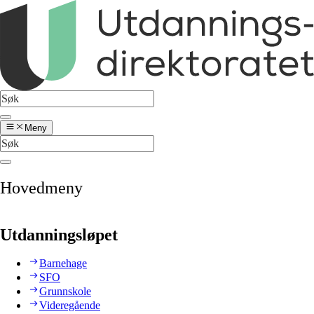
Meny
Hovedmeny
Utdanningsløpet
Barnehage
SFO
Grunnskole
Videregående