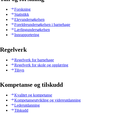
Forskning
Statistikk
Elevundersøkelsen
Foreldreundersøkelsen i barnehage
Lærlingundersøkelsen
Innrapportering
Regelverk
Regelverk for barnehage
Regelverk for skole og opplæring
Tilsyn
Kompetanse og tilskudd
Kvalitet og kompetanse
Kompetanseutvikling og videreutdanning
Lederutdanning
Tilskudd