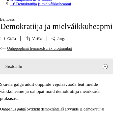
1.6 Demokratiija ja mielváikkuheapmi
Bajitoassi
Demokratiija ja mielváikkuheapmi
Giella
Viečča
Juoge
Oahppoplánii fremmedspråk programfag
Sisdoallu
Skuvla galgá addit ohppiide vejolašvuođa leat mielde
váikkuheame ja oahppat maid demokratiija mearkkaša
praksisas.
Oahpahus galgá ovddidit demokráhtalaš árvvuide ja demokratiijai