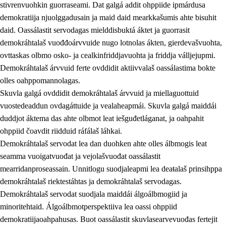
stivrenvuohkin guorraseami. Dat galgá addit ohppiide ipmárdusa
demokratiija njuolggadusain ja maid daid mearkkašumis ahte bisuhit
daid. Oassálastit servodagas mielddisbuktá áktet ja guorrasit
demokráhtalaš vuođđoárvvuide nugo lotnolas ákten, gierdevašvuohta,
1.
Oahpahusa árvovuođđu
ovttaskas olbmo osko- ja cealkinfriddjavuohta ja friddja válljejupmi.
1.1
Olmmošárvu
Demokráhtalaš árvvuid ferte ovddidit aktiivvalaš oassálastima bokte
olles oahppomannolagas.
1.2
Identitehta ja kultuvrralaš girjáivuohta
Skuvla galgá ovddidit demokráhtalaš árvvuid ja miellaguottuid
1.3
Kritihkalaš jurddašeapmi ja ehtalaš diđolašvuohta
vuostedeaddun ovdagáttuide ja vealaheapmái. Skuvla galgá maiddái
duddjot áktema das ahte olbmot leat iešguđetláganat, ja oahpahit
1.4
Hutkanillu, beroštupmi ja suokkardanhuovva
ohppiid čoavdit riidduid ráfálaš láhkai.
1.5
Luondduákten ja birasdiđolašvuohta
Demokráhtalaš servodat lea dan duohken ahte olles álbmogis leat
seamma vuoigatvuođat ja vejolašvuođat oassálastit
1.6
Demokratiija ja mielváikkuheapmi
mearridanproseassain. Unnitlogu suodjaleapmi lea deaŧalaš prinsihppa
demokráhtalaš riektestáhtas ja demokráhtalaš servodagas.
Demokráhtalaš servodat suodjala maiddái álgoálbmogiid ja
minoritehtaid. Álgoálbmotperspektiiva lea oassi ohppiid
demokratiijaoahpahusas. Buot oassálastit skuvlasearvevuođas fertejit