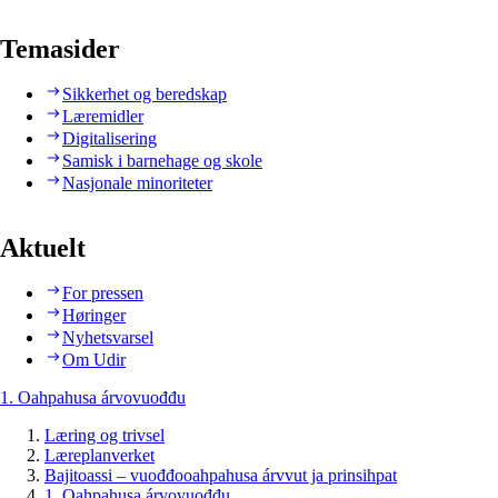
Temasider
Sikkerhet og beredskap
Læremidler
Digitalisering
Samisk i barnehage og skole
Nasjonale minoriteter
Aktuelt
For pressen
Høringer
Nyhetsvarsel
Om Udir
1. Oahpahusa árvovuođđu
Læring og trivsel
Læreplanverket
Bajitoassi – vuođđooahpahusa árvvut ja prinsihpat
1. Oahpahusa árvovuođđu