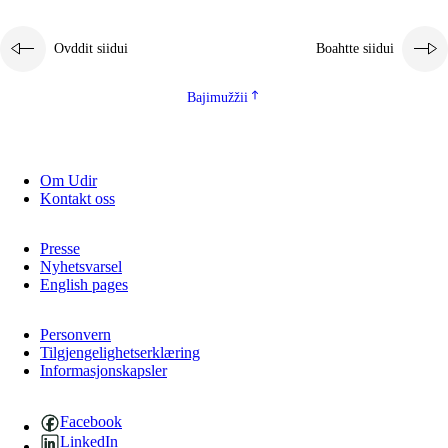
Ovddit siidui
Boahtte siidui
Bajimužžii
Om Udir
Kontakt oss
Presse
Nyhetsvarsel
English pages
Personvern
Tilgjengelighetserklæring
Informasjonskapsler
Facebook
LinkedIn