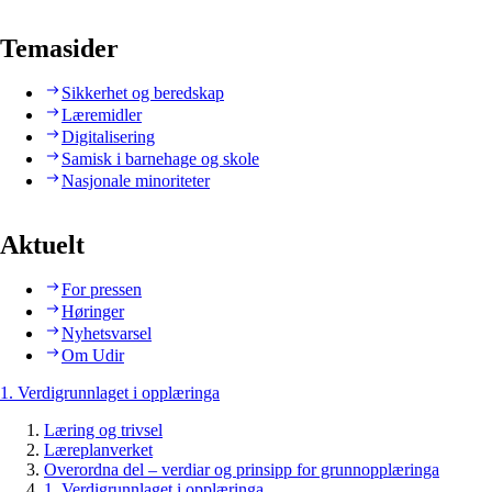
Temasider
Sikkerhet og beredskap
Læremidler
Digitalisering
Samisk i barnehage og skole
Nasjonale minoriteter
Aktuelt
For pressen
Høringer
Nyhetsvarsel
Om Udir
1. Verdigrunnlaget i opplæringa
Læring og trivsel
Læreplanverket
Overordna del – verdiar og prinsipp for grunnopplæringa
1. Verdigrunnlaget i opplæringa