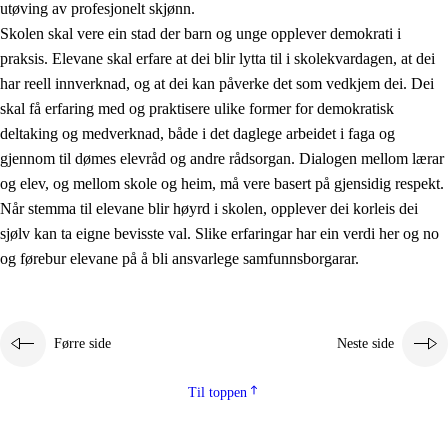
utøving av profesjonelt skjønn.
Skolen skal vere ein stad der barn og unge opplever demokrati i
praksis. Elevane skal erfare at dei blir lytta til i skolekvardagen, at dei
har reell innverknad, og at dei kan påverke det som vedkjem dei. Dei
skal få erfaring med og praktisere ulike former for demokratisk
deltaking og medverknad, både i det daglege arbeidet i faga og
gjennom til dømes elevråd og andre rådsorgan. Dialogen mellom lærar
og elev, og mellom skole og heim, må vere basert på gjensidig respekt.
Når stemma til elevane blir høyrd i skolen, opplever dei korleis dei
sjølv kan ta eigne bevisste val. Slike erfaringar har ein verdi her og no
og førebur elevane på å bli ansvarlege samfunnsborgarar.
Førre side
Neste side
Til toppen