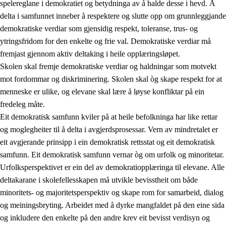
spelereglane i demokratiet og betydninga av å halde desse i hevd. Å
delta i samfunnet inneber å respektere og slutte opp om grunnleggjande
demokratiske verdiar som gjensidig respekt, toleranse, trus- og
ytringsfridom for den enkelte og frie val. Demokratiske verdiar må
1.
Verdigrunnlaget i opplæringa
fremjast gjennom aktiv deltaking i heile opplæringsløpet.
1.1
Menneskeverdet
Skolen skal fremje demokratiske verdiar og haldningar som motvekt
mot fordommar og diskriminering. Skolen skal òg skape respekt for at
1.2
Identitet og kulturelt mangfald
menneske er ulike, og elevane skal lære å løyse konfliktar på ein
1.3
Kritisk tenking og etisk bevisstheit
fredeleg måte.
Eit demokratisk samfunn kviler på at heile befolkninga har like rettar
1.4
Skaparglede, engasjement og utforskartrong
og moglegheiter til å delta i avgjerdsprosessar. Vern av mindretalet er
1.5
Respekt for naturen og miljøbevisstheit
eit avgjerande prinsipp i ein demokratisk rettsstat og eit demokratisk
samfunn. Eit demokratisk samfunn vernar òg om urfolk og minoritetar.
1.6
Demokrati og medverknad
Urfolksperspektivet er ein del av demokratiopplæringa til elevane. Alle
deltakarane i skolefellesskapen må utvikle bevisstheit om både
minoritets- og majoritetsperspektiv og skape rom for samarbeid, dialog
og meiningsbryting. Arbeidet med å dyrke mangfaldet på den eine sida
og inkludere den enkelte på den andre krev eit bevisst verdisyn og