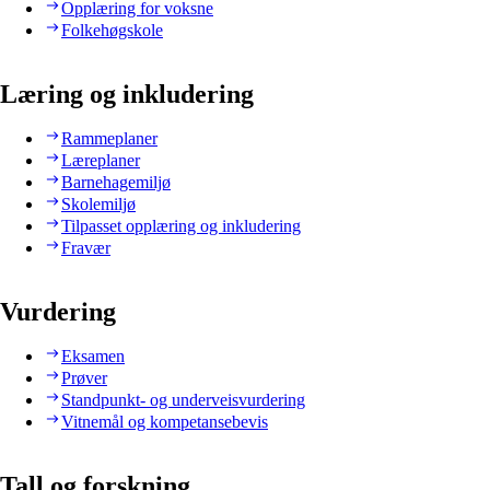
Opplæring for voksne
Folkehøgskole
Læring og inkludering
Rammeplaner
Læreplaner
Barnehagemiljø
Skolemiljø
Tilpasset opplæring og inkludering
Fravær
Vurdering
Eksamen
Prøver
Standpunkt- og underveisvurdering
Vitnemål og kompetansebevis
Tall og forskning