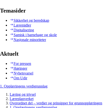
Temasider
Sikkerhet og beredskap
Læremidler
Digitalisering
Samisk i barnehage og skole
Nasjonale minoriteter
Aktuelt
For pressen
Høringer
Nyhetsvarsel
Om Udir
1. Opplæringens verdigrunnlag
Læring og trivsel
Læreplanverket
Overordnet del – verdier og prinsipper for grunnopplæringen
1. Opplæringens verdigrunnlag