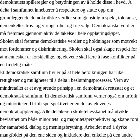
demokratiets spilleregler og betydningen av å holde disse i hevd. Å
delta i samfunnet innebærer å respektere og slutte opp om
grunnleggende demokratiske verdier som gjensidig respekt, toleranse,
den enkeltes tros- og ytringsfrihet og frie valg. Demokratiske verdier
1.
Opplæringens verdigrunnlag
må fremmes gjennom aktiv deltakelse i hele opplæringsløpet.
1.1
Menneskeverdet
Skolen skal fremme demokratiske verdier og holdninger som motvekt
mot fordommer og diskriminering. Skolen skal også skape respekt for
1.2
Identitet og kulturelt mangfold
at mennesker er forskjellige, og elevene skal lære å løse konflikter på
1.3
Kritisk tenkning og etisk bevissthet
en fredelig måte.
Et demokratisk samfunn hviler på at hele befolkningen har like
1.4
Skaperglede, engasjement og utforskertrang
rettigheter og muligheter til å delta i beslutningsprosesser. Vern av
1.5
Respekt for naturen og miljøbevissthet
mindretallet er et avgjørende prinsipp i en demokratisk rettsstat og et
demokratisk samfunn. Et demokratisk samfunn verner også om urfolk
1.6
Demokrati og medvirkning
og minoriteter. Urfolksperspektivet er en del av elevenes
demokratiopplæring. Alle deltakere i skolefellesskapet må utvikle
bevissthet om både minoritets- og majoritetsperspektiver og skape rom
for samarbeid, dialog og meningsbrytning. Arbeidet med å dyrke
mangfoldet på den ene siden og inkludere den enkelte på den andre