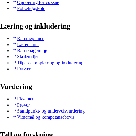
Opplæring for voksne
Folkehøgskole
Læring og inkludering
Rammeplaner
Læreplaner
Barnehagemiljø
Skolemiljø
Tilpasset opplæring og inkludering
Fravær
Vurdering
Eksamen
Prøver
Standpunkt- og underveisvurdering
Vitnemål og kompetansebevis
Tall og forskning