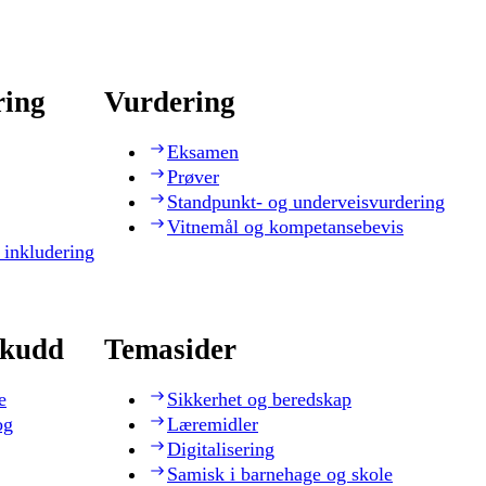
ring
Vurdering
Eksamen
Prøver
Standpunkt- og underveisvurdering
Vitnemål og kompetansebevis
 inkludering
skudd
Temasider
e
Sikkerhet og beredskap
og
Læremidler
Digitalisering
Samisk i barnehage og skole