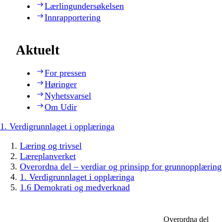
Lærlingundersøkelsen
Innrapportering
Aktuelt
For pressen
Høringer
Nyhetsvarsel
Om Udir
1. Verdigrunnlaget i opplæringa
Læring og trivsel
Læreplanverket
Overordna del – verdiar og prinsipp for grunnopplæring
1. Verdigrunnlaget i opplæringa
1.6 Demokrati og medverknad
Overordna del