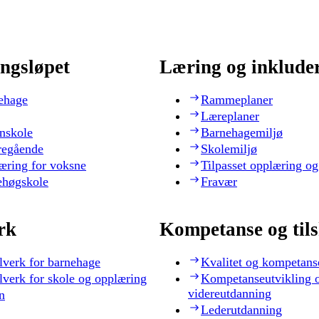
ngsløpet
Læring og inklude
ehage
Rammeplaner
Læreplaner
nskole
Barnehagemiljø
regående
Skolemiljø
æring for voksne
Tilpasset opplæring og
ehøgskole
Fravær
rk
Kompetanse og til
lverk for barnehage
Kvalitet og kompetans
lverk for skole og opplæring
Kompetanseutvikling 
videreutdanning
n
Lederutdanning