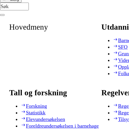
Hovedmeny
Utdanni
Barn
SFO
Grun
Vide
Oppl
Folk
Tall og forskning
Regelve
Forskning
Rege
Statistikk
Rege
Elevundersøkelsen
Tilsy
Foreldreundersøkelsen i barnehage