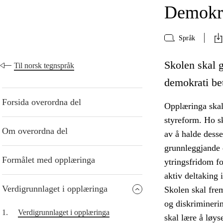
Demokra
Språk
Skolen skal g
Til norsk tegnspråk
demokrati bet
Forsida overordna del
Opplæringa skal
styreform. Ho sk
Om overordna del
av å halde desse
grunnleggjande d
Formålet med opplæringa
ytringsfridom f
aktiv deltaking 
Verdigrunnlaget i opplæringa
Skolen skal fre
og diskriminerin
1.
Verdigrunnlaget i opplæringa
skal lære å løys