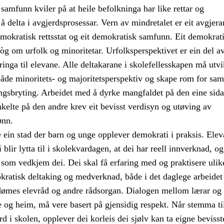
samfunn kviler på at heile befolkninga har like rettar og
 å delta i avgjerdsprosessar. Vern av mindretalet er eit avgjer
emokratisk rettsstat og eit demokratisk samfunn. Eit demokrat
g om urfolk og minoritetar. Urfolksperspektivet er ein del a
nga til elevane. Alle deltakarane i skolefellesskapen må utvi
både minoritets- og majoritetsperspektiv og skape rom for sam
ngsbryting. Arbeidet med å dyrke mangfaldet på den eine sida
kelte på den andre krev eit bevisst verdisyn og utøving av
ønn.
 ein stad der barn og unge opplever demokrati i praksis. Ele
i blir lytta til i skolekvardagen, at dei har reell innverknad, og
 som vedkjem dei. Dei skal få erfaring med og praktisere ulik
kratisk deltaking og medverknad, både i det daglege arbeidet 
dømes elevråd og andre rådsorgan. Dialogen mellom lærar og 
 og heim, må vere basert på gjensidig respekt. Når stemma ti
rd i skolen, opplever dei korleis dei sjølv kan ta eigne bevisst