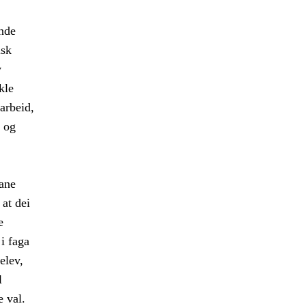
ande
isk
v
kle
arbeid,
 og
vane
 at dei
e
i faga
elev,
l
e val.