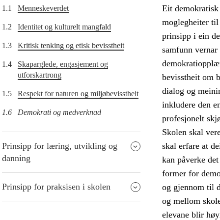
Eit demokratisk 
1.1
Menneskeverdet
moglegheiter til
1.2
Identitet og kulturelt mangfald
prinsipp i ein d
1.3
Kritisk tenking og etisk bevisstheit
samfunn vernar ò
demokratiopplæri
1.4
Skaparglede, engasjement og
utforskartrong
bevisstheit om 
dialog og meini
1.5
Respekt for naturen og miljøbevisstheit
inkludere den en
1.6
Demokrati og medverknad
profesjonelt skj
Skolen skal vere
Prinsipp for læring, utvikling og
skal erfare at de
danning
kan påverke det
former for demo
Prinsipp for praksisen i skolen
og gjennom til 
og mellom skole
elevane blir høy