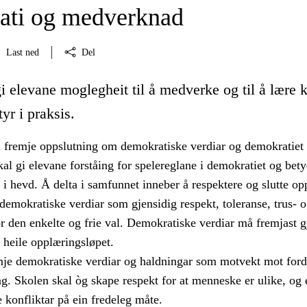
ti og medverknad
Last ned
Del
i elevane moglegheit til å medverke og til å lære 
yr i praksis.
 fremje oppslutning om demokratiske verdiar og demokratiet
al gi elevane forståing for spelereglane i demokratiet og bet
 i hevd. Å delta i samfunnet inneber å respektere og slutte o
emokratiske verdiar som gjensidig respekt, toleranse, trus- 
or den enkelte og frie val. Demokratiske verdiar må fremjast
i heile opplæringsløpet.
mje demokratiske verdiar og haldningar som motvekt mot fo
g. Skolen skal òg skape respekt for at menneske er ulike, og
e konfliktar på ein fredeleg måte.