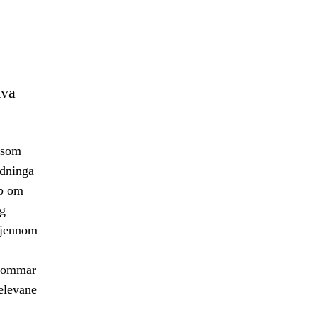
kva
 som
ydninga
pp om
og
 gjennom
rdommar
 elevane