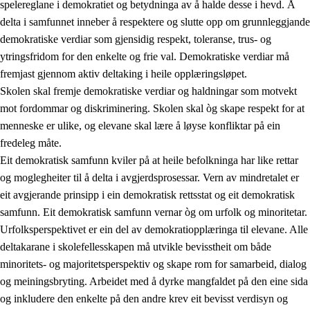
spelereglane i demokratiet og betydninga av å halde desse i hevd. Å
delta i samfunnet inneber å respektere og slutte opp om grunnleggjande
demokratiske verdiar som gjensidig respekt, toleranse, trus- og
ytringsfridom for den enkelte og frie val. Demokratiske verdiar må
1.
Verdigrunnlaget i opplæringa
fremjast gjennom aktiv deltaking i heile opplæringsløpet.
1.1
Menneskeverdet
Skolen skal fremje demokratiske verdiar og haldningar som motvekt
mot fordommar og diskriminering. Skolen skal òg skape respekt for at
1.2
Identitet og kulturelt mangfald
menneske er ulike, og elevane skal lære å løyse konfliktar på ein
1.3
Kritisk tenking og etisk bevisstheit
fredeleg måte.
Eit demokratisk samfunn kviler på at heile befolkninga har like rettar
1.4
Skaparglede, engasjement og utforskartrong
og moglegheiter til å delta i avgjerdsprosessar. Vern av mindretalet er
1.5
Respekt for naturen og miljøbevisstheit
eit avgjerande prinsipp i ein demokratisk rettsstat og eit demokratisk
samfunn. Eit demokratisk samfunn vernar òg om urfolk og minoritetar.
1.6
Demokrati og medverknad
Urfolksperspektivet er ein del av demokratiopplæringa til elevane. Alle
deltakarane i skolefellesskapen må utvikle bevisstheit om både
minoritets- og majoritetsperspektiv og skape rom for samarbeid, dialog
og meiningsbryting. Arbeidet med å dyrke mangfaldet på den eine sida
og inkludere den enkelte på den andre krev eit bevisst verdisyn og