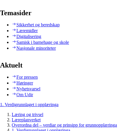
Temasider
Sikkerhet og beredskap
Læremidler
Digitalisering
Samisk i barnehage og skole
Nasjonale minoriteter
Aktuelt
For pressen
Høringer
Nyhetsvarsel
Om Udir
1. Verdigrunnlaget i opplæringa
Læring og trivsel
Læreplanverket
Overordna del – verdiar og prinsipp for grunnopplæringa
1. Verdigrunnlaget i opplæringa