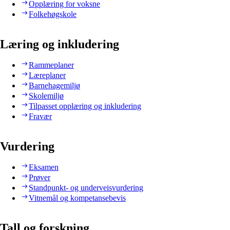
Opplæring for voksne
Folkehøgskole
Læring og inkludering
Rammeplaner
Læreplaner
Barnehagemiljø
Skolemiljø
Tilpasset opplæring og inkludering
Fravær
Vurdering
Eksamen
Prøver
Standpunkt- og underveisvurdering
Vitnemål og kompetansebevis
Tall og forskning