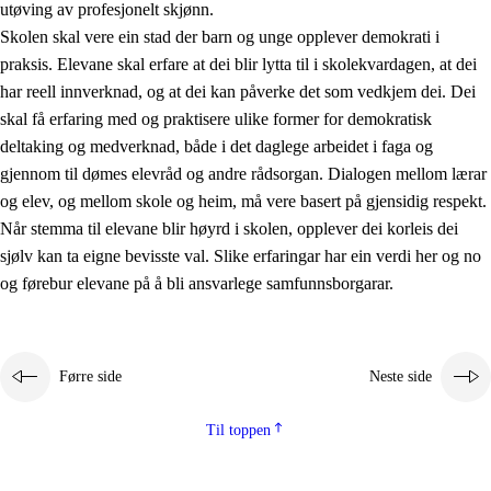
utøving av profesjonelt skjønn.
Skolen skal vere ein stad der barn og unge opplever demokrati i
praksis. Elevane skal erfare at dei blir lytta til i skolekvardagen, at dei
har reell innverknad, og at dei kan påverke det som vedkjem dei. Dei
skal få erfaring med og praktisere ulike former for demokratisk
deltaking og medverknad, både i det daglege arbeidet i faga og
gjennom til dømes elevråd og andre rådsorgan. Dialogen mellom lærar
og elev, og mellom skole og heim, må vere basert på gjensidig respekt.
Når stemma til elevane blir høyrd i skolen, opplever dei korleis dei
sjølv kan ta eigne bevisste val. Slike erfaringar har ein verdi her og no
og førebur elevane på å bli ansvarlege samfunnsborgarar.
Førre side
Neste side
Til toppen