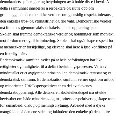
demokratiets spilleregler og betydningen av å holde disse i hevd. Å
delta i samfunnet innebærer å respektere og slutte opp om
grunnleggende demokratiske verdier som gjensidig respekt, toleranse,
den enkeltes tros- og ytringsfrihet og frie valg. Demokratiske verdier
1.
Opplæringens verdigrunnlag
må fremmes gjennom aktiv deltakelse i hele opplæringsløpet.
1.1
Menneskeverdet
Skolen skal fremme demokratiske verdier og holdninger som motvekt
mot fordommer og diskriminering. Skolen skal også skape respekt for
1.2
Identitet og kulturelt mangfold
at mennesker er forskjellige, og elevene skal lære å løse konflikter på
1.3
Kritisk tenkning og etisk bevissthet
en fredelig måte.
Et demokratisk samfunn hviler på at hele befolkningen har like
1.4
Skaperglede, engasjement og utforskertrang
rettigheter og muligheter til å delta i beslutningsprosesser. Vern av
1.5
Respekt for naturen og miljøbevissthet
mindretallet er et avgjørende prinsipp i en demokratisk rettsstat og et
demokratisk samfunn. Et demokratisk samfunn verner også om urfolk
1.6
Demokrati og medvirkning
og minoriteter. Urfolksperspektivet er en del av elevenes
demokratiopplæring. Alle deltakere i skolefellesskapet må utvikle
bevissthet om både minoritets- og majoritetsperspektiver og skape rom
for samarbeid, dialog og meningsbrytning. Arbeidet med å dyrke
mangfoldet på den ene siden og inkludere den enkelte på den andre