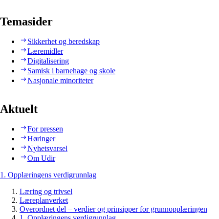
Temasider
Sikkerhet og beredskap
Læremidler
Digitalisering
Samisk i barnehage og skole
Nasjonale minoriteter
Aktuelt
For pressen
Høringer
Nyhetsvarsel
Om Udir
1. Opplæringens verdigrunnlag
Læring og trivsel
Læreplanverket
Overordnet del – verdier og prinsipper for grunnopplæringen
1. Opplæringens verdigrunnlag