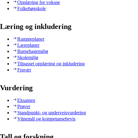
Opplæring for voksne
Folkehøgskole
Læring og inkludering
Rammeplaner
Læreplaner
Barnehagemiljø
Skolemiljø
Tilpasset opplæring og inkludering
Fravær
Vurdering
Eksamen
Prøver
Standpunkt- og underveisvurdering
Vitnemål og kompetansebevis
Tall og forskning