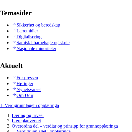
Temasider
Sikkerhet og beredskap
Læremidler
Digitalisering
Samisk i barnehage og skole
Nasjonale minoriteter
Aktuelt
For pressen
Høringer
Nyhetsvarsel
Om Udir
1. Verdigrunnlaget i opplæringa
Læring og trivsel
Læreplanverket
Overordna del – verdiar og prinsipp for grunnopplæringa
1. Verdigrunnlaget i opplæringa