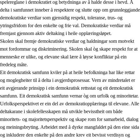
spelereglane i demokratiet og betydninga av å halde desse i hevd. Å
delta i samfunnet inneber å respektere og slutte opp om grunnleggjande
demokratiske verdiar som gjensidig respekt, toleranse, trus- og
ytringsfridom for den enkelte og frie val. Demokratiske verdiar må
1.
Verdigrunnlaget i opplæringa
fremjast gjennom aktiv deltaking i heile opplæringsløpet.
1.1
Menneskeverdet
Skolen skal fremje demokratiske verdiar og haldningar som motvekt
mot fordommar og diskriminering. Skolen skal òg skape respekt for at
1.2
Identitet og kulturelt mangfald
menneske er ulike, og elevane skal lære å løyse konfliktar på ein
1.3
Kritisk tenking og etisk bevisstheit
fredeleg måte.
Eit demokratisk samfunn kviler på at heile befolkninga har like rettar
1.4
Skaparglede, engasjement og utforskartrong
og moglegheiter til å delta i avgjerdsprosessar. Vern av mindretalet er
1.5
Respekt for naturen og miljøbevisstheit
eit avgjerande prinsipp i ein demokratisk rettsstat og eit demokratisk
samfunn. Eit demokratisk samfunn vernar òg om urfolk og minoritetar.
1.6
Demokrati og medverknad
Urfolksperspektivet er ein del av demokratiopplæringa til elevane. Alle
deltakarane i skolefellesskapen må utvikle bevisstheit om både
minoritets- og majoritetsperspektiv og skape rom for samarbeid, dialog
og meiningsbryting. Arbeidet med å dyrke mangfaldet på den eine sida
og inkludere den enkelte på den andre krev eit bevisst verdisyn og