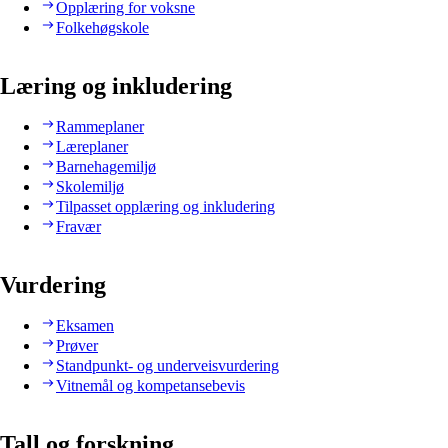
Opplæring for voksne
Folkehøgskole
Læring og inkludering
Rammeplaner
Læreplaner
Barnehagemiljø
Skolemiljø
Tilpasset opplæring og inkludering
Fravær
Vurdering
Eksamen
Prøver
Standpunkt- og underveisvurdering
Vitnemål og kompetansebevis
Tall og forskning