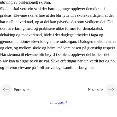
utøving av profesjonelt skjønn.
Skolen skal vere ein stad der barn og unge opplever demokrati i
praksis. Elevane skal erfare at dei blir lytta til i skolekvardagen, at dei
har reell innverknad, og at dei kan påverke det som vedkjem dei. Dei
skal få erfaring med og praktisere ulike former for demokratisk
deltaking og medverknad, både i det daglege arbeidet i faga og
gjennom til dømes elevråd og andre rådsorgan. Dialogen mellom lærar
og elev, og mellom skole og heim, må vere basert på gjensidig respekt.
Når stemma til elevane blir høyrd i skolen, opplever dei korleis dei
sjølv kan ta eigne bevisste val. Slike erfaringar har ein verdi her og no
og førebur elevane på å bli ansvarlege samfunnsborgarar.
Førre side
Neste side
Til toppen