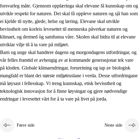
forsvarleg måte. Gjennom opplæringa skal elevane få kunnskap om og
utvikle respekt for naturen. Dei skal få oppleve naturen og sjå han som
ei kjelde til nytte, glede, helse og læring. Elevane skal utvikle
bevisstheit om korleis levesettet til menneska påverkar naturen og
klimaet, og dermed òg samfunna våre. Skolen skal bidra til at elevane
1.
Verdigrunnlaget i opplæringa
utviklar vilje til å ta vare på miljøet.
1.1
Menneskeverdet
Barn og unge skal handtere dagens og morgondagens utfordringar, og
vår felles framtid er avhengig av at kommande generasjonar tek vare
1.2
Identitet og kulturelt mangfald
på kloden. Globale klimaendringar, forureining og tap av biologisk
1.3
Kritisk tenking og etisk bevisstheit
mangfald er blant dei største miljøtruslane i verda. Desse utfordringane
må løysast i fellesskap. Vi treng kunnskap, etisk bevisstheit og
1.4
Skaparglede, engasjement og utforskartrong
teknologisk innovasjon for å finne løysingar og gjere nødvendige
1.5
Respekt for naturen og miljøbevisstheit
endringar i levesettet vårt for å ta vare på livet på jorda.
1.6
Demokrati og medverknad
Førre side
Neste side