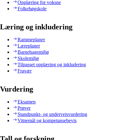
Opplæring for voksne
Folkehøgskole
Læring og inkludering
Rammeplaner
Læreplaner
Barnehagemiljø
Skolemiljø
Tilpasset opplæring og inkludering
Fravær
Vurdering
Eksamen
Prøver
Standpunkt- og underveisvurdering
Vitnemål og kompetansebevis
Tall og forskning