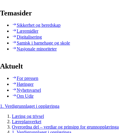
Temasider
Sikkerhet og beredskap
Læremidler
Digitalisering
Samisk i barnehage og skole
Nasjonale minoriteter
Aktuelt
For pressen
Høringer
Nyhetsvarsel
Om Udir
1. Verdigrunnlaget i opplæringa
Læring og trivsel
Læreplanverket
Overordna del – verdiar og prinsipp for grunnopplæringa
1. Verdigrunnlaget i opplæringa