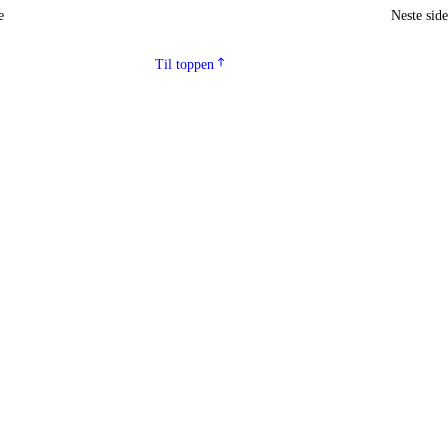
e
Neste sid
Til toppen