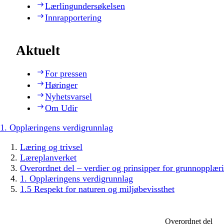
Lærlingundersøkelsen
Innrapportering
Aktuelt
For pressen
Høringer
Nyhetsvarsel
Om Udir
1. Opplæringens verdigrunnlag
Læring og trivsel
Læreplanverket
Overordnet del – verdier og prinsipper for grunnopplær
1. Opplæringens verdigrunnlag
1.5 Respekt for naturen og miljøbevissthet
Overordnet del