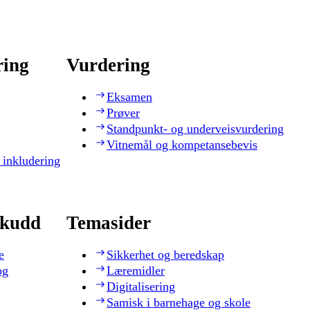
ring
Vurdering
Eksamen
Prøver
Standpunkt- og underveisvurdering
Vitnemål og kompetansebevis
 inkludering
skudd
Temasider
e
Sikkerhet og beredskap
og
Læremidler
Digitalisering
Samisk i barnehage og skole