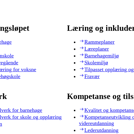
ngsløpet
Læring og inklude
ehage
Rammeplaner
Læreplaner
nskole
Barnehagemiljø
regående
Skolemiljø
æring for voksne
Tilpasset opplæring og
ehøgskole
Fravær
rk
Kompetanse og til
lverk for barnehage
Kvalitet og kompetans
lverk for skole og opplæring
Kompetanseutvikling 
videreutdanning
n
Lederutdanning