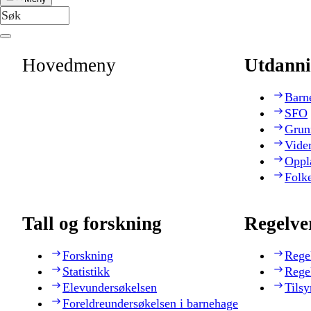
Hovedmeny
Utdanni
Barn
SFO
Grun
Vide
Oppl
Folk
Tall og forskning
Regelve
Forskning
Rege
Statistikk
Rege
Elevundersøkelsen
Tilsy
Foreldreundersøkelsen i barnehage