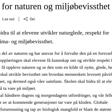
for naturen og miljøbevissthet
Last ned
Del
idra til at elevene utvikler naturglede, respekt for
ima- og miljøbevissthet.
del av naturen og har ansvar for å forvalte den på en forsvar
pplæringen skal elevene få kunnskap om og utvikle respekt 
 få oppleve naturen og se den som en kilde til nytte, glede, h
 skal utvikle bevissthet om hvordan menneskets levesett påvir
et, og dermed også våre samfunn. Skolen skal bidra til at el
 å ta vare på miljøet.
al håndtere dagens og morgendagens utfordringer, og vår fell
r av at kommende generasjoner tar vare på kloden. Globale
forurensning og tap av biologisk mangfold er blant de største