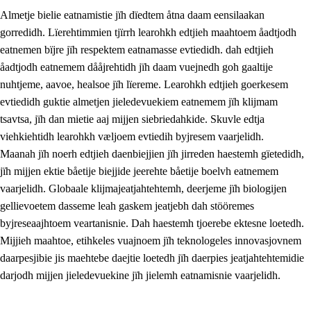
Almetje bielie eatnamistie jïh dïedtem åtna daam eensilaakan
gorredidh. Lïerehtimmien tjïrrh learohkh edtjieh maahtoem åadtjodh
eatnemen bïjre jïh respektem eatnamasse evtiedidh. dah edtjieh
åadtjodh eatnemem dååjrehtidh jïh daam vuejnedh goh gaaltije
nuhtjeme, aavoe, healsoe jïh lïereme. Learohkh edtjieh goerkesem
1.
Lïerehtimmien aarvoevåarome
evtiedidh guktie almetjen jieledevuekiem eatnemem jïh klijmam
1.1
Almetjeaarvoe
tsavtsa, jïh dan mietie aaj mijjen siebriedahkide. Skuvle edtja
viehkiehtidh learohkh væljoem evtiedih byjresem vaarjelidh.
1.2
Identiteete jïh kulturellen gellievoete
Maanah jïh noerh edtjieh daenbiejjien jïh jirreden haestemh gïetedidh,
1.3
Laejhtehks ussjedimmie jïh etihkeles vuajnoe
jïh mijjen ektie båetije biejjide jeerehte båetije boelvh eatnemem
vaarjelidh. Globaale klijmajeatjahtehtemh, deerjeme jïh biologijen
1.4
Skaepiedimmievoeteaavoe, eadtjohkevoete jïh
gellievoetem dasseme leah gaskem jeatjebh dah stööremes
goerehtimmievæljoe
byjreseaajhtoem veartanisnie. Dah haestemh tjoerebe ektesne loetedh.
1.5
Eatnemem krööhkestidh jïh byjresegoerkesevoete
Mijjieh maahtoe, etihkeles vuajnoem jïh teknologeles innovasjovnem
daarpesjibie jis maehtebe daejtie loetedh jïh daerpies jeatjahtehtemidie
1.6
Demokratije jïh meatanårrome
darjodh mijjen jieledevuekine jïh jielemh eatnamisnie vaarjelidh.