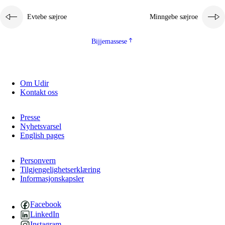
Evtebe sæjroe
Minngebe sæjroe
Bijjemassese
Om Udir
Kontakt oss
Presse
Nyhetsvarsel
English pages
Personvern
Tilgjengelighetserklæring
Informasjonskapsler
Facebook
LinkedIn
Instagram