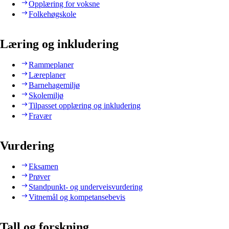
Opplæring for voksne
Folkehøgskole
Læring og inkludering
Rammeplaner
Læreplaner
Barnehagemiljø
Skolemiljø
Tilpasset opplæring og inkludering
Fravær
Vurdering
Eksamen
Prøver
Standpunkt- og underveisvurdering
Vitnemål og kompetansebevis
Tall og forskning