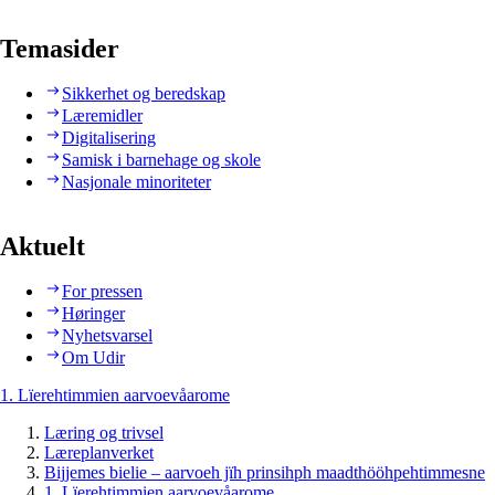
Temasider
Sikkerhet og beredskap
Læremidler
Digitalisering
Samisk i barnehage og skole
Nasjonale minoriteter
Aktuelt
For pressen
Høringer
Nyhetsvarsel
Om Udir
1. Lïerehtimmien aarvoevåarome
Læring og trivsel
Læreplanverket
Bijjemes bielie – aarvoeh jïh prinsihph maadthööhpehtimmesne
1. Lïerehtimmien aarvoevåarome