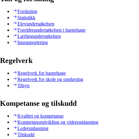
Forskning
Statistikk
Elevundersøkelsen
Foreldreundersøkelsen i barnehage
Lærlingundersøkelsen
Innrapportering
Regelverk
Regelverk for barnehage
Regelverk for skole og opplæring
Tilsyn
Kompetanse og tilskudd
Kvalitet og kompetanse
Kompetanseutvikling og videreutdanning
Lederutdanning
Tilskudd