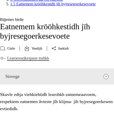
1.5 Eatnemem krööhkestidh jïh byjresegoerkesevoete
Bijjemes bielie
Eatnemem krööhkestidh jïh
byjresegoerkesevoete
Gïele
Veedtjh
Juekieh
Learoesoejkesjasse trafikk
Sisvege
Skuvle edtja viehkiehtidh learohkh eatnemeaavoem,
respektem eatnemen åvteste jïh klijma- jïh byjresegoerkesem
evtiedidh.