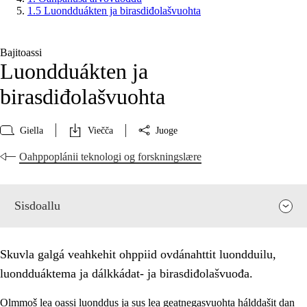
1.5 Luondduákten ja birasdiđolašvuohta
Bajitoassi
Luondduákten ja
birasdiđolašvuohta
Giella
Viečča
Juoge
Oahppoplánii teknologi og forskningslære
Sisdoallu
Skuvla galgá veahkehit ohppiid ovdánahttit luondduilu,
luondduáktema ja dálkkádat- ja birasdiđolašvuođa.
Olmmoš lea oassi luonddus ja sus lea geatnegasvuohta hálddašit dan