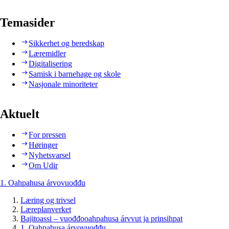
Temasider
Sikkerhet og beredskap
Læremidler
Digitalisering
Samisk i barnehage og skole
Nasjonale minoriteter
Aktuelt
For pressen
Høringer
Nyhetsvarsel
Om Udir
1. Oahpahusa árvovuođđu
Læring og trivsel
Læreplanverket
Bajitoassi – vuođđooahpahusa árvvut ja prinsihpat
1. Oahpahusa árvovuođđu