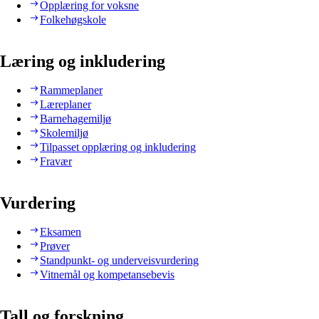
Opplæring for voksne
Folkehøgskole
Læring og inkludering
Rammeplaner
Læreplaner
Barnehagemiljø
Skolemiljø
Tilpasset opplæring og inkludering
Fravær
Vurdering
Eksamen
Prøver
Standpunkt- og underveisvurdering
Vitnemål og kompetansebevis
Tall og forskning