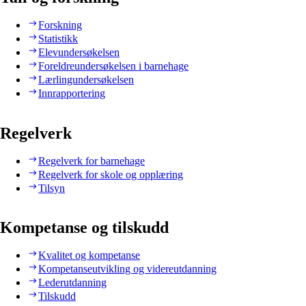
Forskning
Statistikk
Elevundersøkelsen
Foreldreundersøkelsen i barnehage
Lærlingundersøkelsen
Innrapportering
Regelverk
Regelverk for barnehage
Regelverk for skole og opplæring
Tilsyn
Kompetanse og tilskudd
Kvalitet og kompetanse
Kompetanseutvikling og videreutdanning
Lederutdanning
Tilskudd