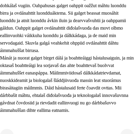
dohkálaš vugiin. Oahpahusas galget oahppit oažžut máhtu luonddu
birra ja ovdánahttit luondduáktema. Sii galget beassat muosáhit
luonddu ja atnit luonddu ávkin iluin ja dearvvašvuhtii ja oahppamii
gáldun. Oahppit galget ovdánahttit diđolašvuođa das movt olbmo
eallinvuohki váikkuha luonddu ja dálkkádaga, ja de maid min
1.
Oahpahusa árvovuođđu
servodagaid. Skuvla galgá veahkehit ohppiid ovdánahttit dáhtu
1.1
Olmmošárvu
áimmahuššat birrasa.
Mánát ja nuorat galget birget dálá ja boahtteáiggi hástalusaiguin, ja min
1.2
Identitehta ja kultuvrralaš girjáivuohta
oktasaš boahtteáigi lea sorjavaš das ahte boahttevaš buolvvat
1.3
Kritihkalaš jurddašeapmi ja ehtalaš diđolašvuohta
áimmahuššet eanaspáppa. Máilmmiviidosaš dálkkádatrievdamat,
nuoskkideamit ja biologalaš šláddjiivuođa massin leat stuorámus
1.4
Hutkanillu, beroštupmi ja suokkardanhuovva
birasáitagiin máilmmis. Dáid hástalusaid ferte čoavdit ovttas. Mii
1.5
Luondduákten ja birasdiđolašvuohta
dárbbašit máhtu, ehtalaš diđolašvuođa ja teknologalaš innovašuvnna
gávdnat čovdosiid ja rievdadit eallinvuogi nu go dárbbašuvvo
1.6
Demokratiija ja mielváikkuheapmi
áimmahuššan dihte eallima eatnamis.