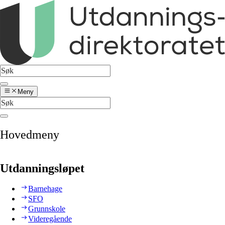
Meny
Hovedmeny
Utdanningsløpet
Barnehage
SFO
Grunnskole
Videregående