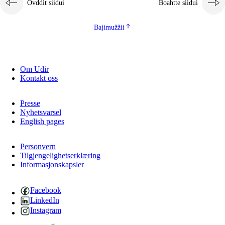
Ovddit siidui
Boahtte siidui
Bajimužžii
Om Udir
Kontakt oss
Presse
Nyhetsvarsel
English pages
Personvern
Tilgjengelighetserklæring
Informasjonskapsler
Facebook
LinkedIn
Instagram