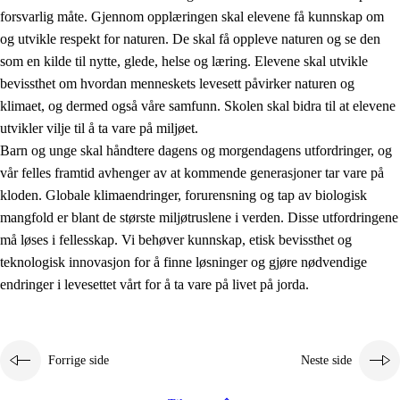
forsvarlig måte. Gjennom opplæringen skal elevene få kunnskap om
og utvikle respekt for naturen. De skal få oppleve naturen og se den
som en kilde til nytte, glede, helse og læring. Elevene skal utvikle
bevissthet om hvordan menneskets levesett påvirker naturen og
klimaet, og dermed også våre samfunn. Skolen skal bidra til at elevene
1.
Opplæringens verdigrunnlag
utvikler vilje til å ta vare på miljøet.
1.1
Menneskeverdet
Barn og unge skal håndtere dagens og morgendagens utfordringer, og
vår felles framtid avhenger av at kommende generasjoner tar vare på
1.2
Identitet og kulturelt mangfold
kloden. Globale klimaendringer, forurensning og tap av biologisk
1.3
Kritisk tenkning og etisk bevissthet
mangfold er blant de største miljøtruslene i verden. Disse utfordringene
må løses i fellesskap. Vi behøver kunnskap, etisk bevissthet og
1.4
Skaperglede, engasjement og utforskertrang
teknologisk innovasjon for å finne løsninger og gjøre nødvendige
1.5
Respekt for naturen og miljøbevissthet
endringer i levesettet vårt for å ta vare på livet på jorda.
1.6
Demokrati og medvirkning
Forrige side
Neste side