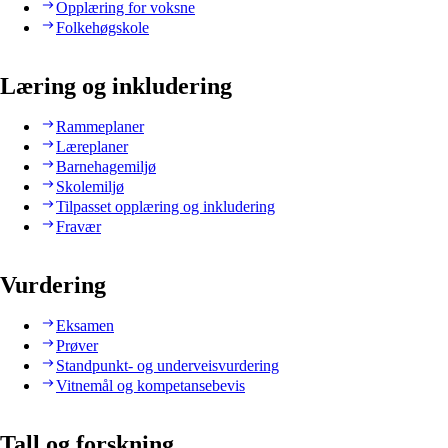
Opplæring for voksne
Folkehøgskole
Læring og inkludering
Rammeplaner
Læreplaner
Barnehagemiljø
Skolemiljø
Tilpasset opplæring og inkludering
Fravær
Vurdering
Eksamen
Prøver
Standpunkt- og underveisvurdering
Vitnemål og kompetansebevis
Tall og forskning