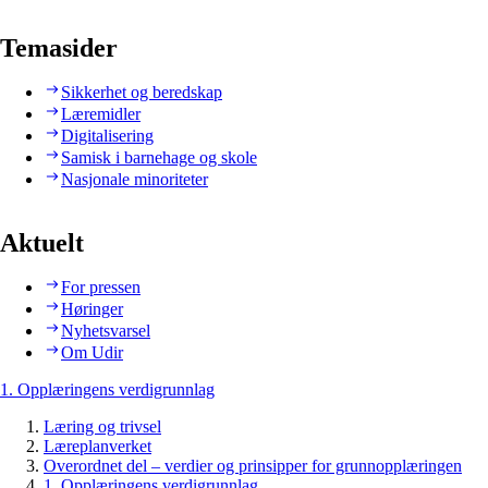
Temasider
Sikkerhet og beredskap
Læremidler
Digitalisering
Samisk i barnehage og skole
Nasjonale minoriteter
Aktuelt
For pressen
Høringer
Nyhetsvarsel
Om Udir
1. Opplæringens verdigrunnlag
Læring og trivsel
Læreplanverket
Overordnet del – verdier og prinsipper for grunnopplæringen
1. Opplæringens verdigrunnlag