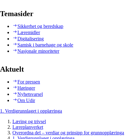
Temasider
Sikkerhet og beredskap
Læremidler
Digitalisering
Samisk i barnehage og skole
Nasjonale minoriteter
Aktuelt
For pressen
Høringer
Nyhetsvarsel
Om Udir
1. Verdigrunnlaget i opplæringa
Læring og trivsel
Læreplanverket
Overordna del – verdiar og prinsipp for grunnopplæringa
1. Verdigrunnlaget i opplæringa