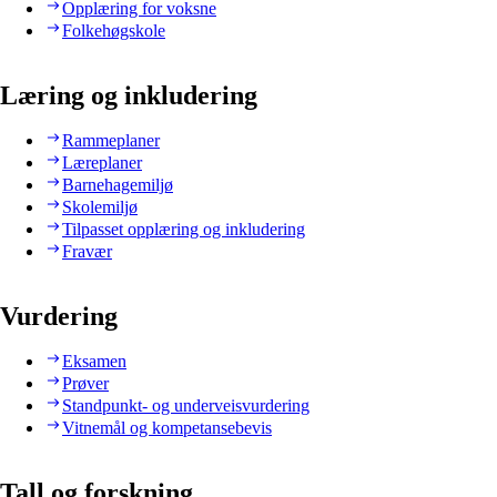
Opplæring for voksne
Folkehøgskole
Læring og inkludering
Rammeplaner
Læreplaner
Barnehagemiljø
Skolemiljø
Tilpasset opplæring og inkludering
Fravær
Vurdering
Eksamen
Prøver
Standpunkt- og underveisvurdering
Vitnemål og kompetansebevis
Tall og forskning