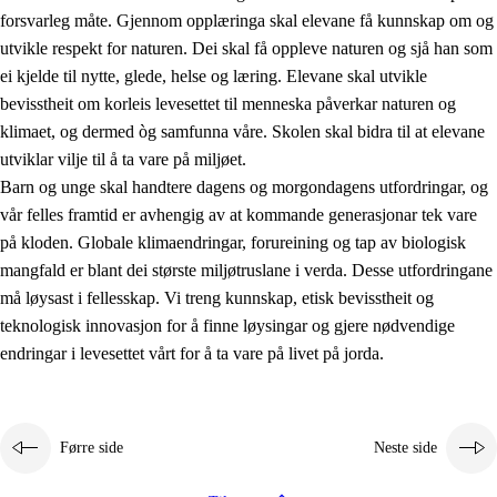
forsvarleg måte. Gjennom opplæringa skal elevane få kunnskap om og
utvikle respekt for naturen. Dei skal få oppleve naturen og sjå han som
ei kjelde til nytte, glede, helse og læring. Elevane skal utvikle
bevisstheit om korleis levesettet til menneska påverkar naturen og
klimaet, og dermed òg samfunna våre. Skolen skal bidra til at elevane
1.
Verdigrunnlaget i opplæringa
utviklar vilje til å ta vare på miljøet.
1.1
Menneskeverdet
Barn og unge skal handtere dagens og morgondagens utfordringar, og
vår felles framtid er avhengig av at kommande generasjonar tek vare
1.2
Identitet og kulturelt mangfald
på kloden. Globale klimaendringar, forureining og tap av biologisk
1.3
Kritisk tenking og etisk bevisstheit
mangfald er blant dei største miljøtruslane i verda. Desse utfordringane
må løysast i fellesskap. Vi treng kunnskap, etisk bevisstheit og
1.4
Skaparglede, engasjement og utforskartrong
teknologisk innovasjon for å finne løysingar og gjere nødvendige
1.5
Respekt for naturen og miljøbevisstheit
endringar i levesettet vårt for å ta vare på livet på jorda.
1.6
Demokrati og medverknad
Førre side
Neste side