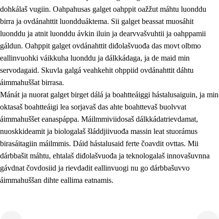
dohkálaš vugiin. Oahpahusas galget oahppit oažžut máhtu luonddu
birra ja ovdánahttit luondduáktema. Sii galget beassat muosáhit
luonddu ja atnit luonddu ávkin iluin ja dearvvašvuhtii ja oahppamii
gáldun. Oahppit galget ovdánahttit diđolašvuođa das movt olbmo
eallinvuohki váikkuha luonddu ja dálkkádaga, ja de maid min
1.
Oahpahusa árvovuođđu
servodagaid. Skuvla galgá veahkehit ohppiid ovdánahttit dáhtu
1.1
Olmmošárvu
áimmahuššat birrasa.
Mánát ja nuorat galget birget dálá ja boahtteáiggi hástalusaiguin, ja min
1.2
Identitehta ja kultuvrralaš girjáivuohta
oktasaš boahtteáigi lea sorjavaš das ahte boahttevaš buolvvat
1.3
Kritihkalaš jurddašeapmi ja ehtalaš diđolašvuohta
áimmahuššet eanaspáppa. Máilmmiviidosaš dálkkádatrievdamat,
nuoskkideamit ja biologalaš šláddjiivuođa massin leat stuorámus
1.4
Hutkanillu, beroštupmi ja suokkardanhuovva
birasáitagiin máilmmis. Dáid hástalusaid ferte čoavdit ovttas. Mii
1.5
Luondduákten ja birasdiđolašvuohta
dárbbašit máhtu, ehtalaš diđolašvuođa ja teknologalaš innovašuvnna
gávdnat čovdosiid ja rievdadit eallinvuogi nu go dárbbašuvvo
1.6
Demokratiija ja mielváikkuheapmi
áimmahuššan dihte eallima eatnamis.