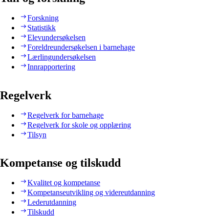
Forskning
Statistikk
Elevundersøkelsen
Foreldreundersøkelsen i barnehage
Lærlingundersøkelsen
Innrapportering
Regelverk
Regelverk for barnehage
Regelverk for skole og opplæring
Tilsyn
Kompetanse og tilskudd
Kvalitet og kompetanse
Kompetanseutvikling og videreutdanning
Lederutdanning
Tilskudd