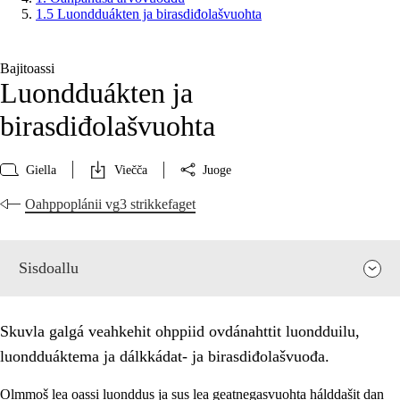
1.5 Luondduákten ja birasdiđolašvuohta
Bajitoassi
Luondduákten ja
birasdiđolašvuohta
Giella
Viečča
Juoge
Oahppoplánii vg3 strikkefaget
Sisdoallu
Skuvla galgá veahkehit ohppiid ovdánahttit luondduilu,
luondduáktema ja dálkkádat- ja birasdiđolašvuođa.
Olmmoš lea oassi luonddus ja sus lea geatnegasvuohta hálddašit dan