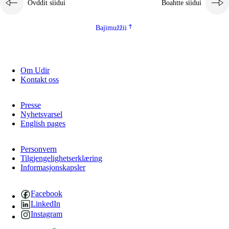
Ovddit siidui
Boahtte siidui
Bajimužžii
Om Udir
Kontakt oss
Presse
Nyhetsvarsel
English pages
Personvern
Tilgjengelighetserklæring
Informasjonskapsler
Facebook
LinkedIn
Instagram