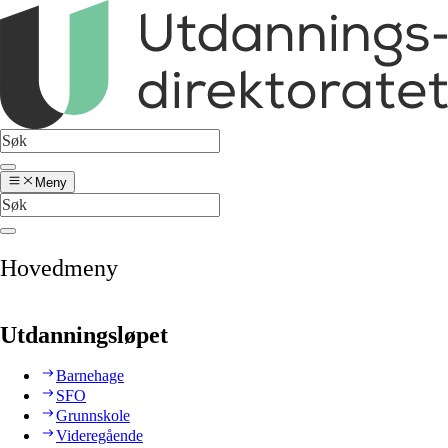
Meny
Hovedmeny
Utdanningsløpet
Barnehage
SFO
Grunnskole
Videregående