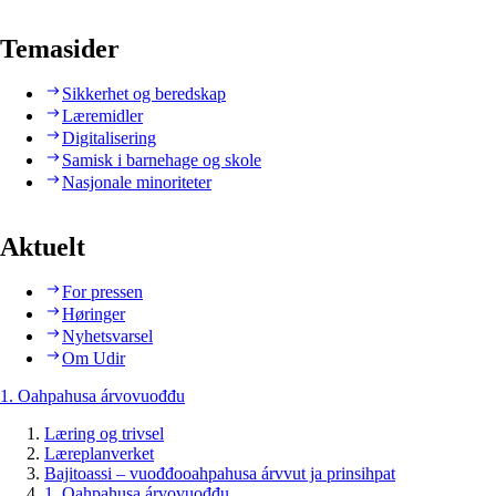
Temasider
Sikkerhet og beredskap
Læremidler
Digitalisering
Samisk i barnehage og skole
Nasjonale minoriteter
Aktuelt
For pressen
Høringer
Nyhetsvarsel
Om Udir
1. Oahpahusa árvovuođđu
Læring og trivsel
Læreplanverket
Bajitoassi – vuođđooahpahusa árvvut ja prinsihpat
1. Oahpahusa árvovuođđu