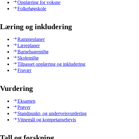
Opplæring for voksne
Folkehøgskole
Læring og inkludering
Rammeplaner
Læreplaner
Barnehagemiljø
Skolemiljø
Tilpasset opplæring og inkludering
Fravær
Vurdering
Eksamen
Prøver
Standpunkt- og underveisvurdering
Vitnemål og kompetansebevis
Tall og forskning