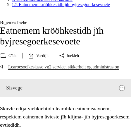
1.5 Eatnemem krööhkestidh jïh byjresegoerkesevoete
Bijjemes bielie
Eatnemem krööhkestidh jïh
byjresegoerkesevoete
Gïele
Veedtjh
Juekieh
Learoesoejkesjasse vg2 service, sikkerheit og administrasjon
Sisvege
Skuvle edtja viehkiehtidh learohkh eatnemeaavoem,
respektem eatnemen åvteste jïh klijma- jïh byjresegoerkesem
evtiedidh.