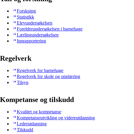
Forskning
Statistikk
Elevundersøkelsen
Foreldreundersøkelsen i barnehage
Lærlingundersøkelsen
Innrapportering
Regelverk
Regelverk for barnehage
Regelverk for skole og opplæring
Tilsyn
Kompetanse og tilskudd
Kvalitet og kompetanse
Kompetanseutvikling og videreutdanning
Lederutdanning
Tilskudd