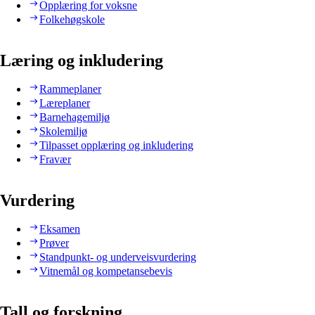
Opplæring for voksne
Folkehøgskole
Læring og inkludering
Rammeplaner
Læreplaner
Barnehagemiljø
Skolemiljø
Tilpasset opplæring og inkludering
Fravær
Vurdering
Eksamen
Prøver
Standpunkt- og underveisvurdering
Vitnemål og kompetansebevis
Tall og forskning