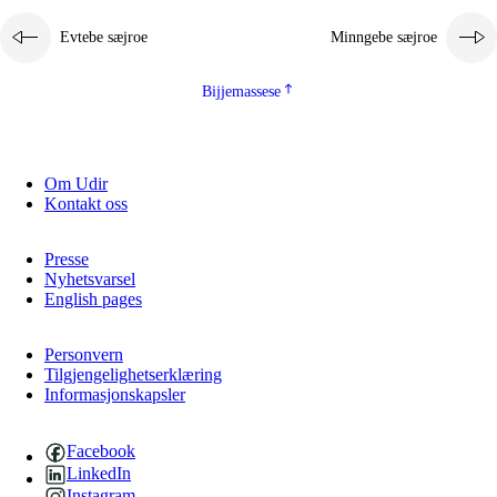
Evtebe sæjroe
Minngebe sæjroe
Bijjemassese
Om Udir
Kontakt oss
Presse
Nyhetsvarsel
English pages
Personvern
Tilgjengelighetserklæring
Informasjonskapsler
Facebook
LinkedIn
Instagram