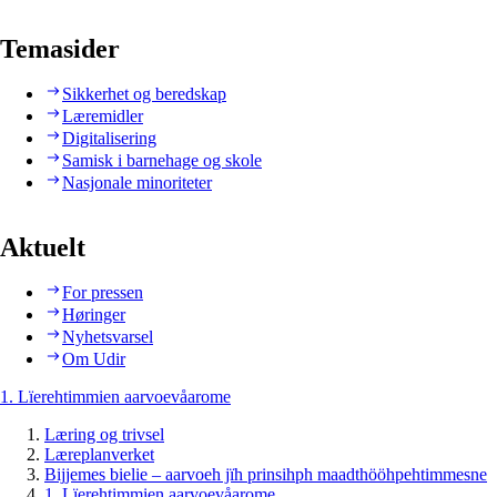
Temasider
Sikkerhet og beredskap
Læremidler
Digitalisering
Samisk i barnehage og skole
Nasjonale minoriteter
Aktuelt
For pressen
Høringer
Nyhetsvarsel
Om Udir
1. Lïerehtimmien aarvoevåarome
Læring og trivsel
Læreplanverket
Bijjemes bielie – aarvoeh jïh prinsihph maadthööhpehtimmesne
1. Lïerehtimmien aarvoevåarome