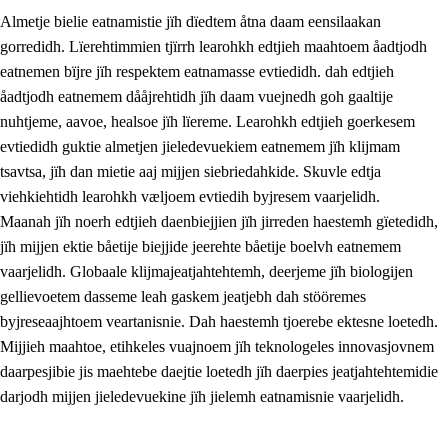
Almetje bielie eatnamistie jïh dïedtem åtna daam eensilaakan
gorredidh. Lïerehtimmien tjïrrh learohkh edtjieh maahtoem åadtjodh
eatnemen bïjre jïh respektem eatnamasse evtiedidh. dah edtjieh
åadtjodh eatnemem dååjrehtidh jïh daam vuejnedh goh gaaltije
nuhtjeme, aavoe, healsoe jïh lïereme. Learohkh edtjieh goerkesem
1.
Lïerehtimmien aarvoevåarome
evtiedidh guktie almetjen jieledevuekiem eatnemem jïh klijmam
1.1
Almetjeaarvoe
tsavtsa, jïh dan mietie aaj mijjen siebriedahkide. Skuvle edtja
viehkiehtidh learohkh væljoem evtiedih byjresem vaarjelidh.
1.2
Identiteete jïh kulturellen gellievoete
Maanah jïh noerh edtjieh daenbiejjien jïh jirreden haestemh gïetedidh,
1.3
Laejhtehks ussjedimmie jïh etihkeles vuajnoe
jïh mijjen ektie båetije biejjide jeerehte båetije boelvh eatnemem
vaarjelidh. Globaale klijmajeatjahtehtemh, deerjeme jïh biologijen
1.4
Skaepiedimmievoeteaavoe, eadtjohkevoete jïh
gellievoetem dasseme leah gaskem jeatjebh dah stööremes
goerehtimmievæljoe
byjreseaajhtoem veartanisnie. Dah haestemh tjoerebe ektesne loetedh.
1.5
Eatnemem krööhkestidh jïh byjresegoerkesevoete
Mijjieh maahtoe, etihkeles vuajnoem jïh teknologeles innovasjovnem
daarpesjibie jis maehtebe daejtie loetedh jïh daerpies jeatjahtehtemidie
1.6
Demokratije jïh meatanårrome
darjodh mijjen jieledevuekine jïh jielemh eatnamisnie vaarjelidh.