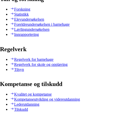
Forskning
Statistikk
Elevundersøkelsen
Foreldreundersøkelsen i barnehage
Lærlingundersøkelsen
Innrapportering
Regelverk
Regelverk for barnehage
Regelverk for skole og opplæring
Tilsyn
Kompetanse og tilskudd
Kvalitet og kompetanse
Kompetanseutvikling og videreutdanning
Lederutdanning
Tilskudd