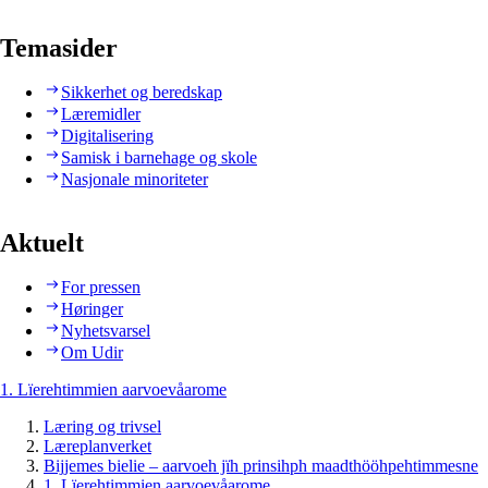
Temasider
Sikkerhet og beredskap
Læremidler
Digitalisering
Samisk i barnehage og skole
Nasjonale minoriteter
Aktuelt
For pressen
Høringer
Nyhetsvarsel
Om Udir
1. Lïerehtimmien aarvoevåarome
Læring og trivsel
Læreplanverket
Bijjemes bielie – aarvoeh jïh prinsihph maadthööhpehtimmesne
1. Lïerehtimmien aarvoevåarome