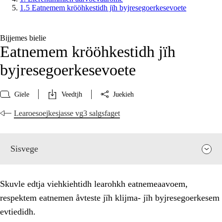
1.5 Eatnemem krööhkestidh jïh byjresegoerkesevoete
Bijjemes bielie
Eatnemem krööhkestidh jïh
byjresegoerkesevoete
Gïele
Veedtjh
Juekieh
Learoesoejkesjasse vg3 salgsfaget
Sisvege
Skuvle edtja viehkiehtidh learohkh eatnemeaavoem,
respektem eatnemen åvteste jïh klijma- jïh byjresegoerkesem
evtiedidh.