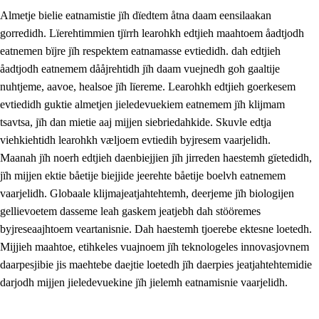
Almetje bielie eatnamistie jïh dïedtem åtna daam eensilaakan
gorredidh. Lïerehtimmien tjïrrh learohkh edtjieh maahtoem åadtjodh
eatnemen bïjre jïh respektem eatnamasse evtiedidh. dah edtjieh
åadtjodh eatnemem dååjrehtidh jïh daam vuejnedh goh gaaltije
nuhtjeme, aavoe, healsoe jïh lïereme. Learohkh edtjieh goerkesem
1.
Lïerehtimmien aarvoevåarome
evtiedidh guktie almetjen jieledevuekiem eatnemem jïh klijmam
1.1
Almetjeaarvoe
tsavtsa, jïh dan mietie aaj mijjen siebriedahkide. Skuvle edtja
viehkiehtidh learohkh væljoem evtiedih byjresem vaarjelidh.
1.2
Identiteete jïh kulturellen gellievoete
Maanah jïh noerh edtjieh daenbiejjien jïh jirreden haestemh gïetedidh,
1.3
Laejhtehks ussjedimmie jïh etihkeles vuajnoe
jïh mijjen ektie båetije biejjide jeerehte båetije boelvh eatnemem
vaarjelidh. Globaale klijmajeatjahtehtemh, deerjeme jïh biologijen
1.4
Skaepiedimmievoeteaavoe, eadtjohkevoete jïh
gellievoetem dasseme leah gaskem jeatjebh dah stööremes
goerehtimmievæljoe
byjreseaajhtoem veartanisnie. Dah haestemh tjoerebe ektesne loetedh.
1.5
Eatnemem krööhkestidh jïh byjresegoerkesevoete
Mijjieh maahtoe, etihkeles vuajnoem jïh teknologeles innovasjovnem
daarpesjibie jis maehtebe daejtie loetedh jïh daerpies jeatjahtehtemidie
1.6
Demokratije jïh meatanårrome
darjodh mijjen jieledevuekine jïh jielemh eatnamisnie vaarjelidh.