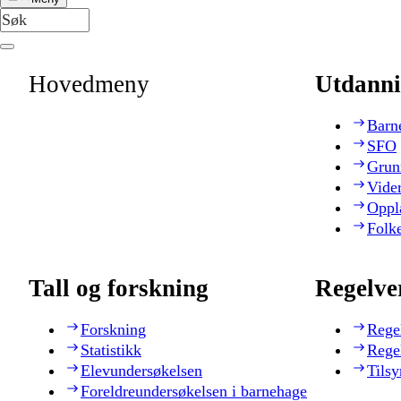
Hovedmeny
Utdanni
Barn
SFO
Grun
Vide
Oppl
Folk
Tall og forskning
Regelve
Forskning
Rege
Statistikk
Rege
Elevundersøkelsen
Tilsy
Foreldreundersøkelsen i barnehage