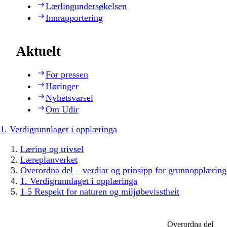
Lærlingundersøkelsen
Innrapportering
Aktuelt
For pressen
Høringer
Nyhetsvarsel
Om Udir
1. Verdigrunnlaget i opplæringa
Læring og trivsel
Læreplanverket
Overordna del – verdiar og prinsipp for grunnopplæring
1. Verdigrunnlaget i opplæringa
1.5 Respekt for naturen og miljøbevisstheit
Overordna del