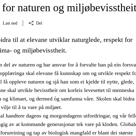
for naturen og miljøbevissthei
Last ned
Del
idra til at elevane utviklar naturglede, respekt for
ima- og miljøbevisstheit.
 del av naturen og har ansvar for å forvalte han på ein forsva
pplæringa skal elevane få kunnskap om og utvikle respekt fo
l få oppleve naturen og sjå han som ei kjelde til nytte, glede,
ne skal utvikle bevisstheit om korleis levesettet til menneska
 og klimaet, og dermed òg samfunna våre. Skolen skal bidra t
vilje til å ta vare på miljøet.
al handtere dagens og morgondagens utfordringar, og vår fell
ngig av at kommande generasjonar tek vare på kloden. Global
forureining og tap av biologisk mangfald er blant dei største