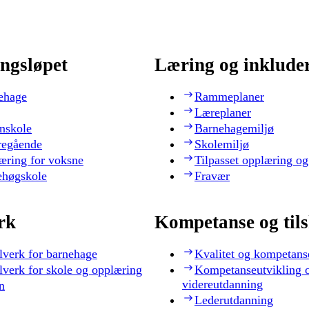
ngsløpet
Læring og inklude
ehage
Rammeplaner
Læreplaner
nskole
Barnehagemiljø
regående
Skolemiljø
æring for voksne
Tilpasset opplæring og
ehøgskole
Fravær
rk
Kompetanse og til
lverk for barnehage
Kvalitet og kompetans
lverk for skole og opplæring
Kompetanseutvikling 
videreutdanning
n
Lederutdanning