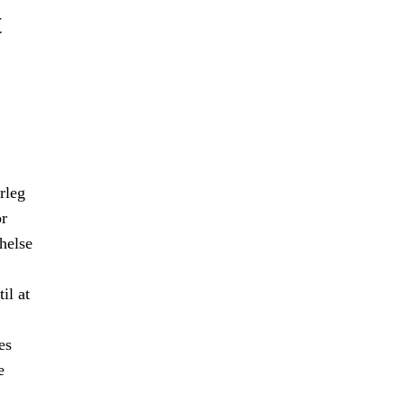
t
rleg
r
 helse
il at
es
e