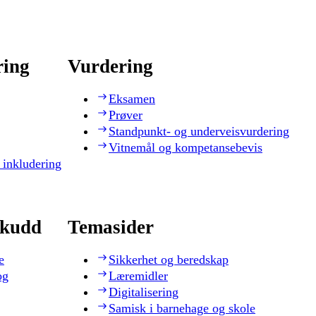
ring
Vurdering
Eksamen
Prøver
Standpunkt- og underveisvurdering
Vitnemål og kompetansebevis
 inkludering
skudd
Temasider
e
Sikkerhet og beredskap
og
Læremidler
Digitalisering
Samisk i barnehage og skole