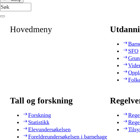
Hovedmeny
Utdanni
Barn
SFO
Grun
Vide
Oppl
Folk
Tall og forskning
Regelve
Forskning
Rege
Statistikk
Rege
Elevundersøkelsen
Tilsy
Foreldreundersøkelsen i barnehage