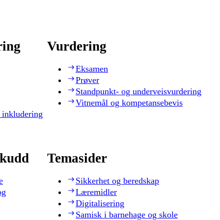
ring
Vurdering
Eksamen
Prøver
Standpunkt- og underveisvurdering
Vitnemål og kompetansebevis
 inkludering
skudd
Temasider
e
Sikkerhet og beredskap
og
Læremidler
Digitalisering
Samisk i barnehage og skole