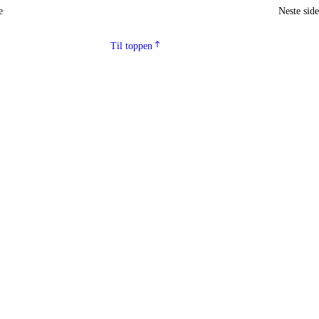
e
Neste sid
Til toppen