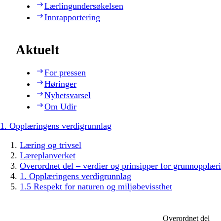
Lærlingundersøkelsen
Innrapportering
Aktuelt
For pressen
Høringer
Nyhetsvarsel
Om Udir
1. Opplæringens verdigrunnlag
Læring og trivsel
Læreplanverket
Overordnet del – verdier og prinsipper for grunnopplær
1. Opplæringens verdigrunnlag
1.5 Respekt for naturen og miljøbevissthet
Overordnet del