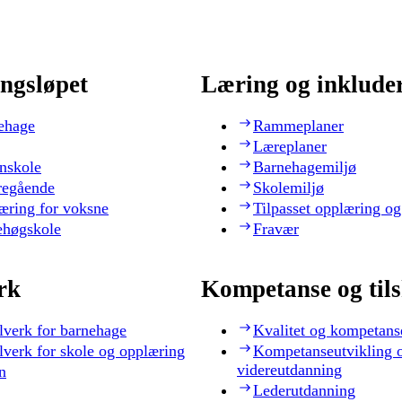
ngsløpet
Læring og inklude
ehage
Rammeplaner
Læreplaner
nskole
Barnehagemiljø
regående
Skolemiljø
æring for voksne
Tilpasset opplæring og
ehøgskole
Fravær
rk
Kompetanse og til
lverk for barnehage
Kvalitet og kompetans
lverk for skole og opplæring
Kompetanseutvikling 
videreutdanning
n
Lederutdanning