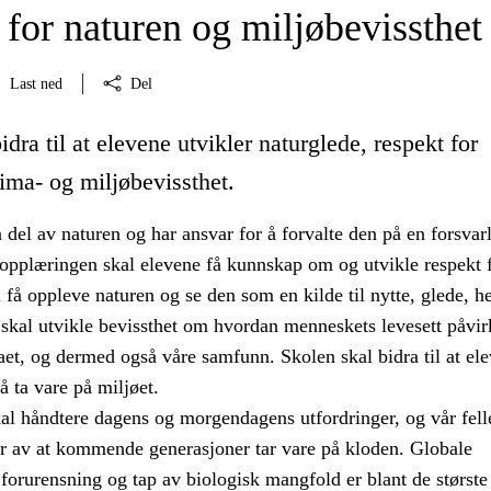
for naturen og miljøbevissthet
Last ned
Del
idra til at elevene utvikler naturglede, respekt for
ima- og miljøbevissthet.
del av naturen og har ansvar for å forvalte den på en forsvar
pplæringen skal elevene få kunnskap om og utvikle respekt 
 få oppleve naturen og se den som en kilde til nytte, glede, h
 skal utvikle bevissthet om hvordan menneskets levesett påvir
et, og dermed også våre samfunn. Skolen skal bidra til at el
 å ta vare på miljøet.
al håndtere dagens og morgendagens utfordringer, og vår fell
r av at kommende generasjoner tar vare på kloden. Globale
forurensning og tap av biologisk mangfold er blant de største