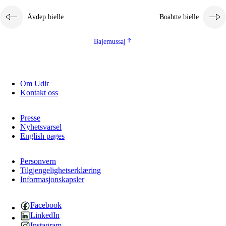
Åvdep bielle
Boahtte bielle
Bajemussaj
Om Udir
Kontakt oss
Presse
Nyhetsvarsel
English pages
Personvern
Tilgjengelighetserklæring
Informasjonskapsler
Facebook
LinkedIn
Instagram