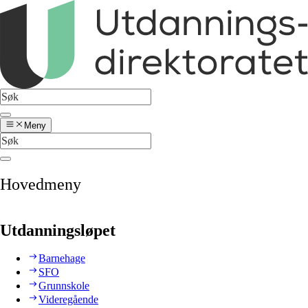
Meny
Hovedmeny
Utdanningsløpet
Barnehage
SFO
Grunnskole
Videregående