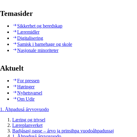
Temasider
Sikkerhet og beredskap
Læremidler
Digitalisering
Samisk i barnehage og skole
Nasjonale minoriteter
Aktuelt
For pressen
Høringer
Nyhetsvarsel
Om Udir
1. Åhpadusá árvvovuodo
Læring og trivsel
Læreplanverket
Badjásasj oasse – árvo ja prinsihpa vuodoåhpadussaj
1. Åhpadusá árvvovuodo