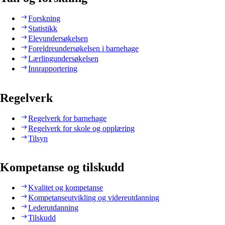
Forskning
Statistikk
Elevundersøkelsen
Foreldreundersøkelsen i barnehage
Lærlingundersøkelsen
Innrapportering
Regelverk
Regelverk for barnehage
Regelverk for skole og opplæring
Tilsyn
Kompetanse og tilskudd
Kvalitet og kompetanse
Kompetanseutvikling og videreutdanning
Lederutdanning
Tilskudd