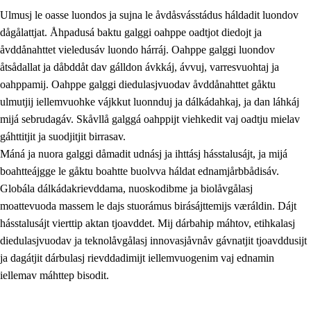
Ulmusj le oasse luondos ja sujna le åvdåsvásstádus háldadit luondov
dågålattjat. Åhpadusá baktu galggi oahppe oadtjot diedojt ja
åvddånahttet vieledusáv luondo hárráj. Oahppe galggi luondov
åtsådallat ja dåbddåt dav gálldon ávkkáj, ávvuj, varresvuohtaj ja
oahppamij. Oahppe galggi diedulasjvuodav åvddånahttet gåktu
1.
Åhpadusá árvvovuodo
ulmutjij iellemvuohke vájkkut luonnduj ja dálkádahkaj, ja dan láhkáj
1.1
Almasjárvvo
mijá sebrudagáv. Skåvllå galggá oahppijt viehkedit vaj oadtju mielav
gáhttitjit ja suodjitjit birrasav.
1.2
Identitiehtta ja kultuvralasj moattevuohta
Máná ja nuora galggi dåmadit udnásj ja ihttásj hásstalusájt, ja mijá
1.3
Lájttális ájádallam ja estetihkalasj diedulasjvuohta
boahtteájgge le gåktu boahtte buolvva háldat ednamjårbbådisáv.
Globála dálkádakrievddama, nuoskodibme ja biolåvgålasj
1.4
Dahkamávvo, berustibme ja diehtemvájnogisvuohta
moattevuoda massem le dajs stuorámus birásájttemijs væráldin. Dájt
1.5
Vieledus luonnduj ja birásdiedulasjvuohta
hásstalusájt vierttip aktan tjoavddet. Mij dárbahip máhtov, etihkalasj
diedulasjvuodav ja teknolåvgålasj innovasjåvnåv gávnatjit tjoavddusijt
1.6
Demokratijja ja oassálasstem
ja dagátjit dárbulasj rievddadimijt iellemvuogenim vaj ednamin
iellemav máhttep bisodit.