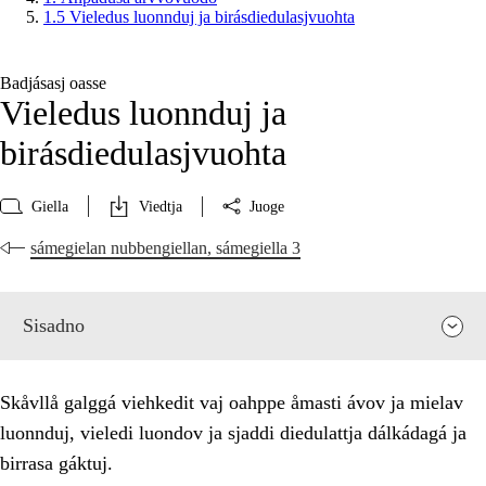
1.5 Vieledus luonnduj ja birásdiedulasjvuohta
Badjásasj oasse
Vieledus luonnduj ja
birásdiedulasjvuohta
Giella
Viedtja
Juoge
sámegielan nubbengiellan, sámegiella 3
Sisadno
Skåvllå galggá viehkedit vaj oahppe åmasti ávov ja mielav
luonnduj, vieledi luondov ja sjaddi diedulattja dálkádagá ja
birrasa gáktuj.