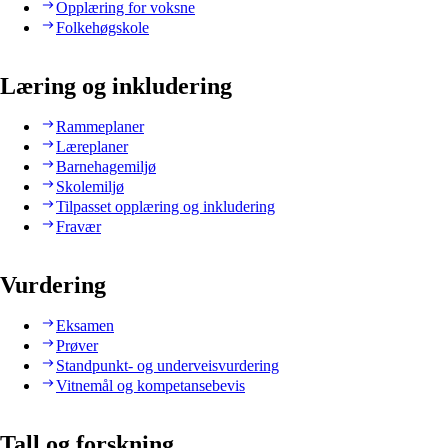
Opplæring for voksne
Folkehøgskole
Læring og inkludering
Rammeplaner
Læreplaner
Barnehagemiljø
Skolemiljø
Tilpasset opplæring og inkludering
Fravær
Vurdering
Eksamen
Prøver
Standpunkt- og underveisvurdering
Vitnemål og kompetansebevis
Tall og forskning