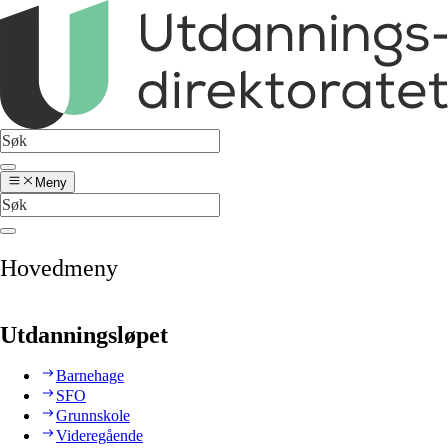
Meny
Hovedmeny
Utdanningsløpet
Barnehage
SFO
Grunnskole
Videregående