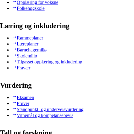
Opplæring for voksne
Folkehøgskole
Læring og inkludering
Rammeplaner
Læreplaner
Barnehagemiljø
Skolemiljø
Tilpasset opplæring og inkludering
Fravær
Vurdering
Eksamen
Prøver
Standpunkt- og underveisvurdering
Vitnemål og kompetansebevis
Tall og forskning