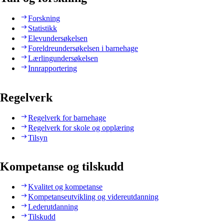
Forskning
Statistikk
Elevundersøkelsen
Foreldreundersøkelsen i barnehage
Lærlingundersøkelsen
Innrapportering
Regelverk
Regelverk for barnehage
Regelverk for skole og opplæring
Tilsyn
Kompetanse og tilskudd
Kvalitet og kompetanse
Kompetanseutvikling og videreutdanning
Lederutdanning
Tilskudd