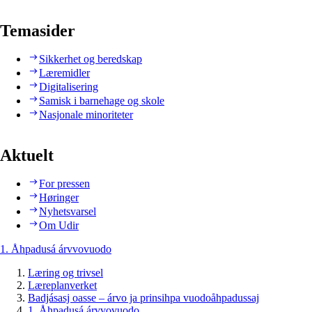
Temasider
Sikkerhet og beredskap
Læremidler
Digitalisering
Samisk i barnehage og skole
Nasjonale minoriteter
Aktuelt
For pressen
Høringer
Nyhetsvarsel
Om Udir
1. Åhpadusá árvvovuodo
Læring og trivsel
Læreplanverket
Badjásasj oasse – árvo ja prinsihpa vuodoåhpadussaj
1. Åhpadusá árvvovuodo