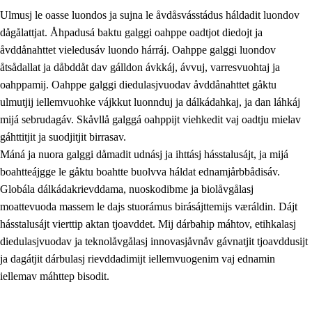
Ulmusj le oasse luondos ja sujna le åvdåsvásstádus háldadit luondov
dågålattjat. Åhpadusá baktu galggi oahppe oadtjot diedojt ja
åvddånahttet vieledusáv luondo hárráj. Oahppe galggi luondov
åtsådallat ja dåbddåt dav gálldon ávkkáj, ávvuj, varresvuohtaj ja
oahppamij. Oahppe galggi diedulasjvuodav åvddånahttet gåktu
1.
Åhpadusá árvvovuodo
ulmutjij iellemvuohke vájkkut luonnduj ja dálkádahkaj, ja dan láhkáj
1.1
Almasjárvvo
mijá sebrudagáv. Skåvllå galggá oahppijt viehkedit vaj oadtju mielav
gáhttitjit ja suodjitjit birrasav.
1.2
Identitiehtta ja kultuvralasj moattevuohta
Máná ja nuora galggi dåmadit udnásj ja ihttásj hásstalusájt, ja mijá
1.3
Lájttális ájádallam ja estetihkalasj diedulasjvuohta
boahtteájgge le gåktu boahtte buolvva háldat ednamjårbbådisáv.
Globála dálkádakrievddama, nuoskodibme ja biolåvgålasj
1.4
Dahkamávvo, berustibme ja diehtemvájnogisvuohta
moattevuoda massem le dajs stuorámus birásájttemijs væráldin. Dájt
1.5
Vieledus luonnduj ja birásdiedulasjvuohta
hásstalusájt vierttip aktan tjoavddet. Mij dárbahip máhtov, etihkalasj
diedulasjvuodav ja teknolåvgålasj innovasjåvnåv gávnatjit tjoavddusijt
1.6
Demokratijja ja oassálasstem
ja dagátjit dárbulasj rievddadimijt iellemvuogenim vaj ednamin
iellemav máhttep bisodit.