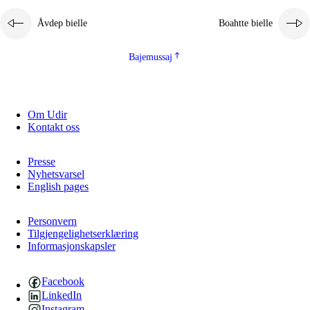
Åvdep bielle
Boahtte bielle
Bajemussaj
Om Udir
Kontakt oss
Presse
Nyhetsvarsel
English pages
Personvern
Tilgjengelighetserklæring
Informasjonskapsler
Facebook
LinkedIn
Instagram