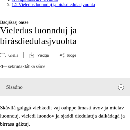
1.5 Vieledus luonnduj ja birásdiedulasjvuohta
Badjásasj oasse
Vieledus luonnduj ja
birásdiedulasjvuohta
Giella
Viedtja
Juoge
sebrudakfáhka sáme
Sisadno
Skåvllå galggá viehkedit vaj oahppe åmasti ávov ja mielav
luonnduj, vieledi luondov ja sjaddi diedulattja dálkádagá ja
birrasa gáktuj.