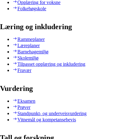
Opplæring for voksne
Folkehøgskole
Læring og inkludering
Rammeplaner
Læreplaner
Barnehagemiljø
Skolemiljø
Tilpasset opplæring og inkludering
Fravær
Vurdering
Eksamen
Prøver
Standpunkt- og underveisvurdering
Vitnemål og kompetansebevis
Tall og forskning