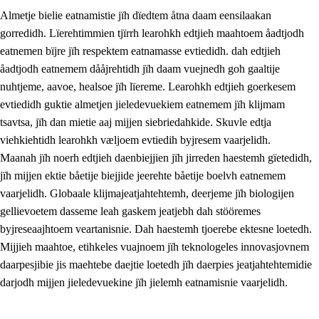
Almetje bielie eatnamistie jïh dïedtem åtna daam eensilaakan
gorredidh. Lïerehtimmien tjïrrh learohkh edtjieh maahtoem åadtjodh
eatnemen bïjre jïh respektem eatnamasse evtiedidh. dah edtjieh
åadtjodh eatnemem dååjrehtidh jïh daam vuejnedh goh gaaltije
nuhtjeme, aavoe, healsoe jïh lïereme. Learohkh edtjieh goerkesem
1.
Lïerehtimmien aarvoevåarome
evtiedidh guktie almetjen jieledevuekiem eatnemem jïh klijmam
1.1
Almetjeaarvoe
tsavtsa, jïh dan mietie aaj mijjen siebriedahkide. Skuvle edtja
viehkiehtidh learohkh væljoem evtiedih byjresem vaarjelidh.
1.2
Identiteete jïh kulturellen gellievoete
Maanah jïh noerh edtjieh daenbiejjien jïh jirreden haestemh gïetedidh,
1.3
Laejhtehks ussjedimmie jïh etihkeles vuajnoe
jïh mijjen ektie båetije biejjide jeerehte båetije boelvh eatnemem
vaarjelidh. Globaale klijmajeatjahtehtemh, deerjeme jïh biologijen
1.4
Skaepiedimmievoeteaavoe, eadtjohkevoete jïh
gellievoetem dasseme leah gaskem jeatjebh dah stööremes
goerehtimmievæljoe
byjreseaajhtoem veartanisnie. Dah haestemh tjoerebe ektesne loetedh.
1.5
Eatnemem krööhkestidh jïh byjresegoerkesevoete
Mijjieh maahtoe, etihkeles vuajnoem jïh teknologeles innovasjovnem
daarpesjibie jis maehtebe daejtie loetedh jïh daerpies jeatjahtehtemidie
1.6
Demokratije jïh meatanårrome
darjodh mijjen jieledevuekine jïh jielemh eatnamisnie vaarjelidh.