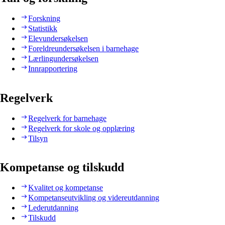
Forskning
Statistikk
Elevundersøkelsen
Foreldreundersøkelsen i barnehage
Lærlingundersøkelsen
Innrapportering
Regelverk
Regelverk for barnehage
Regelverk for skole og opplæring
Tilsyn
Kompetanse og tilskudd
Kvalitet og kompetanse
Kompetanseutvikling og videreutdanning
Lederutdanning
Tilskudd