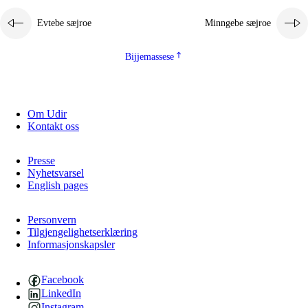
Evtebe sæjroe
Minngebe sæjroe
Bijjemassese
Om Udir
Kontakt oss
Presse
Nyhetsvarsel
English pages
Personvern
Tilgjengelighetserklæring
Informasjonskapsler
Facebook
LinkedIn
Instagram