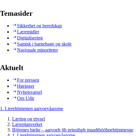
Temasider
Sikkerhet og beredskap
Læremidler
Digitalisering
Samisk i barnehage og skole
Nasjonale minoriteter
Aktuelt
For pressen
Høringer
Nyhetsvarsel
Om Udir
1. Lïerehtimmien aarvoevåarome
Læring og trivsel
Læreplanverket
Bijjemes bielie – aarvoeh jïh prinsihph maadthööhpehtimmesne
1. Lïerehtimmien aarvoevåarome