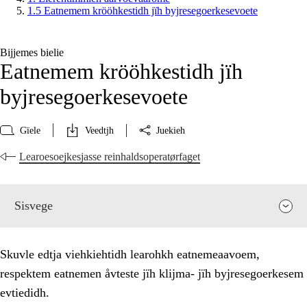
1.5 Eatnemem krööhkestidh jïh byjresegoerkesevoete
Bijjemes bielie
Eatnemem krööhkestidh jïh
byjresegoerkesevoete
Gïele
Veedtjh
Juekieh
Learoesoejkesjasse reinhaldsoperatørfaget
Sisvege
Skuvle edtja viehkiehtidh learohkh eatnemeaavoem,
respektem eatnemen åvteste jïh klijma- jïh byjresegoerkesem
evtiedidh.