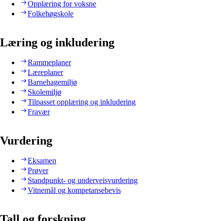
Opplæring for voksne
Folkehøgskole
Læring og inkludering
Rammeplaner
Læreplaner
Barnehagemiljø
Skolemiljø
Tilpasset opplæring og inkludering
Fravær
Vurdering
Eksamen
Prøver
Standpunkt- og underveisvurdering
Vitnemål og kompetansebevis
Tall og forskning