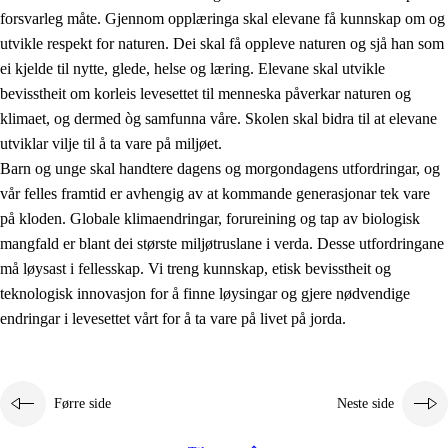
forsvarleg måte. Gjennom opplæringa skal elevane få kunnskap om og
utvikle respekt for naturen. Dei skal få oppleve naturen og sjå han som
ei kjelde til nytte, glede, helse og læring. Elevane skal utvikle
bevisstheit om korleis levesettet til menneska påverkar naturen og
klimaet, og dermed òg samfunna våre. Skolen skal bidra til at elevane
1.
Verdigrunnlaget i opplæringa
utviklar vilje til å ta vare på miljøet.
1.1
Menneskeverdet
Barn og unge skal handtere dagens og morgondagens utfordringar, og
vår felles framtid er avhengig av at kommande generasjonar tek vare
1.2
Identitet og kulturelt mangfald
på kloden. Globale klimaendringar, forureining og tap av biologisk
1.3
Kritisk tenking og etisk bevisstheit
mangfald er blant dei største miljøtruslane i verda. Desse utfordringane
må løysast i fellesskap. Vi treng kunnskap, etisk bevisstheit og
1.4
Skaparglede, engasjement og utforskartrong
teknologisk innovasjon for å finne løysingar og gjere nødvendige
1.5
Respekt for naturen og miljøbevisstheit
endringar i levesettet vårt for å ta vare på livet på jorda.
1.6
Demokrati og medverknad
Førre side
Neste side