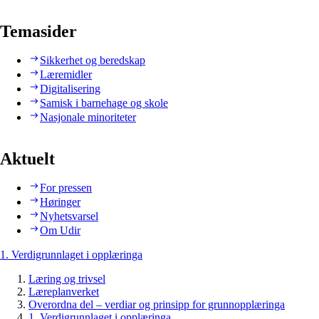
Temasider
Sikkerhet og beredskap
Læremidler
Digitalisering
Samisk i barnehage og skole
Nasjonale minoriteter
Aktuelt
For pressen
Høringer
Nyhetsvarsel
Om Udir
1. Verdigrunnlaget i opplæringa
Læring og trivsel
Læreplanverket
Overordna del – verdiar og prinsipp for grunnopplæringa
1. Verdigrunnlaget i opplæringa