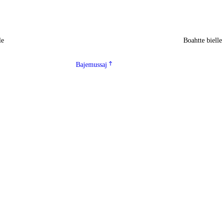
le
Boahtte biell
Bajemussaj