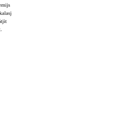
emijs
kalasj
tjit
.