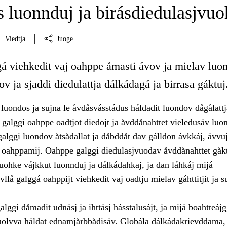
 luonnduj ja birásdiedulasjvuo
Viedtja
Juoge
gá viehkedit vaj oahppe åmasti ávov ja mielav luo
ov ja sjaddi diedulattja dálkádagá ja birrasa gáktuj
luondos ja sujna le åvdåsvásstádus háldadit luondov dågålattj
galggi oahppe oadtjot diedojt ja åvddånahttet vieledusáv luo
alggi luondov åtsådallat ja dåbddåt dav gálldon ávkkáj, ávvuj
a oahppamij. Oahppe galggi diedulasjvuodav åvddånahttet gåk
uohke vájkkut luonnduj ja dálkádahkaj, ja dan láhkáj mijá
llå galggá oahppijt viehkedit vaj oadtju mielav gáhttitjit ja su
lggi dåmadit udnásj ja ihttásj hásstalusájt, ja mijá boahtteájg
uolvva háldat ednamjårbbådisáv. Globála dálkádakrievddama,