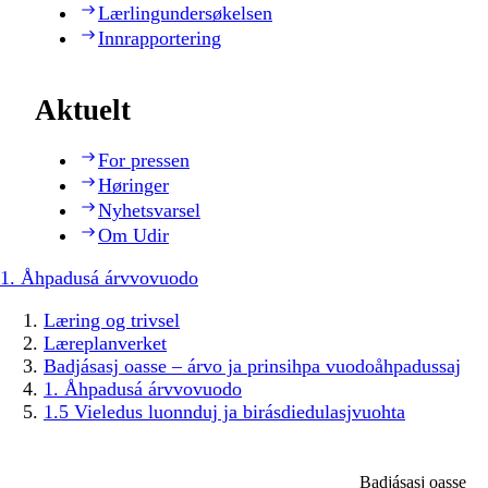
Lærlingundersøkelsen
Innrapportering
Aktuelt
For pressen
Høringer
Nyhetsvarsel
Om Udir
1. Åhpadusá árvvovuodo
Læring og trivsel
Læreplanverket
Badjásasj oasse – árvo ja prinsihpa vuodoåhpadussaj
1. Åhpadusá árvvovuodo
1.5 Vieledus luonnduj ja birásdiedulasjvuohta
Badjásasj oasse