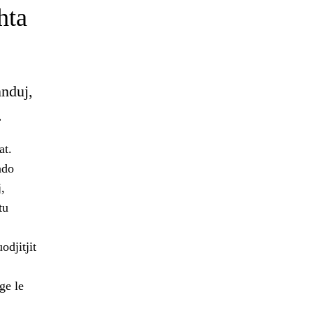
hta
nnduj,
.
at.
ndo
,
tu
odjitjit
ge le