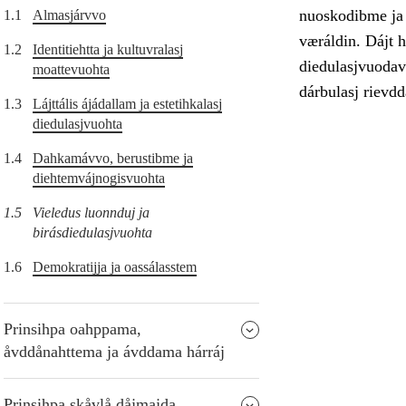
nuoskodibme ja 
1.1
Almasjárvvo
væráldin. Dájt h
1.2
Identitiehtta ja kultuvralasj
diedulasjvuodav 
moattevuohta
dárbulasj rievd
1.3
Lájttális ájádallam ja estetihkalasj
diedulasjvuohta
1.4
Dahkamávvo, berustibme ja
diehtemvájnogisvuohta
1.5
Vieledus luonnduj ja
birásdiedulasjvuohta
1.6
Demokratijja ja oassálasstem
Prinsihpa oahppama,
åvddånahttema ja ávddama hárráj
Prinsihpa skåvlå dåjmajda