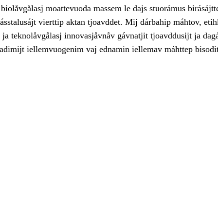
biolåvgålasj moattevuoda massem le dajs stuorámus birásájtt
ásstalusájt vierttip aktan tjoavddet. Mij dárbahip máhtov, etih
ja teknolåvgålasj innovasjåvnåv gávnatjit tjoavddusijt ja dagá
dadimijt iellemvuogenim vaj ednamin iellemav máhttep bisodit