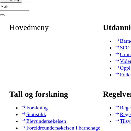
Hovedmeny
Utdanni
Barn
SFO
Grun
Vide
Oppl
Folk
Tall og forskning
Regelve
Forskning
Rege
Statistikk
Rege
Elevundersøkelsen
Tilsy
Foreldreundersøkelsen i barnehage