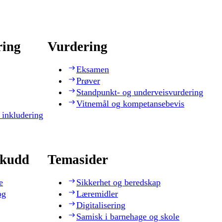
ring
Vurdering
Eksamen
Prøver
Standpunkt- og underveisvurdering
Vitnemål og kompetansebevis
 inkludering
skudd
Temasider
e
Sikkerhet og beredskap
og
Læremidler
Digitalisering
Samisk i barnehage og skole