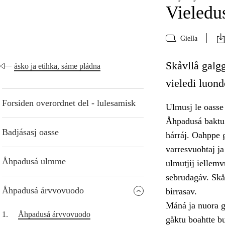
Vieledus
Giella
Skåvllå galg
åsko ja etihka, sáme pládna
vieledi luond
Forsiden overordnet del - lulesamisk
Ulmusj le oasse 
Åhpadusá baktu 
Badjásasj oasse
hárráj. Oahppe g
varresvuohtaj j
Åhpadusá ulmme
ulmutjij iellemv
sebrudagáv. Skåv
Åhpadusá árvvovuodo
birrasav.
Máná ja nuora ga
1.
Åhpadusá árvvovuodo
gåktu boahtte b