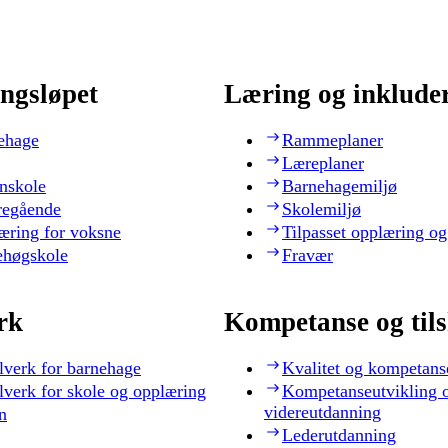
ngsløpet
Læring og inklude
ehage
Rammeplaner
Læreplaner
nskole
Barnehagemiljø
regående
Skolemiljø
æring for voksne
Tilpasset opplæring og
ehøgskole
Fravær
rk
Kompetanse og til
lverk for barnehage
Kvalitet og kompetans
lverk for skole og opplæring
Kompetanseutvikling 
videreutdanning
n
Lederutdanning