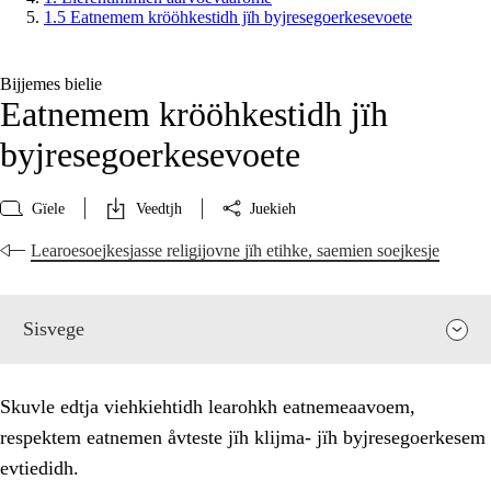
1.5 Eatnemem krööhkestidh jïh byjresegoerkesevoete
Bijjemes bielie
Eatnemem krööhkestidh jïh
byjresegoerkesevoete
Gïele
Veedtjh
Juekieh
Learoesoejkesjasse religijovne jïh etihke, saemien soejkesje
Sisvege
Skuvle edtja viehkiehtidh learohkh eatnemeaavoem,
respektem eatnemen åvteste jïh klijma- jïh byjresegoerkesem
evtiedidh.