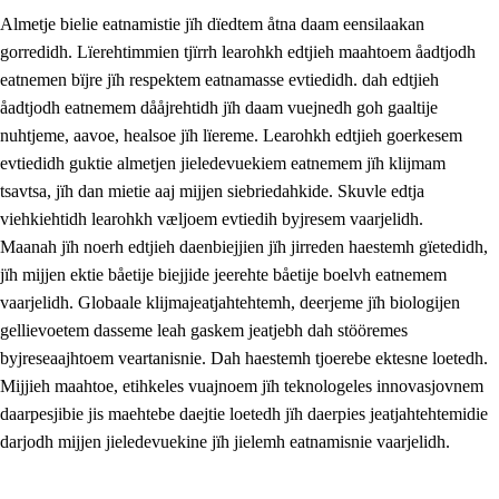
Almetje bielie eatnamistie jïh dïedtem åtna daam eensilaakan
gorredidh. Lïerehtimmien tjïrrh learohkh edtjieh maahtoem åadtjodh
eatnemen bïjre jïh respektem eatnamasse evtiedidh. dah edtjieh
åadtjodh eatnemem dååjrehtidh jïh daam vuejnedh goh gaaltije
nuhtjeme, aavoe, healsoe jïh lïereme. Learohkh edtjieh goerkesem
1.
Lïerehtimmien aarvoevåarome
evtiedidh guktie almetjen jieledevuekiem eatnemem jïh klijmam
1.1
Almetjeaarvoe
tsavtsa, jïh dan mietie aaj mijjen siebriedahkide. Skuvle edtja
viehkiehtidh learohkh væljoem evtiedih byjresem vaarjelidh.
1.2
Identiteete jïh kulturellen gellievoete
Maanah jïh noerh edtjieh daenbiejjien jïh jirreden haestemh gïetedidh,
1.3
Laejhtehks ussjedimmie jïh etihkeles vuajnoe
jïh mijjen ektie båetije biejjide jeerehte båetije boelvh eatnemem
vaarjelidh. Globaale klijmajeatjahtehtemh, deerjeme jïh biologijen
1.4
Skaepiedimmievoeteaavoe, eadtjohkevoete jïh
gellievoetem dasseme leah gaskem jeatjebh dah stööremes
goerehtimmievæljoe
byjreseaajhtoem veartanisnie. Dah haestemh tjoerebe ektesne loetedh.
1.5
Eatnemem krööhkestidh jïh byjresegoerkesevoete
Mijjieh maahtoe, etihkeles vuajnoem jïh teknologeles innovasjovnem
daarpesjibie jis maehtebe daejtie loetedh jïh daerpies jeatjahtehtemidie
1.6
Demokratije jïh meatanårrome
darjodh mijjen jieledevuekine jïh jielemh eatnamisnie vaarjelidh.