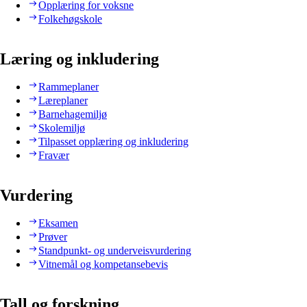
Opplæring for voksne
Folkehøgskole
Læring og inkludering
Rammeplaner
Læreplaner
Barnehagemiljø
Skolemiljø
Tilpasset opplæring og inkludering
Fravær
Vurdering
Eksamen
Prøver
Standpunkt- og underveisvurdering
Vitnemål og kompetansebevis
Tall og forskning