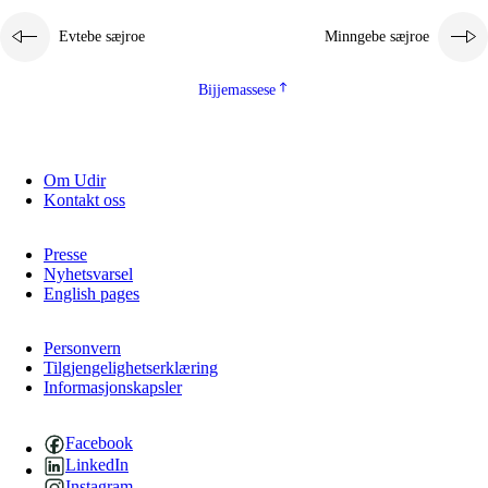
Evtebe sæjroe
Minngebe sæjroe
Bijjemassese
Om Udir
Kontakt oss
Presse
Nyhetsvarsel
English pages
Personvern
Tilgjengelighetserklæring
Informasjonskapsler
Facebook
LinkedIn
Instagram