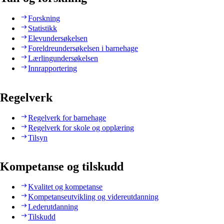
Forskning
Statistikk
Elevundersøkelsen
Foreldreundersøkelsen i barnehage
Lærlingundersøkelsen
Innrapportering
Regelverk
Regelverk for barnehage
Regelverk for skole og opplæring
Tilsyn
Kompetanse og tilskudd
Kvalitet og kompetanse
Kompetanseutvikling og videreutdanning
Lederutdanning
Tilskudd