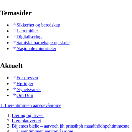
Temasider
Sikkerhet og beredskap
Læremidler
Digitalisering
Samisk i barnehage og skole
Nasjonale minoriteter
Aktuelt
For pressen
Høringer
Nyhetsvarsel
Om Udir
1. Lïerehtimmien aarvoevåarome
Læring og trivsel
Læreplanverket
Bijjemes bielie – aarvoeh jïh prinsihph maadthööhpehtimmesne
1. Lïerehtimmien aarvoevåarome