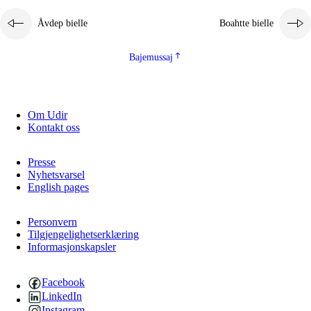
Åvdep bielle
Boahtte bielle
Bajemussaj
Om Udir
Kontakt oss
Presse
Nyhetsvarsel
English pages
Personvern
Tilgjengelighetserklæring
Informasjonskapsler
Facebook
LinkedIn
Instagram