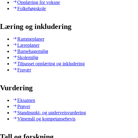
Opplæring for voksne
Folkehøgskole
Læring og inkludering
Rammeplaner
Læreplaner
Barnehagemiljø
Skolemiljø
Tilpasset opplæring og inkludering
Fravær
Vurdering
Eksamen
Prøver
Standpunkt- og underveisvurdering
Vitnemål og kompetansebevis
Tall og forskning