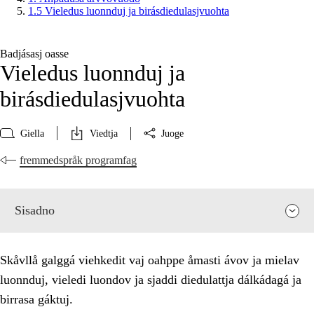
1.5 Vieledus luonnduj ja birásdiedulasjvuohta
Badjásasj oasse
Vieledus luonnduj ja
birásdiedulasjvuohta
Giella
Viedtja
Juoge
fremmedspråk programfag
Sisadno
Skåvllå galggá viehkedit vaj oahppe åmasti ávov ja mielav
luonnduj, vieledi luondov ja sjaddi diedulattja dálkádagá ja
birrasa gáktuj.