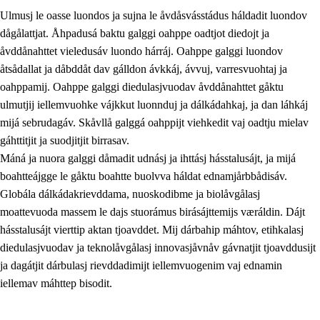
Ulmusj le oasse luondos ja sujna le åvdåsvásstádus háldadit luondov
dågålattjat. Åhpadusá baktu galggi oahppe oadtjot diedojt ja
åvddånahttet vieledusáv luondo hárráj. Oahppe galggi luondov
åtsådallat ja dåbddåt dav gálldon ávkkáj, ávvuj, varresvuohtaj ja
oahppamij. Oahppe galggi diedulasjvuodav åvddånahttet gåktu
1.
Åhpadusá árvvovuodo
ulmutjij iellemvuohke vájkkut luonnduj ja dálkádahkaj, ja dan láhkáj
1.1
Almasjárvvo
mijá sebrudagáv. Skåvllå galggá oahppijt viehkedit vaj oadtju mielav
gáhttitjit ja suodjitjit birrasav.
1.2
Identitiehtta ja kultuvralasj moattevuohta
Máná ja nuora galggi dåmadit udnásj ja ihttásj hásstalusájt, ja mijá
1.3
Lájttális ájádallam ja estetihkalasj diedulasjvuohta
boahtteájgge le gåktu boahtte buolvva háldat ednamjårbbådisáv.
Globála dálkádakrievddama, nuoskodibme ja biolåvgålasj
1.4
Dahkamávvo, berustibme ja diehtemvájnogisvuohta
moattevuoda massem le dajs stuorámus birásájttemijs væráldin. Dájt
1.5
Vieledus luonnduj ja birásdiedulasjvuohta
hásstalusájt vierttip aktan tjoavddet. Mij dárbahip máhtov, etihkalasj
diedulasjvuodav ja teknolåvgålasj innovasjåvnåv gávnatjit tjoavddusijt
1.6
Demokratijja ja oassálasstem
ja dagátjit dárbulasj rievddadimijt iellemvuogenim vaj ednamin
iellemav máhttep bisodit.