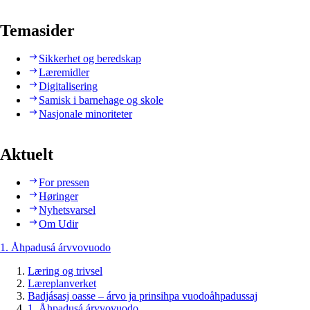
Temasider
Sikkerhet og beredskap
Læremidler
Digitalisering
Samisk i barnehage og skole
Nasjonale minoriteter
Aktuelt
For pressen
Høringer
Nyhetsvarsel
Om Udir
1. Åhpadusá árvvovuodo
Læring og trivsel
Læreplanverket
Badjásasj oasse – árvo ja prinsihpa vuodoåhpadussaj
1. Åhpadusá árvvovuodo