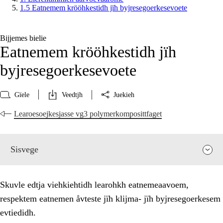
1.5 Eatnemem krööhkestidh jïh byjresegoerkesevoete
Bijjemes bielie
Eatnemem krööhkestidh jïh
byjresegoerkesevoete
Gïele
Veedtjh
Juekieh
Learoesoejkesjasse vg3 polymerkomposittfaget
Sisvege
Skuvle edtja viehkiehtidh learohkh eatnemeaavoem,
respektem eatnemen åvteste jïh klijma- jïh byjresegoerkesem
evtiedidh.