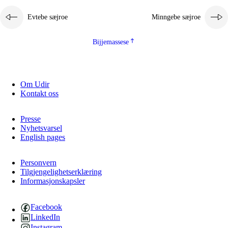
Evtebe sæjroe
Minngebe sæjroe
Bijjemassese
Om Udir
Kontakt oss
Presse
Nyhetsvarsel
English pages
Personvern
Tilgjengelighetserklæring
Informasjonskapsler
Facebook
LinkedIn
Instagram