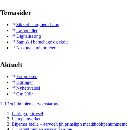
Temasider
Sikkerhet og beredskap
Læremidler
Digitalisering
Samisk i barnehage og skole
Nasjonale minoriteter
Aktuelt
For pressen
Høringer
Nyhetsvarsel
Om Udir
1. Lïerehtimmien aarvoevåarome
Læring og trivsel
Læreplanverket
Bijjemes bielie – aarvoeh jïh prinsihph maadthööhpehtimmesne
1. Lïerehtimmien aarvoevåarome