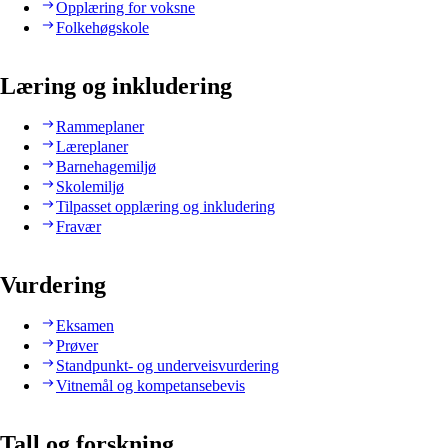
Opplæring for voksne
Folkehøgskole
Læring og inkludering
Rammeplaner
Læreplaner
Barnehagemiljø
Skolemiljø
Tilpasset opplæring og inkludering
Fravær
Vurdering
Eksamen
Prøver
Standpunkt- og underveisvurdering
Vitnemål og kompetansebevis
Tall og forskning