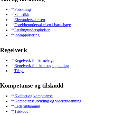
Forskning
Statistikk
Elevundersøkelsen
Foreldreundersøkelsen i barnehage
Lærlingundersøkelsen
Innrapportering
Regelverk
Regelverk for barnehage
Regelverk for skole og opplæring
Tilsyn
Kompetanse og tilskudd
Kvalitet og kompetanse
Kompetanseutvikling og videreutdanning
Lederutdanning
Tilskudd