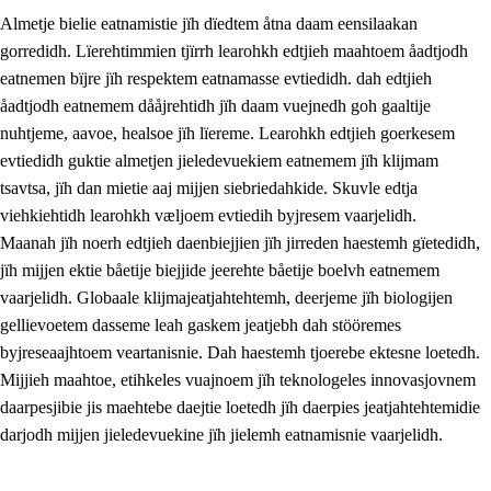
Almetje bielie eatnamistie jïh dïedtem åtna daam eensilaakan
gorredidh. Lïerehtimmien tjïrrh learohkh edtjieh maahtoem åadtjodh
eatnemen bïjre jïh respektem eatnamasse evtiedidh. dah edtjieh
åadtjodh eatnemem dååjrehtidh jïh daam vuejnedh goh gaaltije
nuhtjeme, aavoe, healsoe jïh lïereme. Learohkh edtjieh goerkesem
1.
Lïerehtimmien aarvoevåarome
evtiedidh guktie almetjen jieledevuekiem eatnemem jïh klijmam
1.1
Almetjeaarvoe
tsavtsa, jïh dan mietie aaj mijjen siebriedahkide. Skuvle edtja
viehkiehtidh learohkh væljoem evtiedih byjresem vaarjelidh.
1.2
Identiteete jïh kulturellen gellievoete
Maanah jïh noerh edtjieh daenbiejjien jïh jirreden haestemh gïetedidh,
1.3
Laejhtehks ussjedimmie jïh etihkeles vuajnoe
jïh mijjen ektie båetije biejjide jeerehte båetije boelvh eatnemem
vaarjelidh. Globaale klijmajeatjahtehtemh, deerjeme jïh biologijen
1.4
Skaepiedimmievoeteaavoe, eadtjohkevoete jïh
gellievoetem dasseme leah gaskem jeatjebh dah stööremes
goerehtimmievæljoe
byjreseaajhtoem veartanisnie. Dah haestemh tjoerebe ektesne loetedh.
1.5
Eatnemem krööhkestidh jïh byjresegoerkesevoete
Mijjieh maahtoe, etihkeles vuajnoem jïh teknologeles innovasjovnem
daarpesjibie jis maehtebe daejtie loetedh jïh daerpies jeatjahtehtemidie
1.6
Demokratije jïh meatanårrome
darjodh mijjen jieledevuekine jïh jielemh eatnamisnie vaarjelidh.