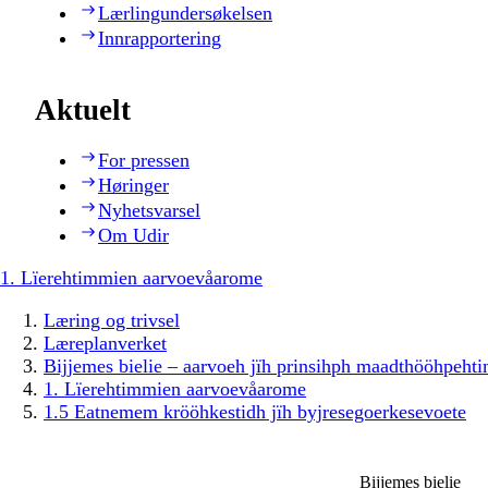
Lærlingundersøkelsen
Innrapportering
Aktuelt
For pressen
Høringer
Nyhetsvarsel
Om Udir
1. Lïerehtimmien aarvoevåarome
Læring og trivsel
Læreplanverket
Bijjemes bielie – aarvoeh jïh prinsihph maadthööhpeh
1. Lïerehtimmien aarvoevåarome
1.5 Eatnemem krööhkestidh jïh byjresegoerkesevoete
Bijjemes bielie