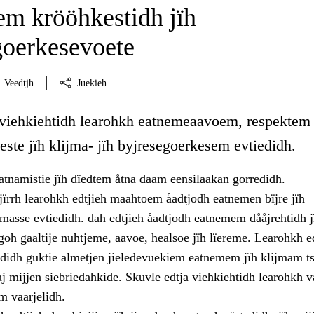
m krööhkestidh jïh
goerkesevoete
Veedtjh
Juekieh
 viehkiehtidh learohkh eatnemeaavoem, respektem
ste jïh klijma- jïh byjresegoerkesem evtiedidh.
atnamistie jïh dïedtem åtna daam eensilaakan gorredidh.
jïrrh learohkh edtjieh maahtoem åadtjodh eatnemen bïjre jïh
masse evtiedidh. dah edtjieh åadtjodh eatnemem dååjrehtidh j
oh gaaltije nuhtjeme, aavoe, healsoe jïh lïereme. Learohkh e
didh guktie almetjen jieledevuekiem eatnemem jïh klijmam ts
aj mijjen siebriedahkide. Skuvle edtja viehkiehtidh learohkh 
m vaarjelidh.