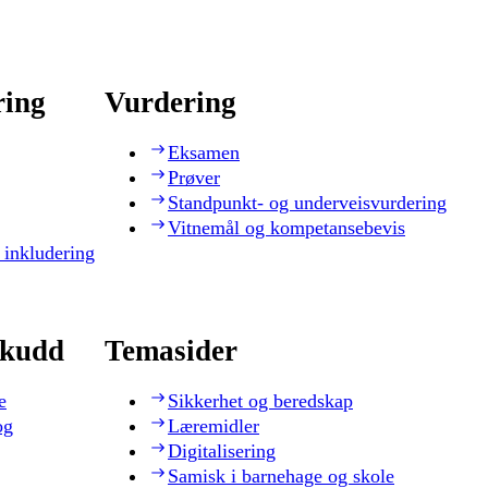
ring
Vurdering
Eksamen
Prøver
Standpunkt- og underveisvurdering
Vitnemål og kompetansebevis
 inkludering
skudd
Temasider
e
Sikkerhet og beredskap
og
Læremidler
Digitalisering
Samisk i barnehage og skole