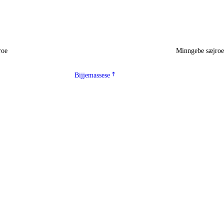
roe
Minngebe sæjro
Bijjemassese