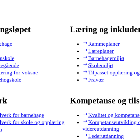
ngsløpet
Læring og inklude
ehage
Rammeplaner
Læreplaner
nskole
Barnehagemiljø
regående
Skolemiljø
æring for voksne
Tilpasset opplæring og
ehøgskole
Fravær
rk
Kompetanse og til
lverk for barnehage
Kvalitet og kompetans
lverk for skole og opplæring
Kompetanseutvikling 
videreutdanning
n
Lederutdanning