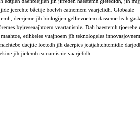
 edtjieh daenbiejjien jïh jirreden haestemh gïetedidh, jïh mij
ejjide jeerehte båetije boelvh eatnemem vaarjelidh. Globaale
htemh, deerjeme jïh biologijen gellievoetem dasseme leah gas
ööremes byjreseaajhtoem veartanisnie. Dah haestemh tjoerebe 
h maahtoe, etihkeles vuajnoem jïh teknologeles innovasjovne
 maehtebe daejtie loetedh jïh daerpies jeatjahtehtemidie darjod
ekine jïh jielemh eatnamisnie vaarjelidh.