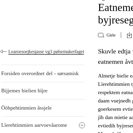
Eatneme
byjrese
Gïele
Skuvle edtja
Learoesoejkesjasse vg3 pølsemakerfaget
eatnemen åvte
Forsiden overordnet del - sørsamisk
Almetje bielie e
Lïerehtimmien t
Bijjemes bielien bïjre
respektem eatna
daam vuejnedh g
Ööhpehtimmien åssjele
goerkesem evtie
jïh dan mietie a
Lïerehtimmien aarvoevåarome
evtiedih byjrese