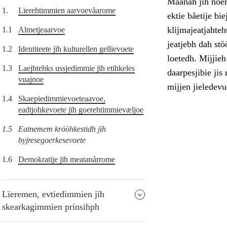
Maanah jïh noerh
1.
Lïerehtimmien aarvoevåarome
ektie båetije bi
klijmajeatjahte
1.1
Almetjeaarvoe
jeatjebh dah st
1.2
Identiteete jïh kulturellen gellievoete
loetedh. Mijjie
1.3
Laejhtehks ussjedimmie jïh etihkeles
daarpesjibie jis
vuajnoe
mijjen jieledevu
1.4
Skaepiedimmievoeteaavoe,
eadtjohkevoete jïh goerehtimmievæljoe
1.5
Eatnemem krööhkestidh jïh
byjresegoerkesevoete
1.6
Demokratije jïh meatanårrome
Lïeremen, evtiedimmien jïh
skearkagimmien prinsihph