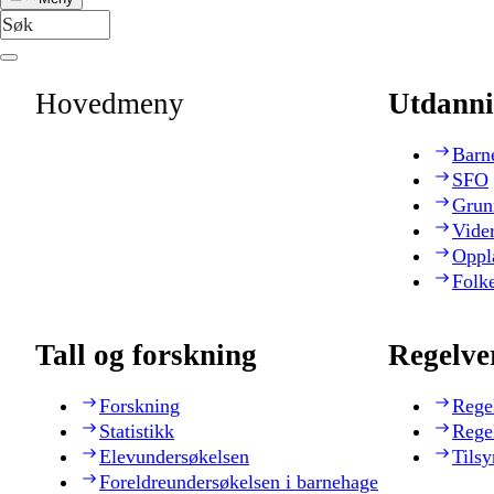
Hovedmeny
Utdanni
Barn
SFO
Grun
Vide
Oppl
Folk
Tall og forskning
Regelve
Forskning
Rege
Statistikk
Rege
Elevundersøkelsen
Tilsy
Foreldreundersøkelsen i barnehage