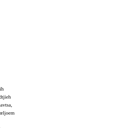
ïh
dtjieh
avtsa,
væljoem