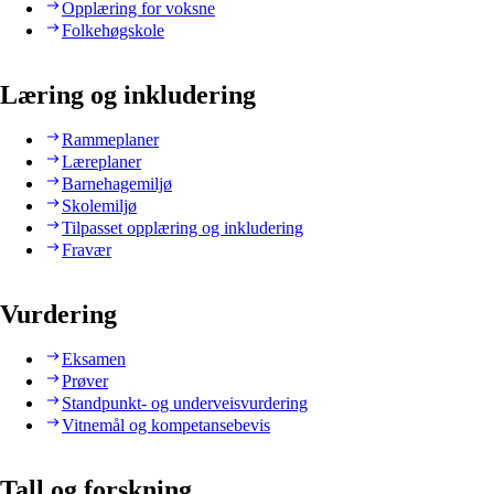
Opplæring for voksne
Folkehøgskole
Læring og inkludering
Rammeplaner
Læreplaner
Barnehagemiljø
Skolemiljø
Tilpasset opplæring og inkludering
Fravær
Vurdering
Eksamen
Prøver
Standpunkt- og underveisvurdering
Vitnemål og kompetansebevis
Tall og forskning