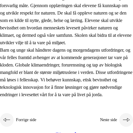
forsvarlig måte. Gjennom opplæringen skal elevene få kunnskap om
og utvikle respekt for naturen. De skal få oppleve naturen og se den
som en kilde til nytte, glede, helse og læring. Elevene skal utvikle
bevissthet om hvordan menneskets levesett påvirker naturen og
klimaet, og dermed også våre samfunn. Skolen skal bidra til at elevene
1.
Opplæringens verdigrunnlag
utvikler vilje til å ta vare på miljøet.
1.1
Menneskeverdet
Barn og unge skal håndtere dagens og morgendagens utfordringer, og
vår felles framtid avhenger av at kommende generasjoner tar vare på
1.2
Identitet og kulturelt mangfold
kloden. Globale klimaendringer, forurensning og tap av biologisk
1.3
Kritisk tenkning og etisk bevissthet
mangfold er blant de største miljøtruslene i verden. Disse utfordringene
må løses i fellesskap. Vi behøver kunnskap, etisk bevissthet og
1.4
Skaperglede, engasjement og utforskertrang
teknologisk innovasjon for å finne løsninger og gjøre nødvendige
1.5
Respekt for naturen og miljøbevissthet
endringer i levesettet vårt for å ta vare på livet på jorda.
1.6
Demokrati og medvirkning
Forrige side
Neste side