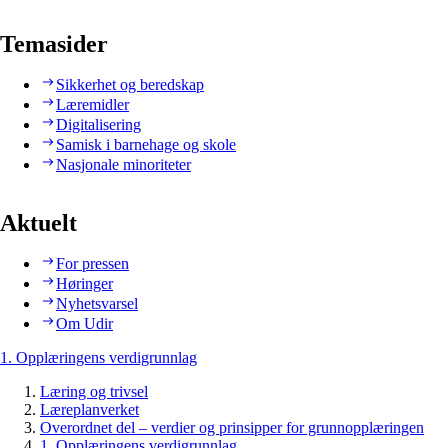
Temasider
Sikkerhet og beredskap
Læremidler
Digitalisering
Samisk i barnehage og skole
Nasjonale minoriteter
Aktuelt
For pressen
Høringer
Nyhetsvarsel
Om Udir
1. Opplæringens verdigrunnlag
Læring og trivsel
Læreplanverket
Overordnet del – verdier og prinsipper for grunnopplæringen
1. Opplæringens verdigrunnlag