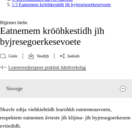
1.5 Eatnemem krööhkestidh jïh byjresegoerkesevoete
Bijjemes bielie
Eatnemem krööhkestidh jïh
byjresegoerkesevoete
Gïele
Veedtjh
Juekieh
Learoesoejkesjasse praktisk håndverksfag
Sisvege
Skuvle edtja viehkiehtidh learohkh eatnemeaavoem,
respektem eatnemen åvteste jïh klijma- jïh byjresegoerkesem
evtiedidh.