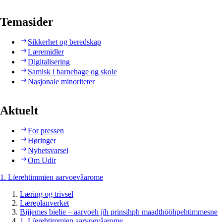
Temasider
Sikkerhet og beredskap
Læremidler
Digitalisering
Samisk i barnehage og skole
Nasjonale minoriteter
Aktuelt
For pressen
Høringer
Nyhetsvarsel
Om Udir
1. Lïerehtimmien aarvoevåarome
Læring og trivsel
Læreplanverket
Bijjemes bielie – aarvoeh jïh prinsihph maadthööhpehtimmesne
1. Lïerehtimmien aarvoevåarome