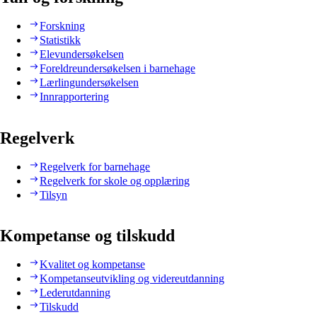
Forskning
Statistikk
Elevundersøkelsen
Foreldreundersøkelsen i barnehage
Lærlingundersøkelsen
Innrapportering
Regelverk
Regelverk for barnehage
Regelverk for skole og opplæring
Tilsyn
Kompetanse og tilskudd
Kvalitet og kompetanse
Kompetanseutvikling og videreutdanning
Lederutdanning
Tilskudd