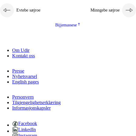
Evtebe sæjroe
Minngebe sæjroe
Bijjemassese
Om Udir
Kontakt oss
Presse
Nyhetsvarsel
English pages
Personvern
Tilgjengelighetserklæring
Informasjonskapsler
Facebook
LinkedIn
Instagram