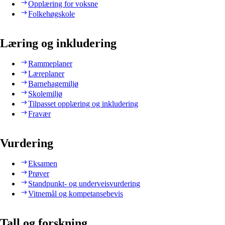
Opplæring for voksne
Folkehøgskole
Læring og inkludering
Rammeplaner
Læreplaner
Barnehagemiljø
Skolemiljø
Tilpasset opplæring og inkludering
Fravær
Vurdering
Eksamen
Prøver
Standpunkt- og underveisvurdering
Vitnemål og kompetansebevis
Tall og forskning