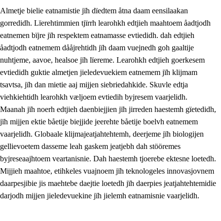
Almetje bielie eatnamistie jïh dïedtem åtna daam eensilaakan
gorredidh. Lïerehtimmien tjïrrh learohkh edtjieh maahtoem åadtjodh
eatnemen bïjre jïh respektem eatnamasse evtiedidh. dah edtjieh
åadtjodh eatnemem dååjrehtidh jïh daam vuejnedh goh gaaltije
nuhtjeme, aavoe, healsoe jïh lïereme. Learohkh edtjieh goerkesem
1.
Lïerehtimmien aarvoevåarome
evtiedidh guktie almetjen jieledevuekiem eatnemem jïh klijmam
1.1
Almetjeaarvoe
tsavtsa, jïh dan mietie aaj mijjen siebriedahkide. Skuvle edtja
viehkiehtidh learohkh væljoem evtiedih byjresem vaarjelidh.
1.2
Identiteete jïh kulturellen gellievoete
Maanah jïh noerh edtjieh daenbiejjien jïh jirreden haestemh gïetedidh,
1.3
Laejhtehks ussjedimmie jïh etihkeles vuajnoe
jïh mijjen ektie båetije biejjide jeerehte båetije boelvh eatnemem
vaarjelidh. Globaale klijmajeatjahtehtemh, deerjeme jïh biologijen
1.4
Skaepiedimmievoeteaavoe, eadtjohkevoete jïh
gellievoetem dasseme leah gaskem jeatjebh dah stööremes
goerehtimmievæljoe
byjreseaajhtoem veartanisnie. Dah haestemh tjoerebe ektesne loetedh.
1.5
Eatnemem krööhkestidh jïh byjresegoerkesevoete
Mijjieh maahtoe, etihkeles vuajnoem jïh teknologeles innovasjovnem
daarpesjibie jis maehtebe daejtie loetedh jïh daerpies jeatjahtehtemidie
1.6
Demokratije jïh meatanårrome
darjodh mijjen jieledevuekine jïh jielemh eatnamisnie vaarjelidh.